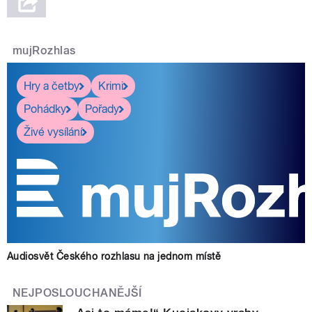
mujRozhlas
Hry a četby
Krimi
Pohádky
Pořady
Živé vysílání
Audiosvět Českého rozhlasu na jednom místě
NEJPOSLOUCHANĚJŠÍ