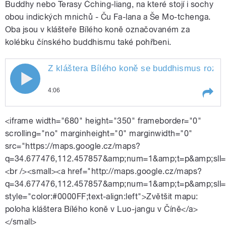
Buddhy nebo Terasy Čching-liang, na které stojí i sochy
obou indických mnichů - Ču Fa-lana a Še Mo-tchenga.
Oba jsou v klášteře Bílého koně označovaném za
kolébku čínského buddhismu také pohřbeni.
Z kláštera Bílého koně se buddhismus rozšíř
4:06
Play /
Číně
Z kláštera Bílého koně se buddhismus
<iframe width="680" height="350" frameborder="0"
rozšířil po celé
scrolling="no" marginheight="0" marginwidth="0"
src="https://maps.google.cz/maps?
q=34.677476,112.457857&amp;num=1&amp;t=p&amp;sll=
<br /><small><a href="http://maps.google.cz/maps?
q=34.677476,112.457857&amp;num=1&amp;t=p&amp;sll=
style="color:#0000FF;text-align:left">Zvětšit mapu:
poloha kláštera Bílého koně v Luo-jangu v Číně</a>
pause
</small>