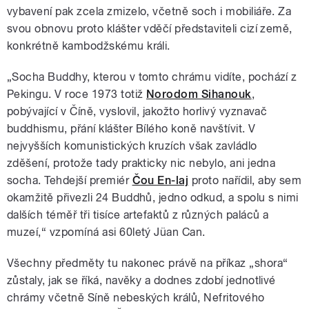
vybavení pak zcela zmizelo, včetně soch i mobiliáře. Za
svou obnovu proto klášter vděčí představiteli cizí země,
konkrétně kambodžskému králi.
„Socha Buddhy, kterou v tomto chrámu vidíte, pochází z
Pekingu. V roce 1973 totiž
Norodom Sihanouk
,
pobývající v Číně, vyslovil, jakožto horlivý vyznavač
buddhismu, přání klášter Bílého koně navštívit. V
nejvyšších komunistických kruzích však zavládlo
zděšení, protože tady prakticky nic nebylo, ani jedna
socha. Tehdejší premiér
Čou En-laj
proto nařídil, aby sem
okamžitě přivezli 24 Buddhů, jedno odkud, a spolu s nimi
dalších téměř tři tisíce artefaktů z různých paláců a
muzeí,“ vzpomíná asi 60letý Jüan Can.
Všechny předměty tu nakonec právě na příkaz „shora“
zůstaly, jak se říká, navěky a dodnes zdobí jednotlivé
chrámy včetně Síně nebeských králů, Nefritového