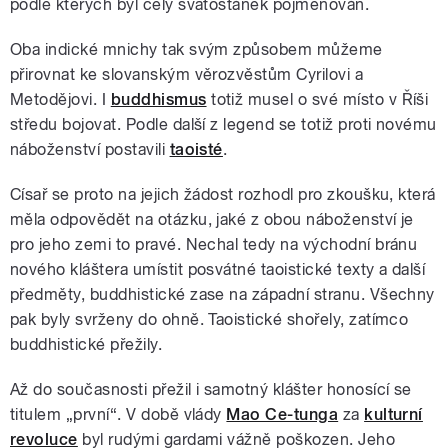
podle kterých byl celý svatostánek pojmenován.
Oba indické mnichy tak svým způsobem můžeme
přirovnat ke slovanským věrozvěstům Cyrilovi a
Metodějovi. I
buddhismus
totiž musel o své místo v Říši
středu bojovat. Podle další z legend se totiž proti novému
náboženství postavili
taoisté
.
Císař se proto na jejich žádost rozhodl pro zkoušku, která
měla odpovědět na otázku, jaké z obou náboženství je
pro jeho zemi to pravé. Nechal tedy na východní bránu
nového kláštera umístit posvátné taoistické texty a další
předměty, buddhistické zase na západní stranu. Všechny
pak byly svrženy do ohně. Taoistické shořely, zatímco
buddhistické přežily.
Až do současnosti přežil i samotný klášter honosící se
titulem „první“. V době vlády
Mao Ce-tunga
za
kulturní
revoluce
byl rudými gardami vážně poškozen. Jeho