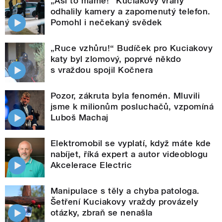
„Asi to máme!“ Kuciakovy vrahy
odhalily kamery a zapomenutý telefon.
Pomohl i nečekaný svědek
„Ruce vzhůru!“ Budíček pro Kuciakovy
katy byl zlomový, poprvé někdo
s vraždou spojil Kočnera
Pozor, zákruta byla fenomén. Mluvili
jsme k milionům posluchačů, vzpomíná
Luboš Machaj
Elektromobil se vyplatí, když máte kde
nabíjet, říká expert a autor videoblogu
Akcelerace Electric
Manipulace s těly a chyba patologa.
Šetření Kuciakovy vraždy provázely
otázky, zbraň se nenašla