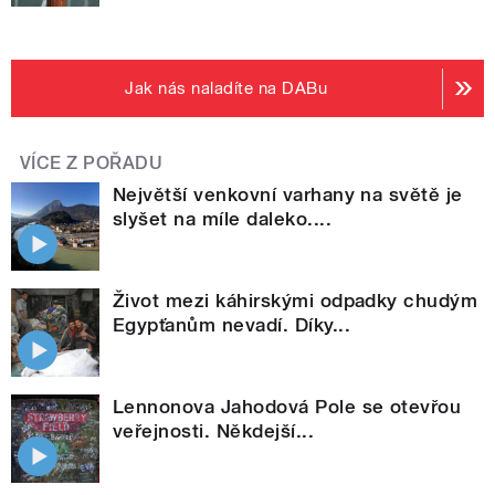
Jak nás naladíte na DABu
VÍCE Z POŘADU
Největší venkovní varhany na světě je
slyšet na míle daleko....
Život mezi káhirskými odpadky chudým
Egypťanům nevadí. Díky...
Lennonova Jahodová Pole se otevřou
veřejnosti. Někdejší...