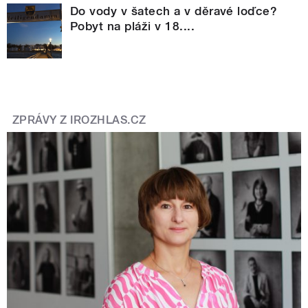
Do vody v šatech a v děravé loďce?
Pobyt na pláži v 18....
ZPRÁVY Z IROZHLAS.CZ