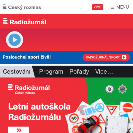
Přejít k hlavnímu obsahu
MENU
ŽIVĚ
Cestování
Program
Pořady
Více
…