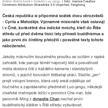
Klášter Bílého koně v čínském Luo-jangu
|
foto:
licence Creative
Commons Attribution-ShareAlike 3.0 Unported
,
Fanghong
Česká republika si připomíná svátek dvou věrozvěstů
- Cyrila a Metoděje. Významné misionáře však oslavují
i v Číně, konkrétně dva indické mnichy, kteří do Říše
středu už před dvěma tisíci lety přinesli buddhismus a
jako první do čínštiny přeložili i posvátné texty tohoto
náboženství.
Jakoby mávnutím kouzelného proutku se ocitám v rajské
zahradě, kde panuje téměř naprostý klid a posvátnost
místa doslova čiší z každého kamene i starobylých
stromů, v jejichž korunách štěbetají ptáci. Stačilo „jen“
projít vstupní branou, která celý areál odděluje od
hlučného a zaprášeného předměstí Luo-jangu, někdejší
císařské metropole ležící v provincii Che-nan, kde
panovník Ming z
dynastie Chan
nechal první
buddhistický klášter v Říši středu vybudovat.