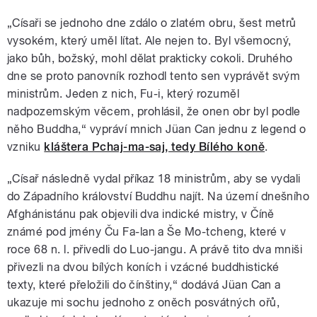
„Císaři se jednoho dne zdálo o zlatém obru, šest metrů
vysokém, který uměl lítat. Ale nejen to. Byl všemocný,
jako bůh, božský, mohl dělat prakticky cokoli. Druhého
dne se proto panovník rozhodl tento sen vyprávět svým
ministrům. Jeden z nich, Fu-i, který rozuměl
nadpozemským věcem, prohlásil, že onen obr byl podle
něho Buddha,“ vypráví mnich Jüan Can jednu z legend o
vzniku
kláštera Pchaj-ma-saj, tedy Bílého koně
.
„Císař následně vydal příkaz 18 ministrům, aby se vydali
do Západního království Buddhu najít. Na území dnešního
Afghánistánu pak objevili dva indické mistry, v Číně
známé pod jmény Ču Fa-lan a Še Mo-tcheng, které v
roce 68 n. l. přivedli do Luo-jangu. A právě tito dva mniši
přivezli na dvou bílých koních i vzácné buddhistické
texty, které přeložili do čínštiny,“ dodává Jüan Can a
ukazuje mi sochu jednoho z oněch posvátných ořů,