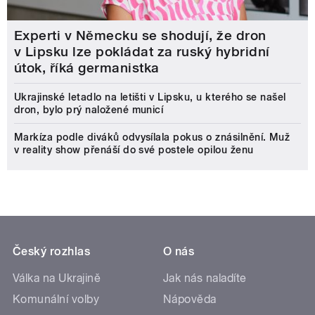
Experti v Německu se shodují, že dron
v Lipsku lze pokládat za ruský hybridní
útok, říká germanistka
Ukrajinské letadlo na letišti v Lipsku, u kterého se našel
dron, bylo prý naložené municí
Markíza podle diváků odvysílala pokus o znásilnění. Muž
v reality show přenáší do své postele opilou ženu
Český rozhlas
O nás
Válka na Ukrajině
Jak nás naladíte
Komunální volby
Nápověda