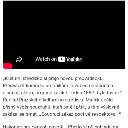
Lijavec - Jaroslav Vozáb jako Alois
Formánek
„Kulturní středisko si přeje novou předváděčku.
Předvádět komedie úředníkům je vůbec neradostná
činnost, ale to, co jsme zažili 7. ledna 1982, bylo tristní.“
Ředitel Pražského kulturního střediska Maršík udělal
přísný výběr soudruhů, kteří smějí přijít, a těm výslovně
zakázal se smát. „Soudruzi zákaz poctivě respektovali.“
Nakonec hru cenzoři povolili. „Přesto si při pohledu na