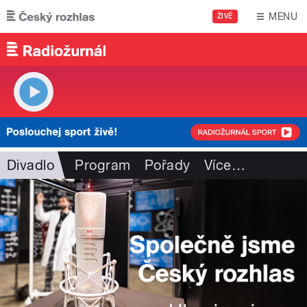
Přejít k hlavnímu obsahu
MENU
ŽIVĚ
Divadlo
Program
Pořady
Více
…