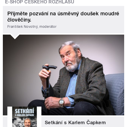
E-SHOP ČESKÉHO ROZHLASU
Přijměte pozvání na úsměvný doušek moudré
člověčiny.
František Novotný, moderátor
Setkání s Karlem Čapkem