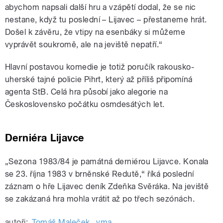
abychom napsali další hru a vzápětí dodal, že se nic
nestane, když tu poslední – Lijavec – přestaneme hrát.
Došel k závěru, že vtipy na esenbáky si můžeme
vyprávět soukromě, ale na jeviště nepatří.“
Hlavní postavou komedie je totiž poručík rakousko-
uherské tajné policie Pihrt, který až příliš připomíná
agenta StB. Celá hra působí jako alegorie na
Československo počátku osmdesátých let.
Derniéra Lijavce
„Sezona 1983/84 je památná derniérou Lijavce. Konala
se 23. října 1983 v brněnské Redutě,“ říká poslední
záznam o hře Lijavec deník Zdeňka Svěráka. Na jeviště
se zakázaná hra mohla vrátit až po třech sezónách.
autoři:
Tomáš Maleček
,
vma