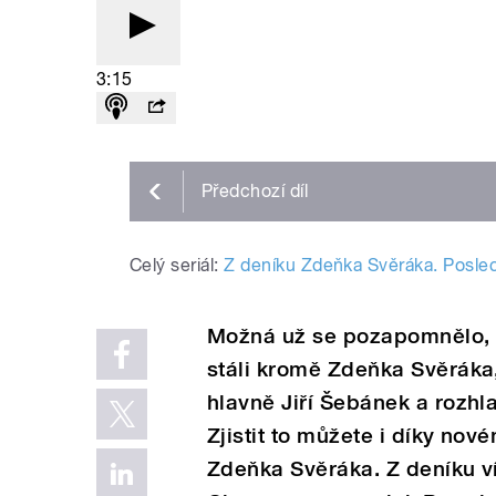
3:15
Předchozí
díl
Celý seriál:
Z deníku Zdeňka Svěráka. Poslec
Možná už se pozapomnělo, 
stáli kromě Zdeňka Svěráka
hlavně Jiří Šebánek a rozhl
Zjistit to můžete i díky no
Zdeňka Svěráka. Z deníku v