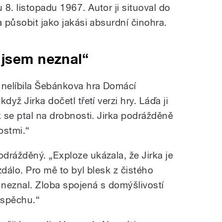
8. listopadu 1967. Autor ji situoval do
a působit jako jakási absurdní činohra.
 jsem neznal“
 nelíbila Šebánkova hra Domácí
dyž Jirka dočetl třetí verzi hry. Láďa ji
k se ptal na drobnosti. Jirka podrážděně
ostmi.“
drážděný. „Exploze ukázala, že Jirka je
zdálo. Pro mě to byl blesk z čistého
neznal. Zloba spojená s domýšlivostí
úspěchu.“