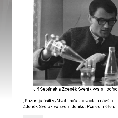
Jiří Šebánek a Zdeněk Svěrák vysílali pořa
„Pozoruju úsilí vyštvat Láďu z divadla a dávám 
Zdeněk Svěrák ve svém deníku. Poslechněte si rep