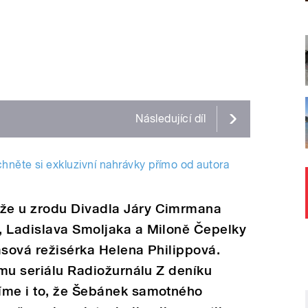
Následující
díl
hněte si exkluzivní nahrávky přímo od autora
že u zrodu Divadla Járy Cimrmana
, Ladislava Smoljaka a Miloně Čepelky
asová režisérka Helena Philippová.
vému seriálu Radiožurnálu Z deníku
íme i to, že Šebánek samotného