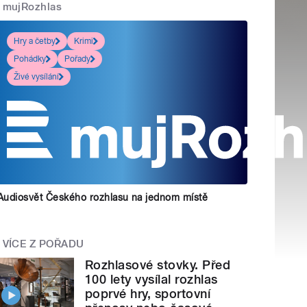
mujRozhlas
Hry a četby
Krimi
Pohádky
Pořady
Živé vysílání
Audiosvět Českého rozhlasu na jednom místě
VÍCE Z POŘADU
Rozhlasové stovky. Před
100 lety vysílal rozhlas
poprvé hry, sportovní