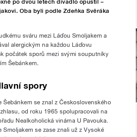
ně po dvou letech divadlo opustil –
ljakovi. Oba byli podle Zdeňka Svěráka
prudkému sváru mezi Láďou Smoljakem a
tával alergickým na každou Láďovu
ák počátek sporů mezi svými souputníky
iřím Šebánkem.
lavní spory
e Šebánkem se znal z Československého
ozhlasu, od roku 1965 spolupracovali na
ořadu Nealkoholická vinárna U Pavouka.
e Smoljakem se zase znali už z Vysoké