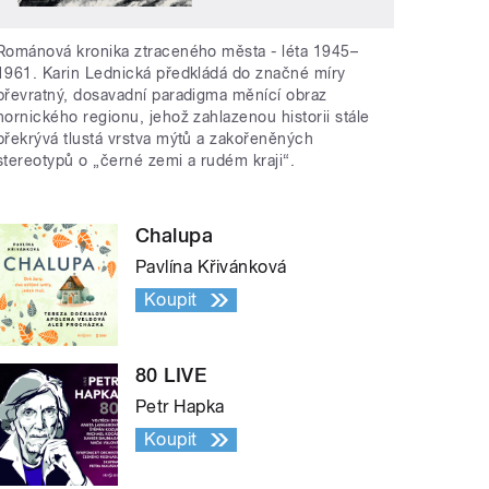
Románová kronika ztraceného města - léta 1945–
1961. Karin Lednická předkládá do značné míry
převratný, dosavadní paradigma měnící obraz
hornického regionu, jehož zahlazenou historii stále
překrývá tlustá vrstva mýtů a zakořeněných
stereotypů o „černé zemi a rudém kraji“.
Chalupa
Pavlína Křivánková
Koupit
80 LIVE
Petr Hapka
Koupit