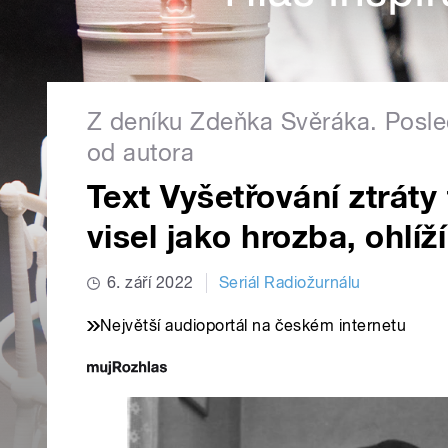
Z deníku Zdeňka Svěráka. Poslec
od autora
Text Vyšetřování ztráty
visel jako hrozba, ohlí
6. září 2022
Seriál Radiožurnálu
Největší audioportál na českém internetu