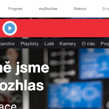
Program
mujRozhlas
Stanice
O r
oarchiv
Playlisty
Lidé
Kamery
O nás
Pro