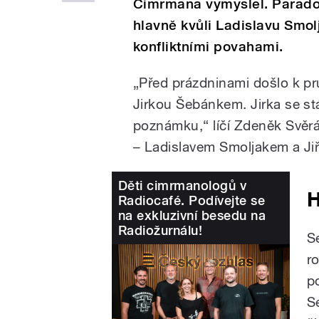
Cimrmana vymyslel. Paradox
hlavně kvůli Ladislavu Smo
konfliktními povahami.
„Před prázdninami došlo k 
Jirkou Šebánkem. Jirka se s
poznámku,“ líčí Zdeněk Svěr
– Ladislavem Smoljakem a J
Děti cimrmanologů v
H
Radiocafé. Podívejte se
na exkluzivní besedu na
Radiožurnálu!
S
r
p
S