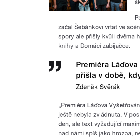
š
P
začal Šebánkovi vrtat ve scén
spory ale přišly kvůli dvěma h
knihy a Domácí zabijačce.
Premiéra Láďova V
přišla v době, kd
Zdeněk Svěrák
„Premiéra Láďova Vyšetřování 
ještě nebyla zvládnuta. V po
den, ale text vyžadující maxi
nad námi spíš jako hrozba, ne