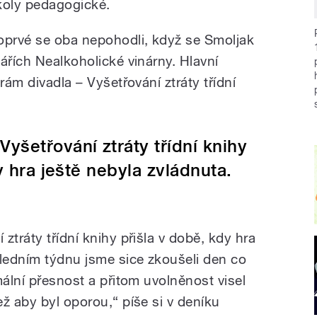
koly pedagogické.
oprvé se oba nepohodli, když se Smoljak
ářích Nealkoholické vinárny. Hlavní
rám divadla – Vyšetřování ztráty třídní
yšetřování ztráty třídní knihy
y hra ještě nebyla zvládnuta.
ztráty třídní knihy přišla v době, kdy hra
sledním týdnu jsme sice zkoušeli den co
mální přesnost a přitom uvolněnost visel
ž aby byl oporou,“ píše si v deníku