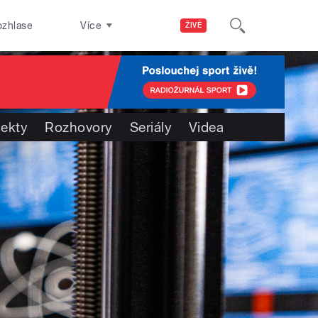
ozhlase
Více
ŽIVĚ
jekty
Rozhovory
Seriály
Videa