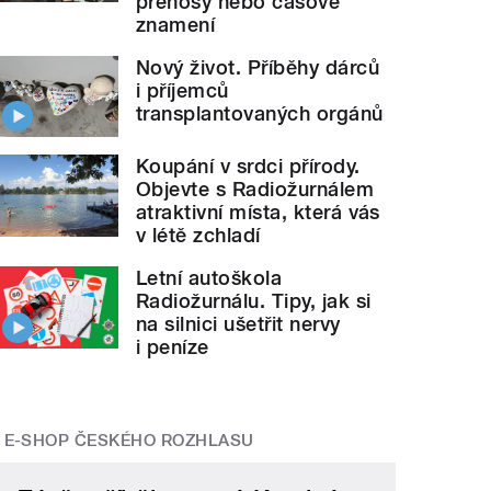
přenosy nebo časové
znamení
Nový život. Příběhy dárců
i příjemců
transplantovaných orgánů
Koupání v srdci přírody.
Objevte s Radiožurnálem
atraktivní místa, která vás
v létě zchladí
Letní autoškola
Radiožurnálu. Tipy, jak si
na silnici ušetřit nervy
i peníze
E-SHOP ČESKÉHO ROZHLASU