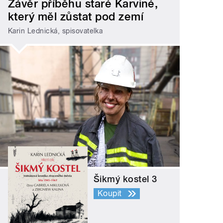
Závěr příběhu staré Karviné,
který měl zůstat pod zemí
Karin Lednická, spisovatelka
Šikmý kostel 3
Koupit