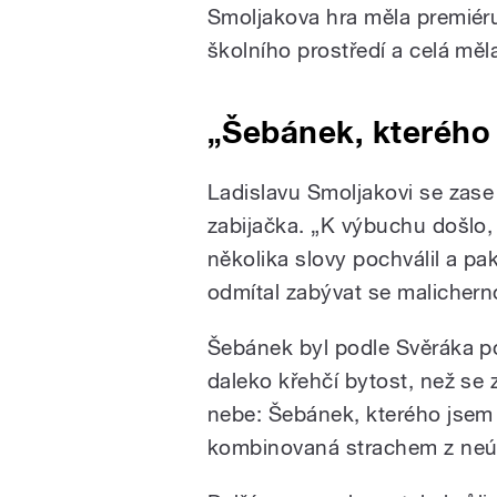
Smoljakova hra měla premiéru 
školního prostředí a celá měl
„Šebánek, kterého
Ladislavu Smoljakovi se zase
zabijačka. „K výbuchu došlo, k
několika slovy pochválil a pa
odmítal zabývat se malichern
Šebánek byl podle Svěráka po
daleko křehčí bytost, než se 
nebe: Šebánek, kterého jsem 
kombinovaná strachem z ne