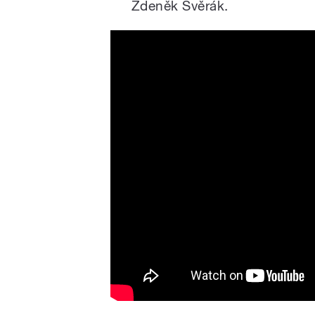
Zdeněk Svěrák.
Vyšetřovaní ztráty třídní k