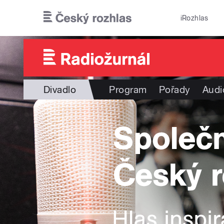
Přejít k hlavnímu obsahu
iRozhlas
Divadlo
Program
Pořady
Audi