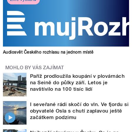
Audiosvět Českého rozhlasu na jednom místě
MOHLO BY VÁS ZAJÍMAT
Paříž prodloužila koupání v plovárnách
na Seině do půlky září. Letos je
navštívilo na 100 tisíc lidí
I seveřané rádi skočí do vln. Ve fjordu si
obyvatelé Osla s chutí zaplavou ještě
začátkem podzimu