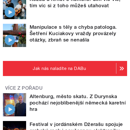
tím víc si z toho můžeš utahovat
Manipulace s těly a chyba patologa.
Šetření Kuciakovy vraždy provázely
otázky, zbraň se nenašla
Jak nás naladíte na DABu
VÍCE Z POŘADU
Altenburg, město skatu. Z Durynska
pochází nejoblíbenější německá karetní
hra
Festival v jordánském Džerašu spojuje