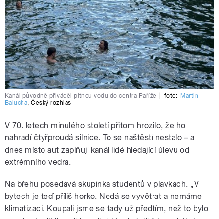
Kanál původně přiváděl pitnou vodu do centra Paříže
|
foto:
Martin
Balucha
,
Český rozhlas
V 70. letech minulého století přitom hrozilo, že ho
nahradí čtyřproudá silnice. To
se naštěstí nestalo – a
dnes místo aut zaplňují kanál lidé hledající úlevu od
extrémního vedra.
Na břehu posedává s
kupinka studentů v plavkách. „
V
bytech je teď příliš horko.
Nedá se vyvětrat a nemáme
klimatizaci.
Koupali jsme se tady už předtím, než to bylo