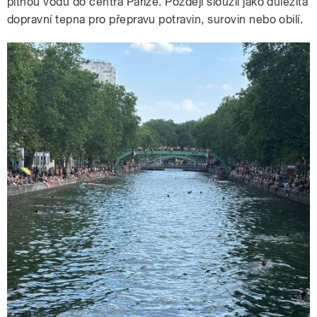
pitnou vodu do centra Paříže. Později sloužil jako důležitá
dopravní
tepna pro přepravu
potravin, surovin nebo obilí.