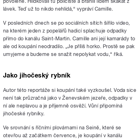
povolené.
Hlídkovali tu policisté a bránili lidem skákat z
lávek.
Teď už to nikdo nehlídá,“ vypráví Camille.
V posledních dnech se po sociálních sítích šířilo video,
na kterém jeden z popelářů hadicí splachuje
odpadky
přímo do kanálu Saint-Martin.
Camille ani její kamarády to
ale od koupání neodradilo. „Je příliš horko.
Prostě se pak
umyjeme a budeme se snažit nepolykat vodu,“ říká.
Jako jihočeský rybník
Autor této reportáže si koupání také vyzkoušel. Voda sice
není tak průzračná jako v Ženevském jezeře, odpadky v
ní ale neplavou a je příjemně osvěží. Vůní připomíná
jihočeské rybníky.
Ve srovnání s říčními plovárnami na Seině, které se
otevřou až začátkem července, je koupání v kanálu