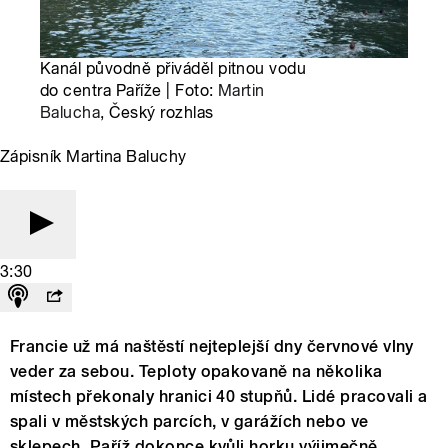
Kanál původně přiváděl pitnou vodu
do centra Paříže | Foto:
Martin
Balucha
, Český rozhlas
Zápisník Martina Baluchy
3:30
Francie už má naštěstí nejteplejší dny červnové vlny
veder za sebou. Teploty opakovaně na několika
místech překonaly hranici 40 stupňů. Lidé pracovali a
spali v městských parcích, v garážích nebo ve
sklepech. Paříž dokonce kvůli horku výjimečně