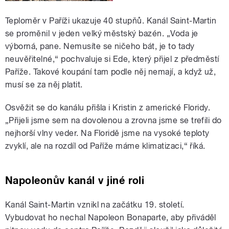
Teploměr v Paříži ukazuje 40 stupňů.
Kanál Saint-Martin
se proměnil v jeden velký městský bazén.
„
Voda je
výborná, pane.
Nemusíte se ničeho bát, je to tady
neuvěřitelné,“ pochvaluje si
Ede, který přijel z předměstí
Paříže. Takové koupání tam podle něj nemají,
a když už,
musí se za něj platit.
Osvěžit se do kanálu přišla i Kristin z americké Floridy.
„Přijeli jsme sem na dovolenou a zrovna jsme se trefili do
nejhorší vlny veder. Na Floridě jsme na vysoké teploty
zvyklí, ale na rozdíl od Paříže máme klimatizaci,“ říká.
Napoleonův kanál v jiné roli
Kanál Saint-Martin vznikl na začátku 19. století.
Vybudovat ho nechal Napoleon Bonaparte, aby přiváděl