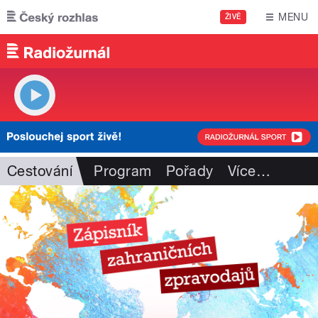
Přejít k hlavnímu obsahu
MENU
ŽIVĚ
Cestování
Program
Pořady
Více
…