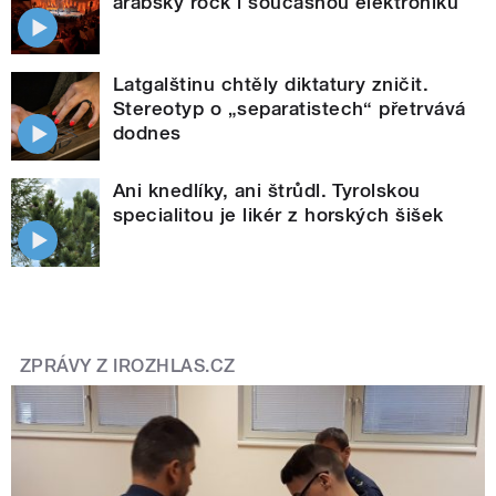
arabský rock i současnou elektroniku
Latgalštinu chtěly diktatury zničit.
Stereotyp o „separatistech“ přetrvává
dodnes
Ani knedlíky, ani štrůdl. Tyrolskou
specialitou je likér z horských šišek
ZPRÁVY Z IROZHLAS.CZ