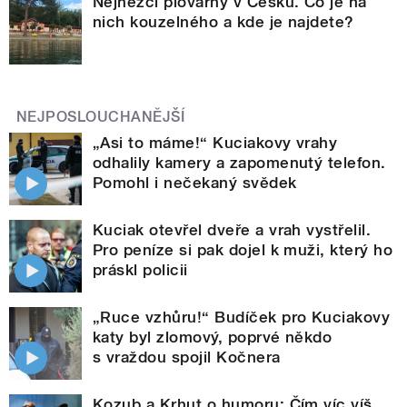
Nejhezčí plovárny v Česku. Co je na
nich kouzelného a kde je najdete?
NEJPOSLOUCHANĚJŠÍ
„Asi to máme!“ Kuciakovy vrahy
odhalily kamery a zapomenutý telefon.
Pomohl i nečekaný svědek
Kuciak otevřel dveře a vrah vystřelil.
Pro peníze si pak dojel k muži, který ho
práskl policii
„Ruce vzhůru!“ Budíček pro Kuciakovy
katy byl zlomový, poprvé někdo
s vraždou spojil Kočnera
Kozub a Krhut o humoru: Čím víc víš,