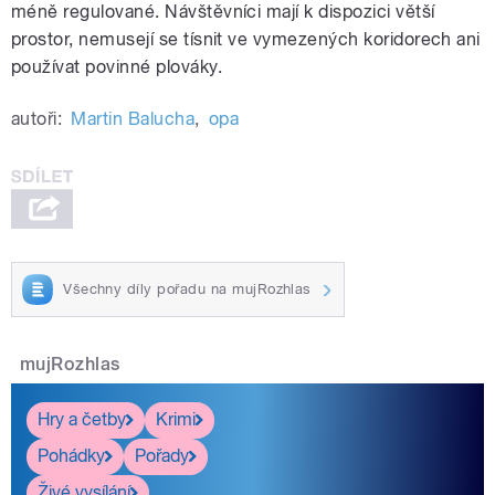
méně regulované. Návštěvníci mají k dispozici větší
prostor, nemusejí se tísnit ve vymezených koridorech ani
používat povinné plováky.
autoři:
Martin Balucha
,
opa
Všechny díly pořadu na mujRozhlas
mujRozhlas
Hry a četby
Krimi
Pohádky
Pořady
Živé vysílání