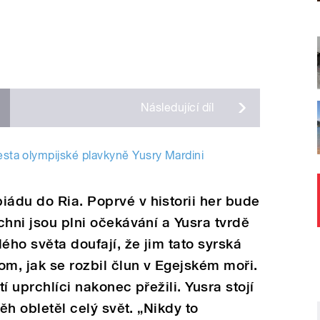
Následující
díl
cesta olympijské plavkyně Yusry Mardini
iádu do Ria. Poprvé v historii her bude
ichni jsou plni očekávání a Yusra tvrdě
lého světa doufají, že jim tato syrská
om, jak se rozbil člun v Egejském moři.
tí uprchlíci nakonec přežili. Yusra stojí
běh obletěl celý svět. „Nikdy to