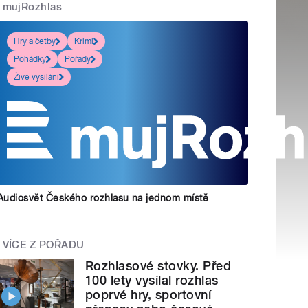
mujRozhlas
Hry a četby
Krimi
Pohádky
Pořady
Živé vysílání
Audiosvět Českého rozhlasu na jednom místě
VÍCE Z POŘADU
Rozhlasové stovky. Před
100 lety vysílal rozhlas
poprvé hry, sportovní