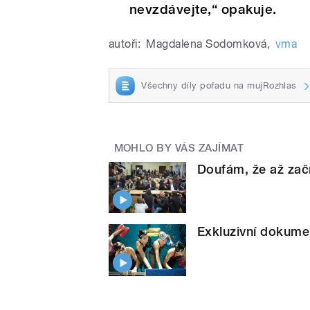
nevzdávejte,“ opakuje.
autoři:
Magdalena Sodomková
,
vma
Všechny díly pořadu na mujRozhlas
MOHLO BY VÁS ZAJÍMAT
Doufám, že až začn
Exkluzivní dokumen