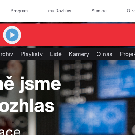
Program
mujRozhlas
Stanice
O r
rchiv
Playlisty
Lidé
Kamery
O nás
Proje