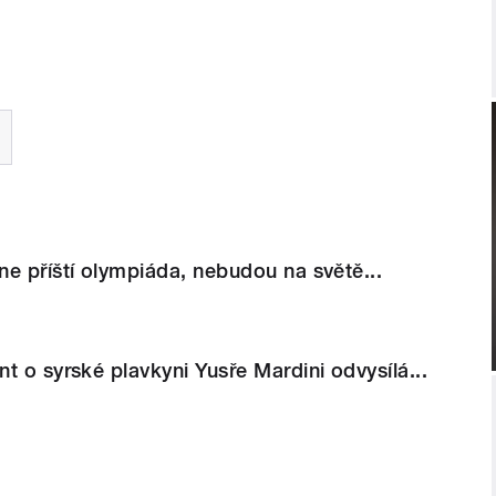
e příští olympiáda, nebudou na světě...
t o syrské plavkyni Yusře Mardini odvysílá...