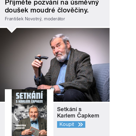
Přijměte pozvání na úsměvný
doušek moudré člověčiny.
František Novotný, moderátor
Setkání s
Karlem Čapkem
Koupit