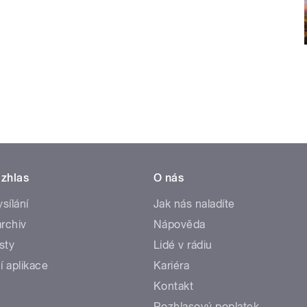
zhlas
O nás
ysílání
Jak nás naladíte
rchiv
Nápověda
sty
Lidé v rádiu
í aplikace
Kariéra
Kontakt
Rozhlasový poplatek