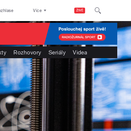
ozhlase
Více
ŽIVĚ
kty
Rozhovory
Seriály
Videa