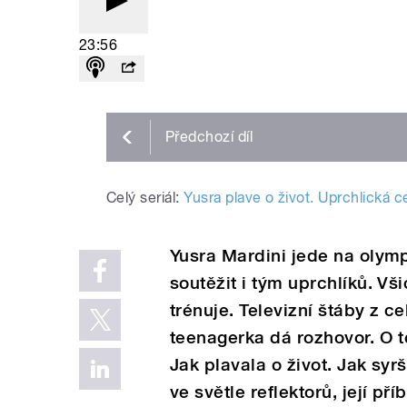
23:56
Předchozí
díl
Celý seriál:
Yusra plave o život. Uprchlická 
Yusra Mardini jede na olymp
soutěžit i tým uprchlíků. Vš
trénuje. Televizní štáby z ce
teenagerka dá rozhovor. O t
Jak plavala o život. Jak syrš
ve světle reflektorů, její pří