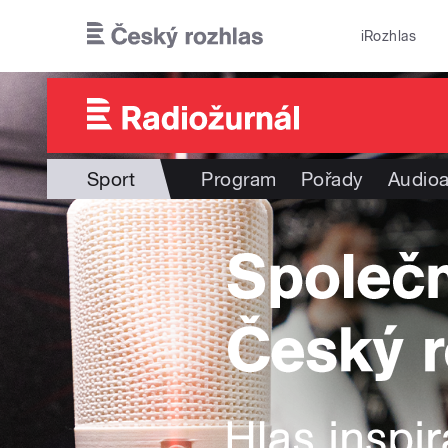
Přejít k hlavnímu obsahu
iRozhlas
Sport
Program
Pořady
Audioa