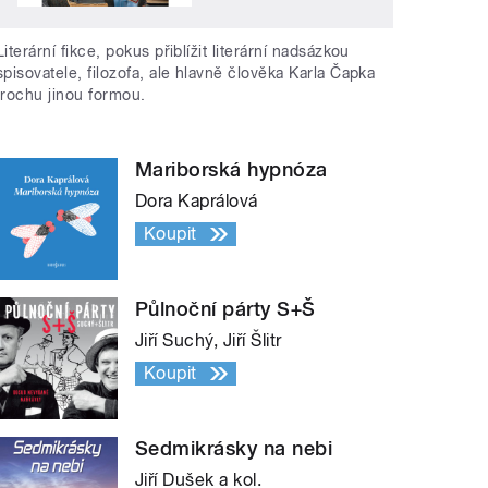
Literární fikce, pokus přiblížit literární nadsázkou
spisovatele, filozofa, ale hlavně člověka Karla Čapka
trochu jinou formou.
Mariborská hypnóza
Dora Kaprálová
Koupit
Půlnoční párty S+Š
Jiří Suchý, Jiří Šlitr
Koupit
Sedmikrásky na nebi
Jiří Dušek a kol.