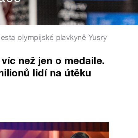
cesta olympijské plavkyně Yusry
víc než jen o medaile.
ilionů lidí na útěku