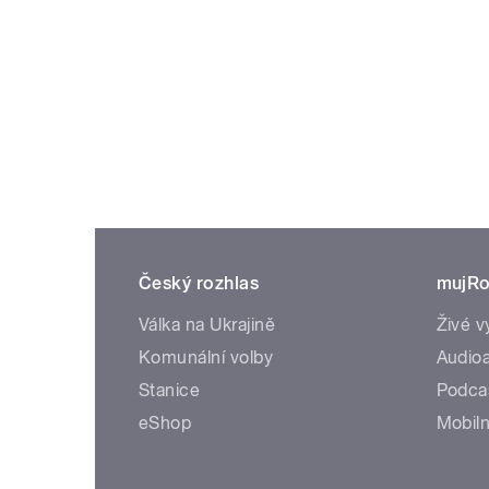
Český rozhlas
mujRo
Válka na Ukrajině
Živé v
Komunální volby
Audioa
Stanice
Podca
eShop
Mobiln