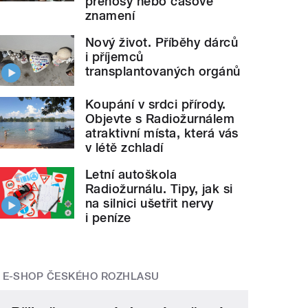
přenosy nebo časové
znamení
Nový život. Příběhy dárců
i příjemců
transplantovaných orgánů
Koupání v srdci přírody.
Objevte s Radiožurnálem
atraktivní místa, která vás
v létě zchladí
Letní autoškola
Radiožurnálu. Tipy, jak si
na silnici ušetřit nervy
i peníze
E-SHOP ČESKÉHO ROZHLASU