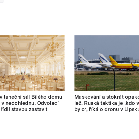
 taneční sál Bílého domu
Maskování a stokrát opak
m v nedohlednu. Odvolací
lež. Ruská taktika je ‚kdo v
řídil stavbu zastavit
bylo‘, říká o dronu v Lipsk