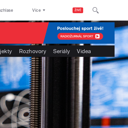
ozhlase
Více
ŽIVĚ
jekty
Rozhovory
Seriály
Videa