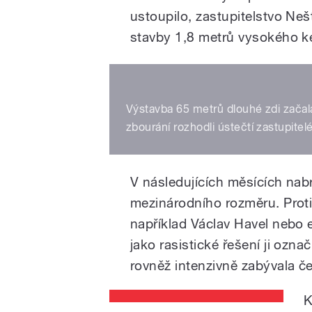
ustoupilo, zastupitelstvo Neš
stavby 1,8 metrů vysokého k
Výstavba 65 metrů dlouhé zdi začala 
zbourání rozhodli ústečtí zastupitel
V následujících měsících nab
mezinárodního rozměru. Proti
například Václav Havel nebo
jako rasistické řešení ji ozna
rovněž intenzivně zabývala č
K