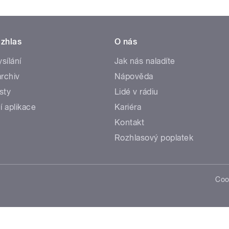
zhlas
O nás
ysílání
Jak nás naladíte
rchiv
Nápověda
sty
Lidé v rádiu
í aplikace
Kariéra
Kontakt
Rozhlasový poplatek
Coo