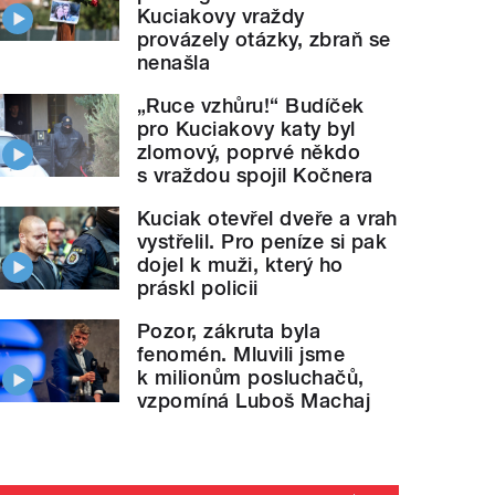
Kuciakovy vraždy
provázely otázky, zbraň se
nenašla
„Ruce vzhůru!“ Budíček
pro Kuciakovy katy byl
zlomový, poprvé někdo
s vraždou spojil Kočnera
Kuciak otevřel dveře a vrah
vystřelil. Pro peníze si pak
dojel k muži, který ho
práskl policii
Pozor, zákruta byla
fenomén. Mluvili jsme
k milionům posluchačů,
vzpomíná Luboš Machaj