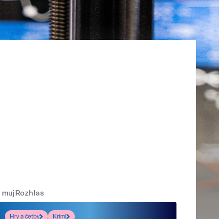
mujRozhlas
Hry a četby
Krimi