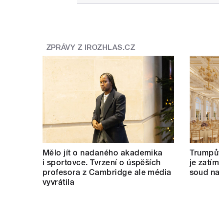
ZPRÁVY Z IROZHLAS.CZ
Mělo jít o nadaného akademika
Trumpův
i sportovce. Tvrzení o úspěších
je zatí
profesora z Cambridge ale média
soud na
vyvrátila