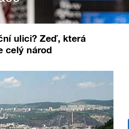
í ulici? Zeď, která
le celý národ