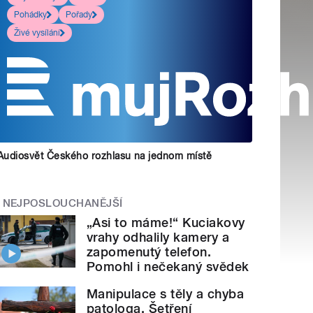
Pohádky
Pořady
Živé vysílání
Audiosvět Českého rozhlasu na jednom místě
NEJPOSLOUCHANĚJŠÍ
„Asi to máme!“ Kuciakovy
vrahy odhalily kamery a
zapomenutý telefon.
Pomohl i nečekaný svědek
Manipulace s těly a chyba
patologa. Šetření