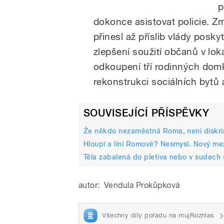
p
dokonce asistovat policie. Z
přinesl až příslib vlády posk
zlepšení soužití občanů v lok
odkoupení tří rodinných domk
rekonstrukci sociálních bytů a
SOUVISEJÍCÍ PŘÍSPĚVKY
Že někdo nezaměstná Roma, není diskri
Hloupí a líní Romové? Nesmysl. Nový m
Těla zabalená do pletiva nebo v sudech s
autor:
Vendula Prokůpková
Všechny díly pořadu na mujRozhlas