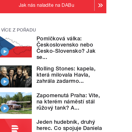
Jak nás naladíte na DABu
VÍCE Z POŘADU
Pomlčková válka:
Československo nebo
Česko-Slovensko? Jak
se...
Rolling Stones: kapela,
která milovala Havla,
zahrála zadarmo...
Zapomenutá Praha: Víte,
na kterém náměstí stál
růžový tank? A...
Jeden hudebník, druhý
herec. Co spojuje Daniela