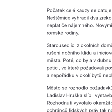
Počátek celé kauzy se datuj
Neštěmice vyhradil dva zreko
neplatiče nájemného. Novými o
romské rodiny.
Starousedlíci z okolních dom
rušení nočního klidu a inicio
města. Poté, co byla v dubnu
petici, ve které požadovali po
a nepořádku v okolí bytů nepl
Město se rozhodlo požadavků
Ladislav Hruška slíbil výstav
Rozhodnutí vyvolalo okamžito
ochránců lidských práv tak 