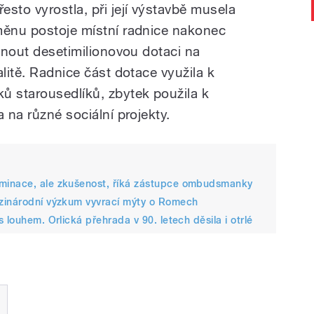
řesto vyrostla, při její výstavbě musela
měnu postoje místní radnice nakonec
ytnout desetimilionovou dotaci na
alitě. Radnice část dotace využila k
ů starousedlíků, zbytek použila k
 na různé sociální projekty.
minace, ale zkušenost, říká zástupce ombudsmanky
ezinárodní výzkum vyvrací mýty o Romech
 louhem. Orlická přehrada v 90. letech děsila i otrlé