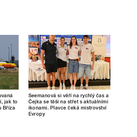
ovaná
Seemanová si věří na rychlý čas a
í, jak to
Čejka se těší na střet s aktuálními
u Bříza
ikonami. Plavce čeká mistrovství
Evropy