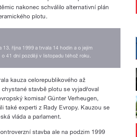
těmic nakonec schválilo alternativní plán
eramického plotu.
13. října 1999 a trvala 14 hodin a o jejím
é o 41 dní později v listopadu téhož roku.
rala kauza celorepublikového až
 chystané stavbě plotu se vyjadřoval
 evropský komisař Günter Verheugen,
čili také experti z Rady Evropy. Kauzou se
eská vláda a parlament.
ontroverzní stavba ale na podzim 1999