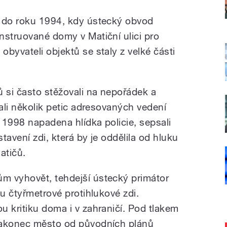
e do roku 1994, kdy ústecký obvod
nstruované domy v Matiční ulici pro
byvateli objektů se staly z velké části
ů si často stěžovali na nepořádek a
vali několik petic adresovaných vedení
 1998 napadena hlídka policie, sepsali
stavení zdi, která by je oddělila od hluku
atičů.
m vyhovět, tehdejší ústecký primátor
bu čtyřmetrové protihlukové zdi.
u kritiku doma i v zahraničí. Pod tlakem
nakonec město od původních plánů