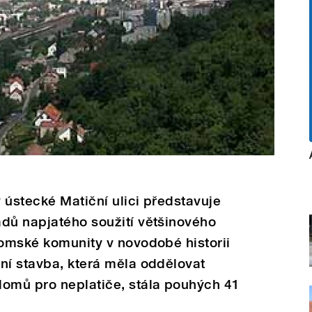
 ústecké Matiční ulici představuje
adů napjatého soužití většinového
romské komunity v novodobé historii
ní stavba, která měla oddělovat
domů pro neplatiče, stála pouhých 41