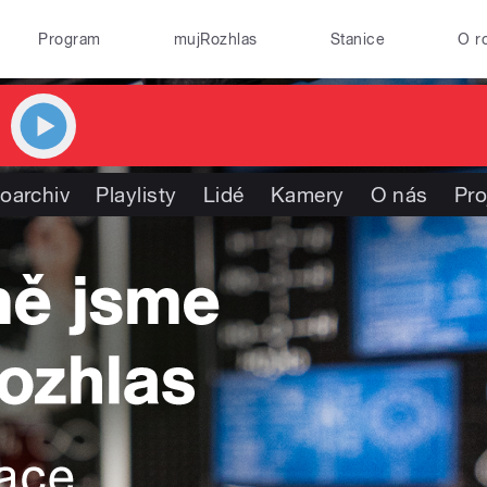
Program
mujRozhlas
Stanice
O r
oarchiv
Playlisty
Lidé
Kamery
O nás
Pro