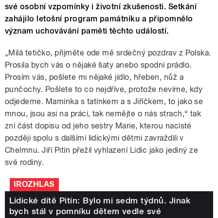
své osobní vzpomínky i životní zkušenosti. Setkání
zahájilo letošní program památníku a připomnělo
význam uchovávání paměti těchto událostí.
„Milá tetičko, přijměte ode mě srdečný pozdrav z Polska.
Prosila bych vás o nějaké šaty anebo spodní prádlo.
Prosím vás, pošlete mi nějaké jídlo, hřeben, nůž a
punčochy. Pošlete to co nejdříve, protože nevíme, kdy
odjedeme. Maminka s tatínkem a s Jiříčkem, to jako se
mnou, jsou asi na práci, tak nemějte o nás strach,“ tak
zní část dopisu od jeho sestry Marie, kterou nacisté
později spolu s dalšími lidickými dětmi zavraždili v
Chelmnu. Jiří Pitín přežil vyhlazení Lidic jako jediný ze
své rodiny.
IROZHLAS
Lidické dítě Pitín: Bylo mi sedm týdnů. Jinak
bych stál v pomníku dětem vedle své