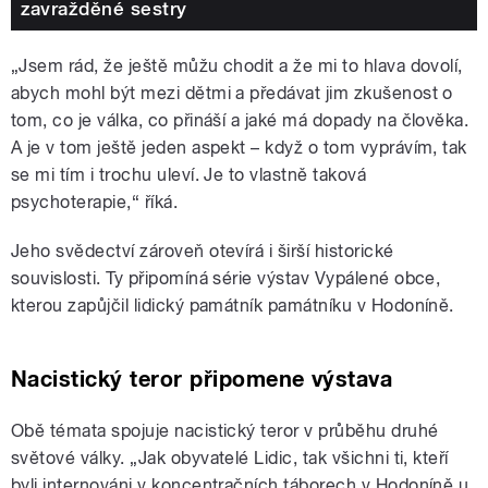
zavražděné sestry
„Jsem rád, že ještě můžu chodit a že mi to hlava dovolí,
abych mohl být mezi dětmi a předávat jim zkušenost o
tom, co je válka, co přináší a jaké má dopady na člověka.
A je v tom ještě jeden aspekt – když o tom vyprávím, tak
se mi tím i trochu uleví. Je to vlastně taková
psychoterapie,“ říká.
Jeho svědectví zároveň otevírá i širší historické
souvislosti. Ty připomíná série výstav Vypálené obce,
kterou zapůjčil lidický památník památníku v Hodoníně.
Nacistický teror připomene výstava
Obě témata spojuje nacistický teror v průběhu druhé
světové války. „Jak obyvatelé Lidic, tak všichni ti, kteří
byli internováni v koncentračních táborech v Hodoníně u