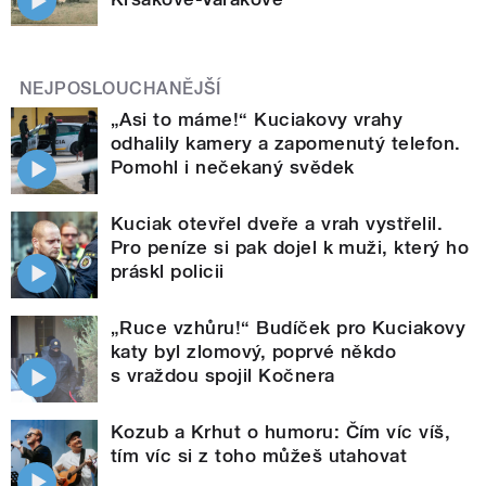
NEJPOSLOUCHANĚJŠÍ
„Asi to máme!“ Kuciakovy vrahy
odhalily kamery a zapomenutý telefon.
Pomohl i nečekaný svědek
Kuciak otevřel dveře a vrah vystřelil.
Pro peníze si pak dojel k muži, který ho
práskl policii
„Ruce vzhůru!“ Budíček pro Kuciakovy
katy byl zlomový, poprvé někdo
s vraždou spojil Kočnera
Kozub a Krhut o humoru: Čím víc víš,
tím víc si z toho můžeš utahovat