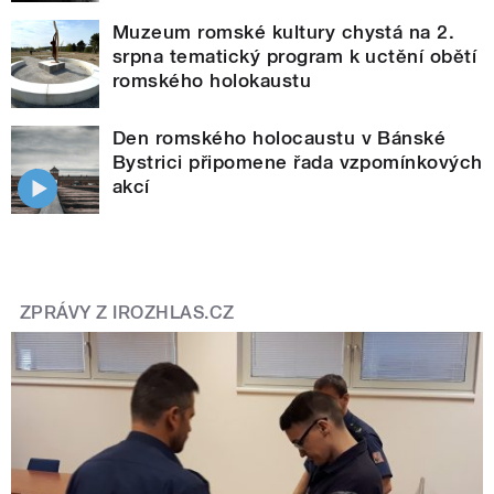
Muzeum romské kultury chystá na 2.
srpna tematický program k uctění obětí
romského holokaustu
Den romského holocaustu v Bánské
Bystrici připomene řada vzpomínkových
akcí
ZPRÁVY Z IROZHLAS.CZ