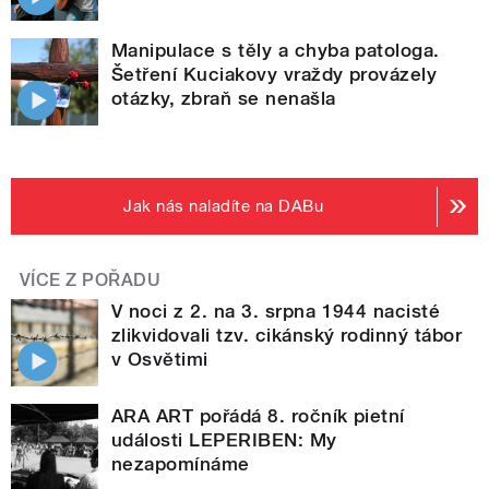
Manipulace s těly a chyba patologa.
Šetření Kuciakovy vraždy provázely
otázky, zbraň se nenašla
Jak nás naladíte na DABu
VÍCE Z POŘADU
V noci z 2. na 3. srpna 1944 nacisté
zlikvidovali tzv. cikánský rodinný tábor
v Osvětimi
ARA ART pořádá 8. ročník pietní
události LEPERIBEN: My
nezapomínáme