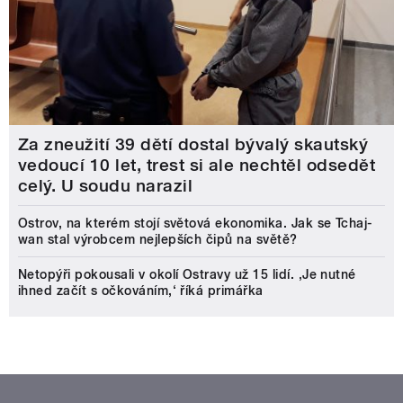
Za zneužití 39 dětí dostal bývalý skautský
vedoucí 10 let, trest si ale nechtěl odsedět
celý. U soudu narazil
Ostrov, na kterém stojí světová ekonomika. Jak se Tchaj-
wan stal výrobcem nejlepších čipů na světě?
Netopýři pokousali v okolí Ostravy už 15 lidí. ‚Je nutné
ihned začít s očkováním,‘ říká primářka