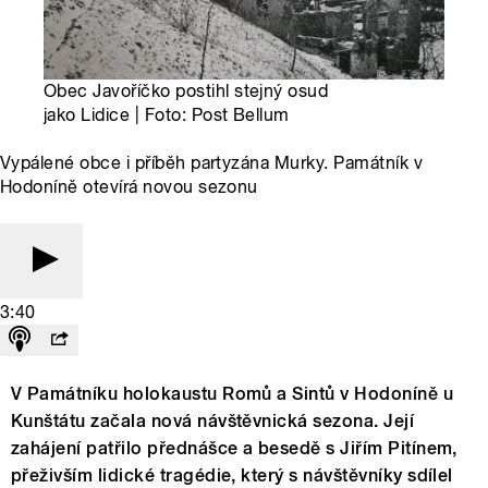
Obec Javoříčko postihl stejný osud
jako Lidice | Foto: Post Bellum
Vypálené obce i příběh partyzána Murky. Památník v
Hodoníně otevírá novou sezonu
3:40
V Památníku holokaustu Romů a Sintů v Hodoníně u
Kunštátu začala nová návštěvnická sezona. Její
zahájení patřilo přednášce a besedě s Jiřím Pitínem,
přeživším lidické tragédie, který s návštěvníky sdílel