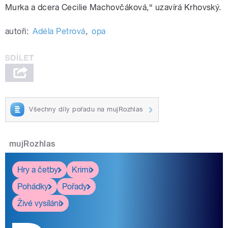
Murka a dcera Cecilie Machovčáková,“ uzavírá Krhovský.
autoři:
Adéla Petrová
,
opa
Všechny díly pořadu na mujRozhlas
mujRozhlas
Hry a četby
Krimi
Pohádky
Pořady
Živé vysílání