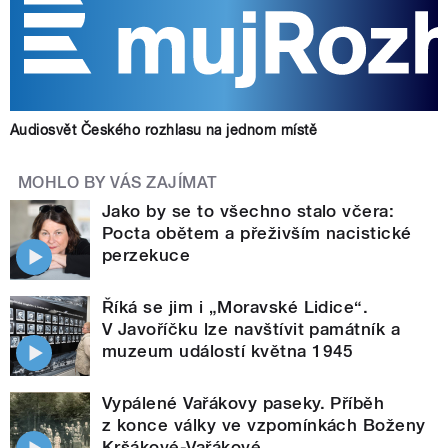
Audiosvět Českého rozhlasu na jednom místě
MOHLO BY VÁS ZAJÍMAT
Jako by se to všechno stalo včera:
Pocta obětem a přeživším nacistické
perzekuce
Říká se jim i „Moravské Lidice“.
V Javoříčku lze navštívit památník a
muzeum událostí května 1945
Vypálené Vařákovy paseky. Příběh
z konce války ve vzpomínkách Boženy
Kršákové-Vařákové