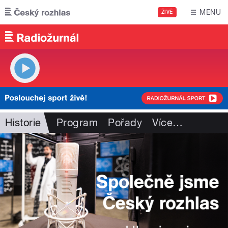
Přejít k hlavnímu obsahu
MENU
ŽIVĚ
Historie
Program
Pořady
Více
…