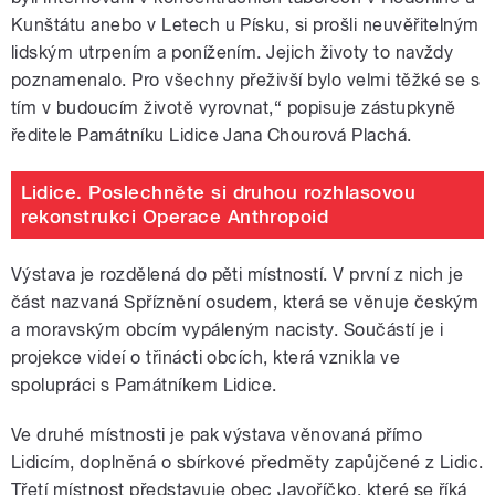
Kunštátu anebo v Letech u Písku, si prošli neuvěřitelným
lidským utrpením a ponížením. Jejich životy to navždy
poznamenalo. Pro všechny přeživší bylo velmi těžké se s
tím v budoucím životě vyrovnat,“ popisuje zástupkyně
ředitele Památníku Lidice Jana Chourová Plachá.
Lidice. Poslechněte si druhou rozhlasovou
rekonstrukci Operace Anthropoid
Výstava je rozdělená do pěti místností. V první z nich je
část nazvaná Spříznění osudem, která se věnuje českým
a moravským obcím vypáleným nacisty. Součástí je i
projekce videí o třinácti obcích, která vznikla ve
spolupráci s Památníkem Lidice.
Ve druhé místnosti je pak výstava věnovaná přímo
Lidicím, doplněná o sbírkové předměty zapůjčené z Lidic.
Třetí místnost představuje obec Javoříčko, které se říká