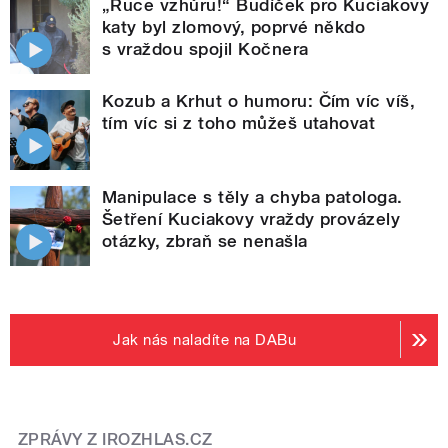
„Ruce vzhůru!“ Budíček pro Kuciakovy
katy byl zlomový, poprvé někdo
s vraždou spojil Kočnera
Kozub a Krhut o humoru: Čím víc víš,
tím víc si z toho můžeš utahovat
Manipulace s těly a chyba patologa.
Šetření Kuciakovy vraždy provázely
otázky, zbraň se nenašla
Jak nás naladíte na DABu
ZPRÁVY Z IROZHLAS.CZ