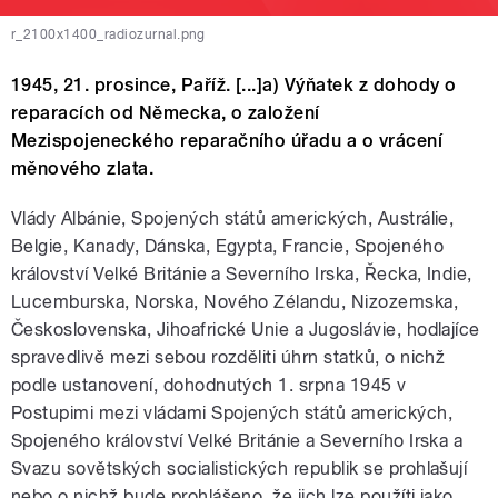
r_2100x1400_radiozurnal.png
1945, 21. prosince, Paříž. [...]a) Výňatek z dohody o
reparacích od Německa, o založení
Mezispojeneckého reparačního úřadu a o vrácení
měnového zlata.
Vlády Albánie, Spojených států amerických, Austrálie,
Belgie, Kanady, Dánska, Egypta, Francie, Spojeného
království Velké Británie a Severního Irska, Řecka, Indie,
Lucemburska, Norska, Nového Zélandu, Nizozemska,
Československa, Jihoafrické Unie a Jugoslávie, hodlajíce
spravedlivě mezi sebou rozděliti úhrn statků, o nichž
podle ustanovení, dohodnutých 1. srpna 1945 v
Postupimi mezi vládami Spojených států amerických,
Spojeného království Velké Británie a Severního Irska a
Svazu sovětských socialistických republik se prohlašují
nebo o nichž bude prohlášeno, že jich lze použíti jako