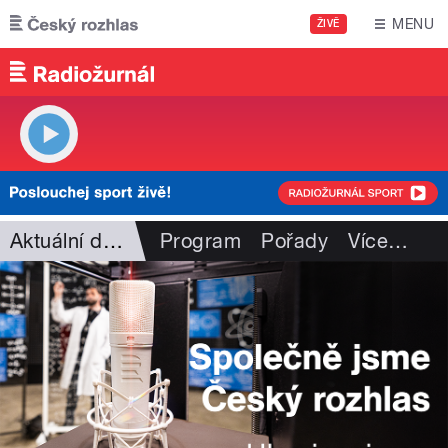
Přejít k hlavnímu obsahu
MENU
ŽIVĚ
Aktuální dění
Program
Pořady
Více
…