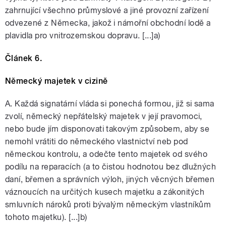
zahrnující všechno průmyslové a jiné provozní zařízení
odvezené z Německa, jakož i námořní obchodní lodě a
plavidla pro vnitrozemskou dopravu. [...]a)
Článek 6.
Německý majetek v cizině
A. Každá signatární vláda si ponechá formou, již si sama
zvolí, německý nepřátelský majetek v její pravomoci,
nebo bude jím disponovati takovým způsobem, aby se
nemohl vrátiti do německého vlastnictví neb pod
německou kontrolu, a odečte tento majetek od svého
podílu na reparacích (a to čistou hodnotou bez dlužných
daní, břemen a správních výloh, jiných věcných břemen
váznoucích na určitých kusech majetku a zákonitých
smluvních nároků proti bývalým německým vlastníkům
tohoto majetku). [...]b)