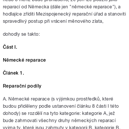
reparací od Německa (dále jen "německé reparace"), a
hodlajíce zříditi Mezispojenecký reparační úřad a stanoviti
spravedlivý postup při vrácení měnového zlata,
dohodly se takto:
Část I.
Německé reparace
Článek 1.
Reparační podíly
A. Německé reparace (s výjimkou prostředků, které
budou přiděleny podle ustanovení článku 8 části I této
dohody) se rozdělí na tyto kategorie: kategorie A, jež
bude zahrnovati všechny druhy německých reparací
vyjma ty, které jsou zahrnuty v kategorii B, kategorie B,