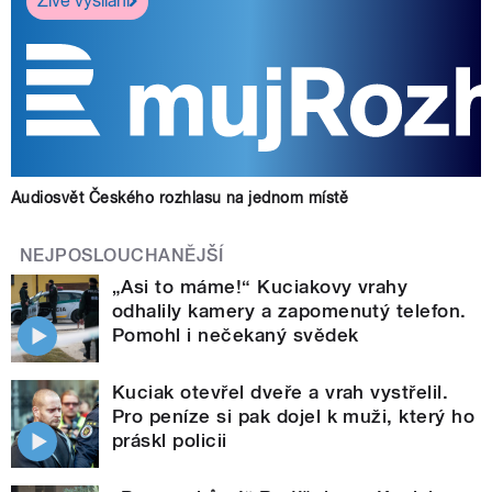
Živé vysílání
Audiosvět Českého rozhlasu na jednom místě
NEJPOSLOUCHANĚJŠÍ
„Asi to máme!“ Kuciakovy vrahy
odhalily kamery a zapomenutý telefon.
Pomohl i nečekaný svědek
Kuciak otevřel dveře a vrah vystřelil.
Pro peníze si pak dojel k muži, který ho
práskl policii