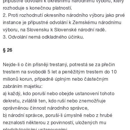
přípustné odvolání k okresnímu národnímu výboru, který
rozhoduje s konečnou platností.
2. Proti rozhodnutí okresního národního výboru jako prvé
instance je přípustné odvolání k Zemskému národnímu
výboru, na Slovensku k Slovenské národní radě.
3. Odvolání nemá odkladného účinku.
§ 26
Nejde-li o čin přísněji trestaný, potrestá se za přečin
trestem na svobodě 5 let a peněžitým trestem do 10
milionů korun, případně úplným nebo částečným
zabráním majetku:
a) každý, kdo poruší nebo obejde ustanovení tohoto
dekretu, zvláště ten, kdo ruší nebo znemožňuje
oprávněnou činnost národního správce,
b) národní správce, poruší-li úmyslně nebo z hrubé
neznalosti některou z povinností, uložených mu
předcházejícími ustanoveními.