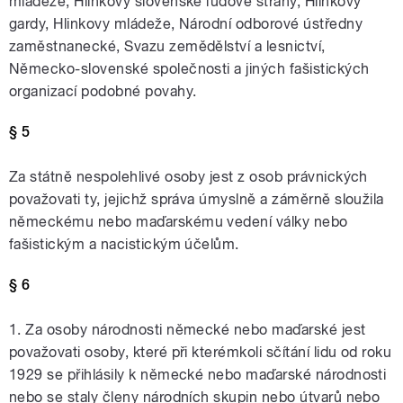
mládeže, Hlinkovy slovenské ľudové strany, Hlinkovy
gardy, Hlinkovy mládeže, Národní odborové ústředny
zaměstnanecké, Svazu zemědělství a lesnictví,
Německo-slovenské společnosti a jiných fašistických
organizací podobné povahy.
§ 5
Za státně nespolehlivé osoby jest z osob právnických
považovati ty, jejichž správa úmyslně a záměrně sloužila
německému nebo maďarskému vedení války nebo
fašistickým a nacistickým účelům.
§ 6
1. Za osoby národnosti německé nebo maďarské jest
považovati osoby, které při kterémkoli sčítání lidu od roku
1929 se přihlásily k německé nebo maďarské národnosti
nebo se staly členy národních skupin nebo útvarů nebo