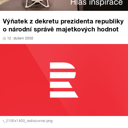
Výňatek z dekretu prezidenta republiky
o národní správě majetkových hodnot
12. duben 2002
r_2100x1400_radiozurnal.png