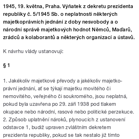
1945, 19. května, Praha. Výňatek z dekretu prezidenta
republiky č. 5/1945 Sb. o neplatnosti některých
majetkoprávních jednání z doby nesvobody a o
národní správě majetkových hodnot Němců, Maďarů,
zrádců a kolaborantů a některých organizací a ústavů.
K návrhu vlády ustanovuji:
§ 1
1. Jakékoliv majetkové převody a jakékoliv majetko-
právní jednání, ať se týkají majetku movitého či
nemovitého, veřejného či soukromého, jsou neplatná,
pokud byla uzavřena po 29. září 1938 pod tlakem
okupace nebo národní, rasové nebo politické perzekuce.
2. Způsob uplatnění nároků, plynoucích z ustanovení
odstavce 1, budiž upraven zvláštním dekretem
prezidenta republiky, pokud se tak nestalo již tímto