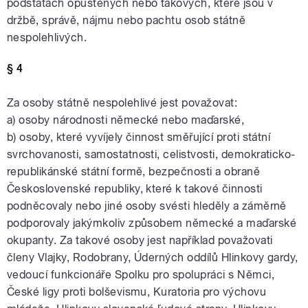
podstatách opuštěných nebo takových, které jsou v
držbě, správě, nájmu nebo pachtu osob státně
nespolehlivých.
§ 4
Za osoby státně nespolehlivé jest považovat:
a) osoby národnosti německé nebo maďarské,
b) osoby, které vyvíjely činnost směřující proti státní
svrchovanosti, samostatnosti, celistvosti, demokraticko-
republikánské státní formě, bezpečnosti a obraně
Československé republiky, které k takové činnosti
podněcovaly nebo jiné osoby svésti hleděly a záměrně
podporovaly jakýmkoliv způsobem německé a maďarské
okupanty. Za takové osoby jest například považovati
členy Vlajky, Rodobrany, Úderných oddílů Hlinkovy gardy,
vedoucí funkcionáře Spolku pro spolupráci s Němci,
České ligy proti bolševismu, Kuratoria pro výchovu