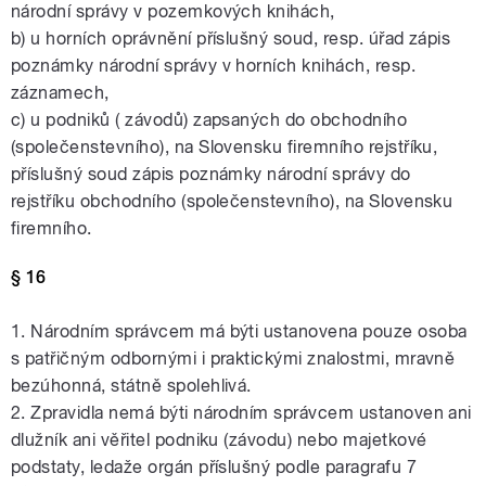
národní správy v pozemkových knihách,
b) u horních oprávnění příslušný soud, resp. úřad zápis
poznámky národní správy v horních knihách, resp.
záznamech,
c) u podniků ( závodů) zapsaných do obchodního
(společenstevního), na Slovensku firemního rejstříku,
příslušný soud zápis poznámky národní správy do
rejstříku obchodního (společenstevního), na Slovensku
firemního.
§ 16
1. Národním správcem má býti ustanovena pouze osoba
s patřičným odbornými i praktickými znalostmi, mravně
bezúhonná, státně spolehlivá.
2. Zpravidla nemá býti národním správcem ustanoven ani
dlužník ani věřitel podniku (závodu) nebo majetkové
podstaty, ledaže orgán příslušný podle paragrafu 7