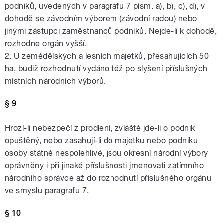
podniků, uvedených v paragrafu 7 písm. a), b), c), d), v
dohodě se závodním výborem (závodní radou) nebo
jinými zástupci zaměstnanců podniků. Nejde-li k dohodě,
rozhodne orgán vyšší.
2. U zemědělských a lesních majetků, přesahujících 50
ha, budiž rozhodnutí vydáno též po slyšení příslušných
místních národních výborů.
§ 9
Hrozí-li nebezpečí z prodlení, zvláště jde-li o podnik
opuštěný, nebo zasahují-li do majetku nebo podniku
osoby státně nespolehlivé, jsou okresní národní výbory
oprávněny i při jinaké příslušnosti jmenovati zatímního
národního správce až do rozhodnutí příslušného orgánu
ve smyslu paragrafu 7.
§ 10