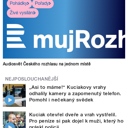
Pohádky
Pořady
Živé vysílání
Audiosvět Českého rozhlasu na jednom místě
NEJPOSLOUCHANĚJŠÍ
„Asi to máme!“ Kuciakovy vrahy
odhalily kamery a zapomenutý telefon.
Pomohl i nečekaný svědek
Kuciak otevřel dveře a vrah vystřelil.
Pro peníze si pak dojel k muži, který ho
práskl policii