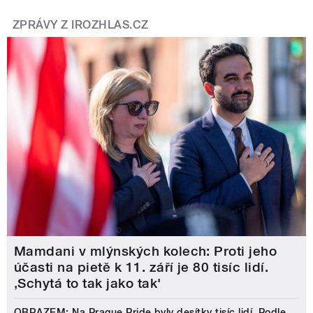
ZPRÁVY Z IROZHLAS.CZ
Mamdani v mlýnských kolech: Proti jeho
účasti na pietě k 11. září je 80 tisíc lidí.
‚Schytá to tak jako tak'
OBRAZEM: Na Prague Pride byly desítky tisíc lidí. Podle