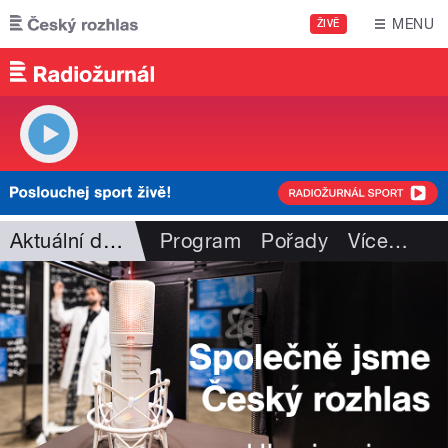
Přejít k hlavnímu obsahu
MENU
ŽIVĚ
Aktuální dění
Program
Pořady
Více
…