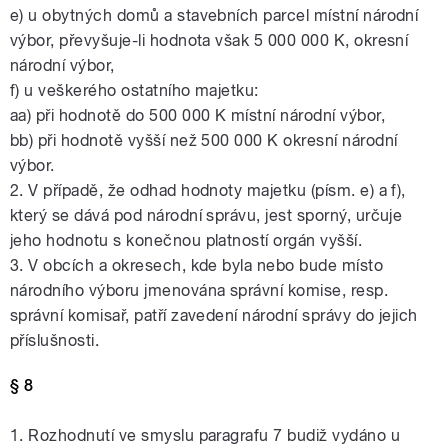
e) u obytných domů a stavebních parcel místní národní
výbor, převyšuje-li hodnota však 5 000 000 K, okresní
národní výbor,
f) u veškerého ostatního majetku:
aa) při hodnotě do 500 000 K místní národní výbor,
bb) při hodnotě vyšší než 500 000 K okresní národní
výbor.
2. V případě, že odhad hodnoty majetku (písm. e) a f),
který se dává pod národní správu, jest sporný, určuje
jeho hodnotu s konečnou platností orgán vyšší.
3. V obcích a okresech, kde byla nebo bude místo
národního výboru jmenována správní komise, resp.
správní komisař, patří zavedení národní správy do jejich
příslušnosti.
§ 8
1. Rozhodnutí ve smyslu paragrafu 7 budiž vydáno u