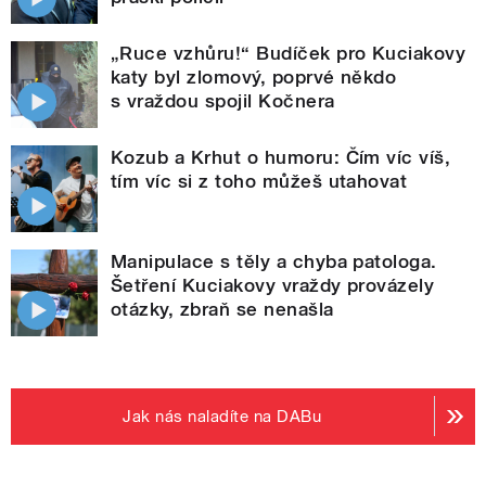
„Ruce vzhůru!“ Budíček pro Kuciakovy
katy byl zlomový, poprvé někdo
s vraždou spojil Kočnera
Kozub a Krhut o humoru: Čím víc víš,
tím víc si z toho můžeš utahovat
Manipulace s těly a chyba patologa.
Šetření Kuciakovy vraždy provázely
otázky, zbraň se nenašla
Jak nás naladíte na DABu