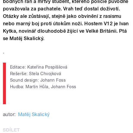
bodných ran a mrtvý student, kterého policie původně
považovala za pachatele. Vrah teď dostal doživotí.
Otázky ale zůstávají, stejně jako obvinění z rasismu
nebo marný boj proti útokům noži. Hostem V12 je Ivan
Kytka, novinář dlouhodobě žijící ve Velké Británii. Ptá
se Matěj Skalický.
.
Editace: Kateřina Pospíšilová
Rešerše: Stela Chvojková
Sound design: Johann Foss
Hudba: Martin Hůla, Johann Foss
autor:
Matěj Skalický