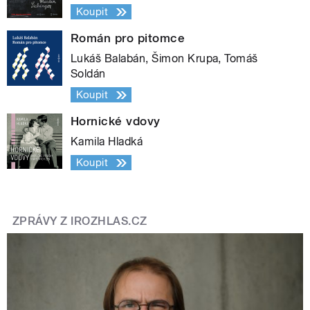
Koupit
Román pro pitomce
Lukáš Balabán, Šimon Krupa, Tomáš
Soldán
Koupit
Hornické vdovy
Kamila Hladká
Koupit
ZPRÁVY Z IROZHLAS.CZ