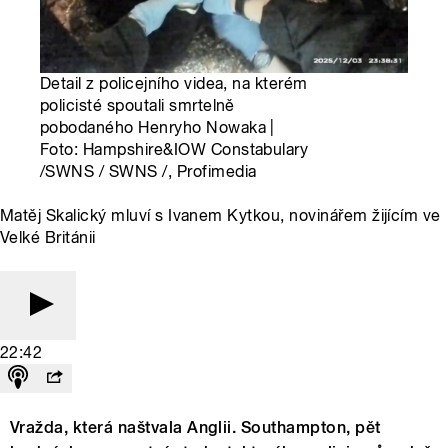
Detail z policejního videa, na kterém
policisté spoutali smrtelně
pobodaného Henryho Nowaka |
Foto: Hampshire&IOW Constabulary
/SWNS / SWNS /, Profimedia
Matěj Skalický mluví s Ivanem Kytkou, novinářem žijícím ve
Velké Británii
22:42
Vražda, která naštvala Anglii. Southampton, pět