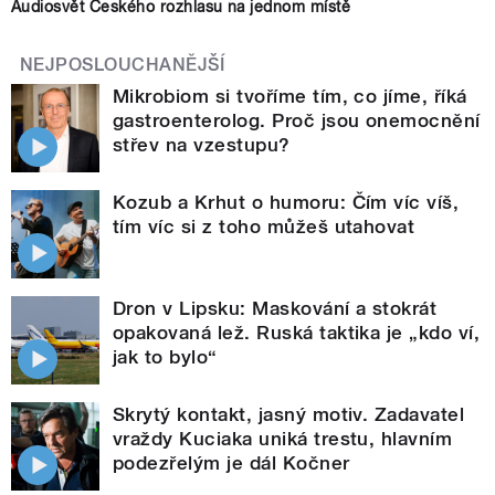
Audiosvět Českého rozhlasu na jednom místě
NEJPOSLOUCHANĚJŠÍ
Mikrobiom si tvoříme tím, co jíme, říká
gastroenterolog. Proč jsou onemocnění
střev na vzestupu?
Kozub a Krhut o humoru: Čím víc víš,
tím víc si z toho můžeš utahovat
Dron v Lipsku: Maskování a stokrát
opakovaná lež. Ruská taktika je „kdo ví,
jak to bylo“
Skrytý kontakt, jasný motiv. Zadavatel
vraždy Kuciaka uniká trestu, hlavním
podezřelým je dál Kočner