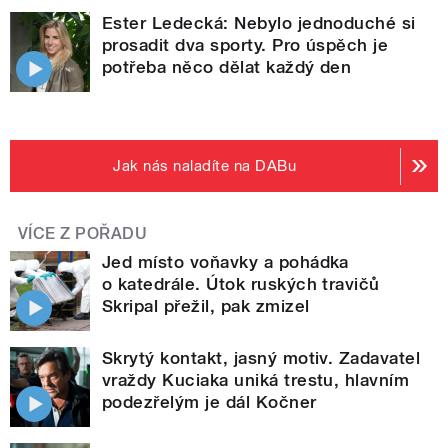
Ester Ledecká: Nebylo jednoduché si
prosadit dva sporty. Pro úspěch je
potřeba něco dělat každý den
Jak nás naladíte na DABu
VÍCE Z POŘADU
Jed místo voňavky a pohádka
o katedrále. Útok ruských travičů
Skripal přežil, pak zmizel
Skrytý kontakt, jasný motiv. Zadavatel
vraždy Kuciaka uniká trestu, hlavním
podezřelým je dál Kočner