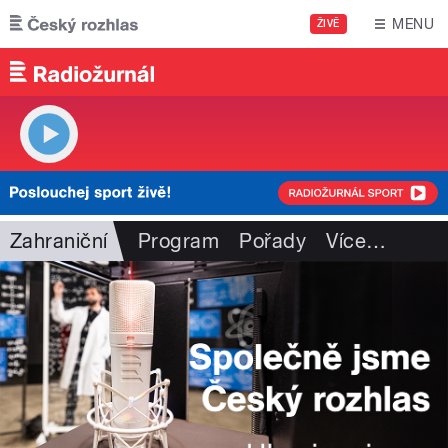
Přejít k hlavnímu obsahu
MENU
ŽIVĚ
Zahraniční
Program
Pořady
Více
…