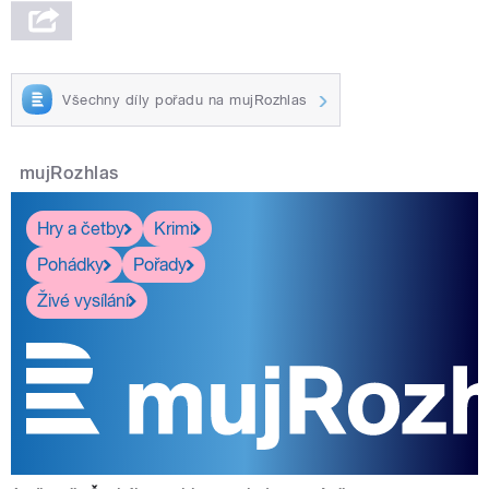
Všechny díly pořadu na mujRozhlas
mujRozhlas
Hry a četby
Krimi
Pohádky
Pořady
Živé vysílání