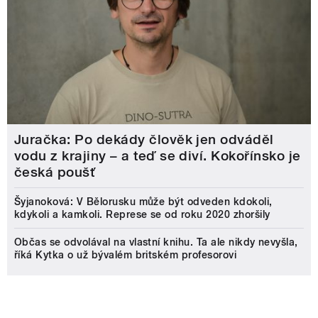
Juračka: Po dekády člověk jen odváděl
vodu z krajiny – a teď se diví. Kokořínsko je
česká poušť
Šyjanoková: V Bělorusku může být odveden kdokoli,
kdykoli a kamkoli. Represe se od roku 2020 zhoršily
Občas se odvolával na vlastní knihu. Ta ale nikdy nevyšla,
říká Kytka o už bývalém britském profesorovi