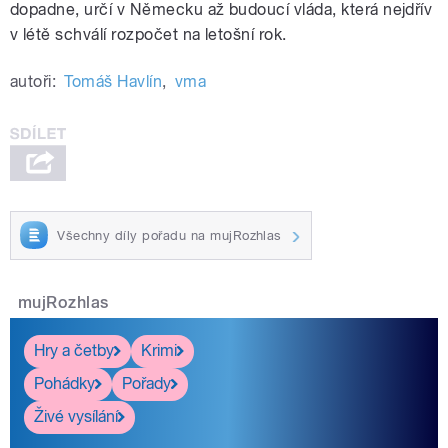
dopadne, určí v Německu až budoucí vláda, která nejdřív
v létě schválí rozpočet na letošní rok.
autoři:
Tomáš Havlín
,
vma
Všechny díly pořadu na mujRozhlas
mujRozhlas
Hry a četby
Krimi
Pohádky
Pořady
Živé vysílání