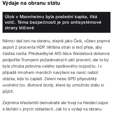
Výdaje na obranu státu
Útok v Mannheimu byla poslední kapka, říká
volič. Téma bezpečnosti je pro antisystémové
strany klíčové
Němci dali loni na obranu, stejně jako Češi, vůbec poprvé
aspoň 2 procenta HDP. Většina stran si teď přeje, aby
částka rostla. Předsedkyně AfD Alice Weidelová dokonce
podpořila Trumpem požadovaných pět procent, ale to by
byla zhruba polovina celého spolkového rozpočtu. I v
případě mnohem menších navýšení se navíc nabízí
otázka, kdo to zaplatí. Zelení nebo SPD připouštějí
uvolnění tzv. dluhové brzdy, které by umožnilo státu si
půjčit.
Zejména křesťanští demokraté ale trvají na hledání úspor
a škrtání v jiných oblastech. Jak to s výdaji na obranu