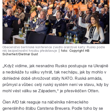
Obecenstvo berlínské konference zvedlo oranžové karty: Rusko podle
něj bezpečnostní hrozbu představuje
|
foto:
Copyright HB
Sicherheit/Dietmar Gust
„Když vidíme, jak nesnadno Rusko postupuje na Ukrajině
a nedokáže tu válku vyhrát, tak nechápu, jak by mohlo v
dohledné době ohrožovat státy NATO. Ruská armáda,
průmysl a vůbec celý ruský systém není ve stavu, kdy by
mohl vést válku se Západem,“ je přesvědčen Otten.
Člen AfD tak reaguje na náčelníka německého
generálního štábu Carstena Breuera. Podle toho by se