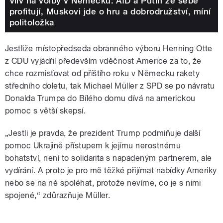
Vliv na volby v Německu: AfD a Putin ze sebe
profitují, Muskovi jde o hru a dobrodružství, míní
politoložka
Jestliže místopředseda obranného výboru Henning Otte
z CDU vyjádřil především vděčnost Americe za to, že
chce rozmisťovat od příštího roku v Německu rakety
středního doletu, tak Michael Müller z SPD se po návratu
Donalda Trumpa do Bílého domu dívá na americkou
pomoc s větší skepsí.
„Jestli je pravda, že prezident Trump podmiňuje další
pomoc Ukrajině přístupem k jejímu nerostnému
bohatství, není to solidarita s napadeným partnerem, ale
vydírání. A proto je pro mě těžké přijímat nabídky Ameriky
nebo se na ně spoléhat, protože nevíme, co je s nimi
spojené,“ zdůrazňuje Müller.