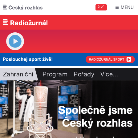
Přejít k hlavnímu obsahu
MENU
ŽIVĚ
Zahraniční
Program
Pořady
Více
…