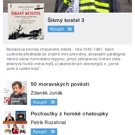
Šikmý kostel 3
Koupit
Románová kronika ztraceného města - léta 1945–1961. Karin
Lednická předkládá do značné míry převratný, dosavadní paradigma
měnící obraz hornického regionu, jehož zahlazenou historii stále
překrývá tlustá vrstva mýtů a zakořeněných stereotypů o „černé
zemi a rudém kraji“.
50 moravských pověstí
Zdeněk Junák
Koupit
Pochoutky z horské chaloupky
Patrik Rozehnal
Koupit