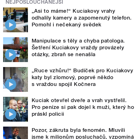
NEJPOSLOUCHANĚJŠÍ
„Asi to máme!“ Kuciakovy vrahy
odhalily kamery a zapomenutý telefon.
Pomohl i nečekaný svědek
Manipulace s těly a chyba patologa.
Šetření Kuciakovy vraždy provázely
otázky, zbraň se nenašla
„Ruce vzhůru!“ Budíček pro Kuciakovy
katy byl zlomový, poprvé někdo
s vraždou spojil Kočnera
Kuciak otevřel dveře a vrah vystřelil.
Pro peníze si pak dojel k muži, který ho
práskl policii
Pozor, zákruta byla fenomén. Mluvili
jsme k milionům posluchačů, vzpomíná