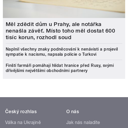
Měl zdědit dům u Prahy, ale notářka
nenašla závěť. Místo toho měl dostat 600
tisíc korun, rozhodl soud
Naplnil všechny znaky podněcování k nenávisti a projevil
sympatie k nacismu, napsala policie o Turkovi
Finští farmáři pomáhají hlídat hranice před Rusy, svými
dřívějšími největšími obchodními partnery
Český rozhlas
O nás
Válka na Ukrajině
Jak nás naladíte