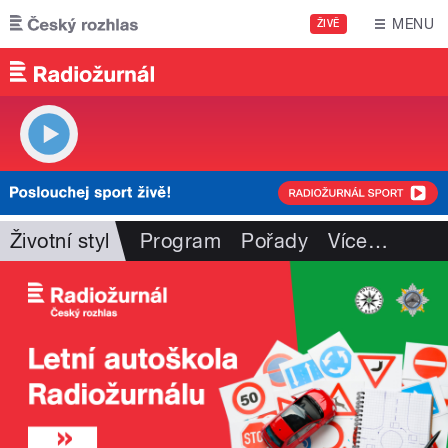
Přejít k hlavnímu obsahu
MENU
ŽIVĚ
Životní styl
Program
Pořady
Více
…