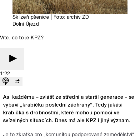
Sklizeň pšenice | Foto: archiv ZD
Dolní Újezd
Víte, co to je KPZ?
1:22
Asi každému – zvlášť ze střední a starší generace – se
vybaví „krabička poslední záchrany“. Tedy jakási
krabička s drobnostmi, které mohou pomoci ve
svízelných situacích. Dnes má ale KPZ i jiný význam.
Je to zkratka pro „komunitou podporované zemědělství“.