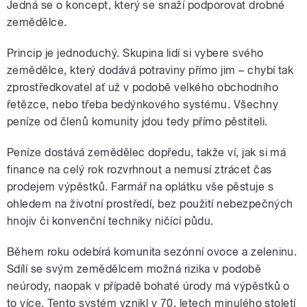
Jedná se o koncept, který se snaží podporovat drobné
zemědělce.
Princip je jednoduchý. Skupina lidí si vybere svého
zemědělce, který dodává potraviny přímo jim – chybí tak
zprostředkovatel ať už v podobě velkého obchodního
řetězce, nebo třeba bedýnkového systému. Všechny
peníze od členů komunity jdou tedy přímo pěstiteli.
Peníze dostává zemědělec dopředu, takže ví, jak si má
finance na celý rok rozvrhnout a nemusí ztrácet čas
prodejem výpěstků. Farmář na oplátku vše pěstuje s
ohledem na životní prostředí, bez použití nebezpečných
hnojiv či konvenční techniky ničící půdu.
Během roku odebírá komunita sezónní ovoce a zeleninu.
Sdílí se svým zemědělcem možná rizika v podobě
neúrody, naopak v případě bohaté úrody má výpěstků o
to více. Tento systém vznikl v 70. letech minulého století