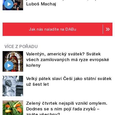
Luboš Machaj
Jak nás naladíte na DABu
VÍCE Z POŘADU
Valentýn, americký svátek? Svátek
všech zamilovaných má ryze evropské
kořeny
Velký pátek slaví Češi jako státní svátek
už šest let
Zelený čtvrtek nejspíš vznikl omylem.
Dodnes se s ním pojí řada zvyků –
znáte všechny?