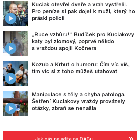
Kuciak otevřel dveře a vrah vystřelil.
Pro peníze si pak dojel k muži, který ho
práskl policii
„Ruce vzhůru!“ Budíček pro Kuciakovy
katy byl zlomový, poprvé někdo
s vraždou spojil Kočnera
Kozub a Krhut o humoru: Čím víc víš,
tím víc si z toho můžeš utahovat
Manipulace s těly a chyba patologa.
Šetření Kuciakovy vraždy provázely
otázky, zbraň se nenašla
Jak nás naladíte na DABu