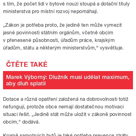
s tím, že počet lidí v bytové nouzi stoupá a dotační tituly
ministerstva pro místní rozvoj nepomáhají.
„Zákon je potřeba proto, že jedině ten může vymezit
jasné povinnosti státním orgánům, včetně obcím
v přenesené působnosti, úřadům práce, krajským
úřadům, státu a některým ministerstvům,“ vysvětluje.
Marek Výborný: Dlužník musí udělat maximum,
aby dluh splatil
Dotace a různá opatření založená na dobrovolnosti totiž
nefungují, protože obce nemají dostatečnou motivaci
situaci řešit. „Jedině stát může uložit v zákoně povinnost
obcím,“ dodává.
Kromě samotných bytů je také potřeba prevence ztráty