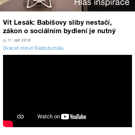
Vít Lesák: Babišovy sliby nestačí,
zákon o sociálním bydlení je nutný
11. září 2018
Dvacet minut Radiožurnálu