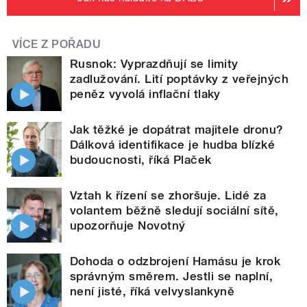
VÍCE Z POŘADU
Rusnok: Vyprazdňují se limity
zadlužování. Lití poptávky z veřejných
peněz vyvolá inflační tlaky
Jak těžké je dopátrat majitele dronu?
Dálková identifikace je hudba blízké
budoucnosti, říká Plaček
Vztah k řízení se zhoršuje. Lidé za
volantem běžně sledují sociální sítě,
upozorňuje Novotný
Dohoda o odzbrojení Hamásu je krok
správným směrem. Jestli se naplní,
není jisté, říká velvyslankyně