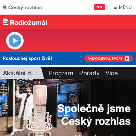
Přejít k hlavnímu obsahu
MENU
ŽIVĚ
Aktuální dění
Program
Pořady
Více
…