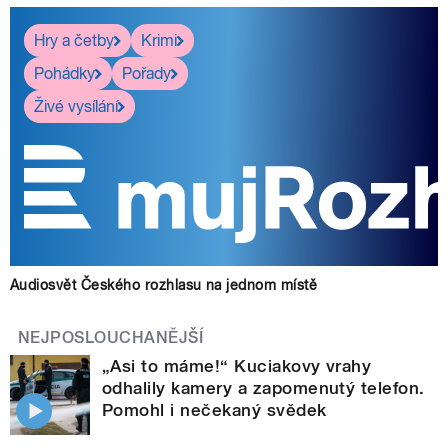
Hry a četby
Krimi
Pohádky
Pořady
Živé vysílání
Audiosvět Českého rozhlasu na jednom místě
NEJPOSLOUCHANĚJŠÍ
„Asi to máme!“ Kuciakovy vrahy
odhalily kamery a zapomenutý telefon.
Pomohl i nečekaný svědek