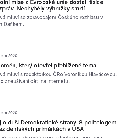
lní mise z Evropské unie dostali tisíce
zpráv. Nechyběly výhružky smrtí
vá mluví se zpravodajem Českého rozhlasu v
em Daňkem.
ezen 2020
enomén, který otevřel přehlížené téma
vá mluví s redaktorkou ČRo Veronikou Hlaváčovou,
 o zneužívání dětí na internetu.
ezen 2020
 o duši Demokratické strany. S politologem
ezidentských primárkách v USA
né pole uchazečů o prezidentskou nominaci