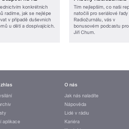
řednictvím konkrétních
Tím nejlepším, co naši rep
ů radíme, jak se nejlépe
natočili pro seriálové řady
vat v případě duševních
Radiožurnálu, vás v
mů u dětí a dospívajících.
bonusovém podcastu pr
Jiří Chum.
zhlas
O nás
ysílání
Jak nás naladíte
rchiv
Nápověda
sty
Lidé v rádiu
í aplikace
Kariéra