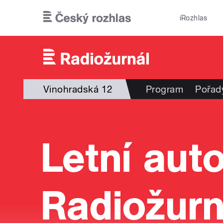
Přejít k hlavnímu obsahu
iRozhlas
Vinohradská 12
Program
Pořad