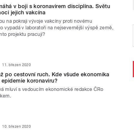
áhá v boji s koronavirem disciplína. Světu
ci jejich vakcína
jsou na pokraji vývoje vakcíny proti novému
to vypadá v laboratoři na nejsevernější výspě země,
mto projektu pracují?
11. březen 2020
až po cestovní ruch. Kde všude ekonomika
 epidemie koronaviru?
vá mluví s vedoucím ekonomické redakce ČRo
kem.
10. březen 2020