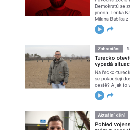
Demokratů se zúž
jména. Lenka Ka
Milana Babíka z
Zahraniční
5
Turecko otevř
vypadá situac
Na řecko-turecké
se pokoušejí dos
cestě? A jak to
Aktuální dění
Pohled vojens