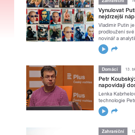
Zahraniční
1
Vynulovat Put
nejdrzejší ná
Vladimir Putin 
prodloužení své
novinář a analyt
Domácí
13. b
Petr Koubský:
napovídají do
Lenka Kabrhelov
technologie Pe
Zahraniční
1