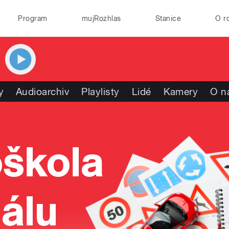
Program
mujRozhlas
Stanice
O r
y
Audioarchiv
Playlisty
Lidé
Kamery
O n