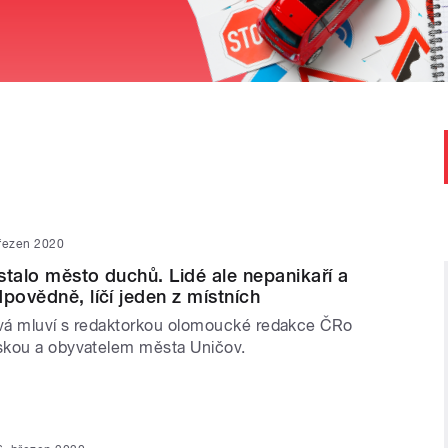
řezen 2020
stalo město duchů. Lidé ale nepanikaří a
dpovědně, líčí jeden z místních
vá mluví s redaktorkou olomoucké redakce ČRo
skou a obyvatelem města Uničov.