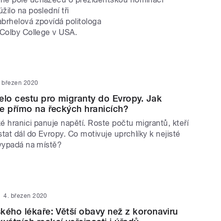
ilo na poslední tři
brhelová zpovídá politologa
 Colby College v USA.
. březen 2020
elo cestu pro migranty do Evropy. Jak
e přímo na řeckých hranicích?
 hranici panuje napětí. Roste počtu migrantů, kteří
tat dál do Evropy. Co motivuje uprchlíky k nejisté
 vypadá na místě?
4. březen 2020
kého lékaře: Větší obavy než z koronaviru