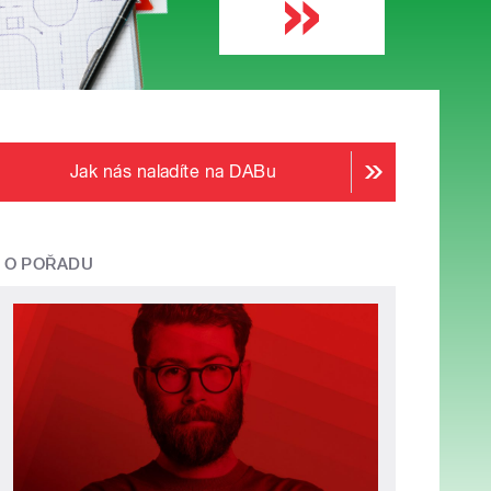
Jak nás naladíte na DABu
O POŘADU