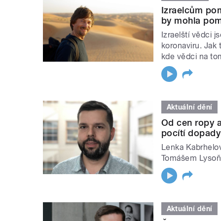
Izraelcům pom
by mohla pomo
Izraelští vědci 
koronaviru. Jak 
kde vědci na to
Aktuální dění
Od cen ropy 
pocítí dopady
Lenka Kabrhelo
Tomášem Lysoň
Aktuální dění