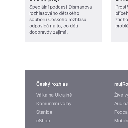
Speciální podcast Dismanova
Prost
rozhlasového dětského
příběh
souboru Českého rozhlasu
zacho
odpovídá na to, co děti
problé
doopravdy zajímá.
Český rozhlas
mujRo
Válka na Ukrajině
Živé v
Komunální volby
Audioa
Stanice
Podca
eShop
Mobiln