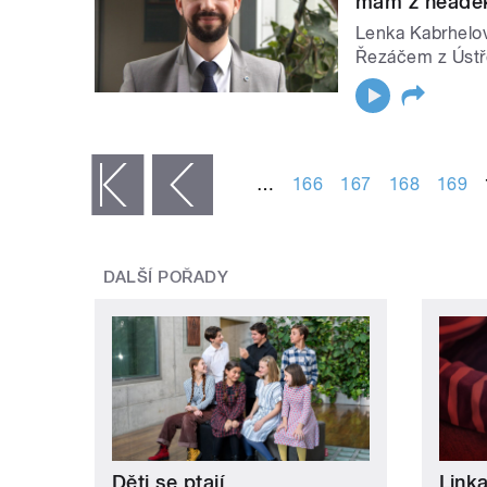
mám z neadekv
Lenka Kabrhelov
Řezáčem z Ústř
STRÁNKY
…
166
167
168
169
« první
‹ předchozí
DALŠÍ POŘADY
Děti se ptají
Link