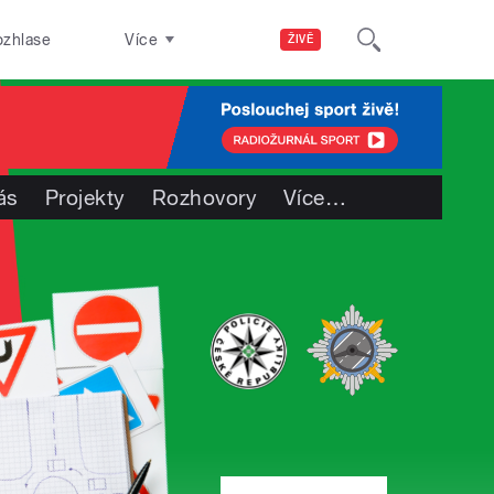
ozhlase
Více
ŽIVĚ
ás
Projekty
Rozhovory
Více
…