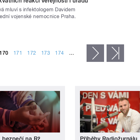
átních reakcí veřejnosti i úřadů
á mluví s infektologem Davidem
ední vojenské nemocnice Praha.
170
171
172
173
174
…
následující ›
posled
a bezpečí na Rž
Příběhy Radiožurnálu