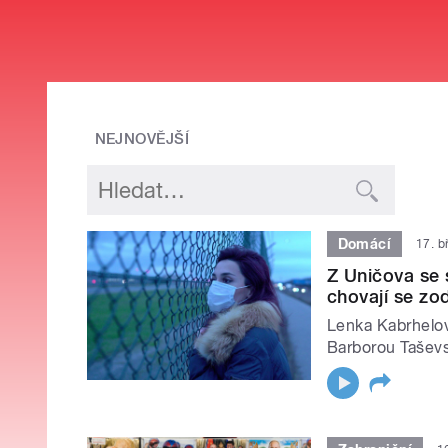
NEJNOVĚJŠÍ
Domácí
17. b
Z Uničova se 
chovají se zo
Lenka Kabrhelo
Barborou Tašev