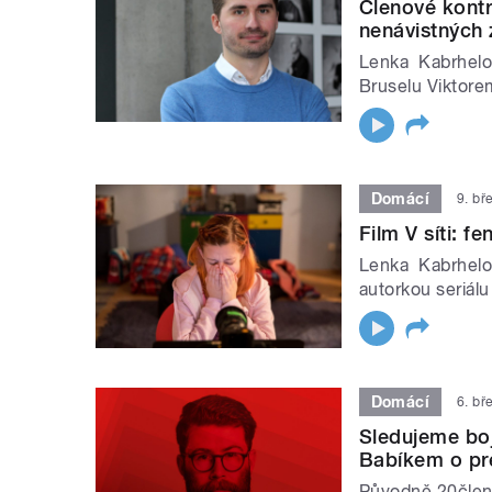
Členové kontro
nenávistných 
Lenka Kabrhelo
Bruselu Viktor
Domácí
9. bř
Film V síti: f
Lenka Kabrhelo
autorkou seriálu
Domácí
6. bř
Sledujeme boj
Babíkem o pr
Původně 20člen