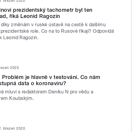
6. březen 2020
inovi prezidentský tachometr byl ten
pad, říká Leonid Ragozin
je díky změnám v ruské ústavě na cestě k dalšímu
 prezidentské role. Co na to Rusové říkají? Odpovídá
ik Leonid Ragozin.
řezen 2020
 Problém je hlavně v testování. Co nám
stupná data o koronaviru?
á mluví s redaktorem Deníku N pro vědu a
trem Koubským.
2. březen 2020