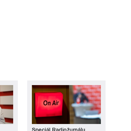
ní »
Speciál Radiožurnálu