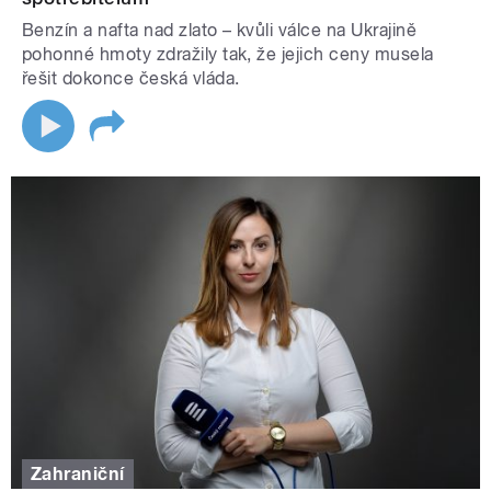
Benzín a nafta nad zlato – kvůli válce na Ukrajině
pohonné hmoty zdražily tak, že jejich ceny musela
řešit dokonce česká vláda.
Zahraniční