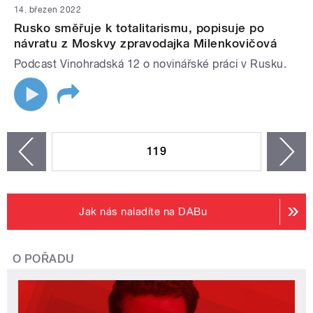
14. březen 2022
Rusko směřuje k totalitarismu, popisuje po
návratu z Moskvy zpravodajka Milenkovičová
Podcast Vinohradská 12 o novinářské práci v Rusku.
STRÁNKY
119
n
zí
Jak nás naladíte na DABu
O POŘADU