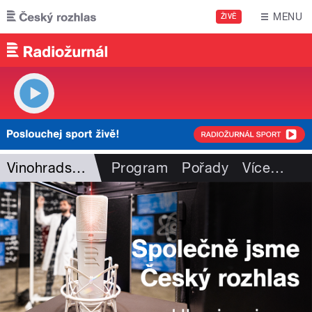
Přejít k hlavnímu obsahu
MENU
ŽIVĚ
Vinohradská 12
Program
Pořady
Více
…