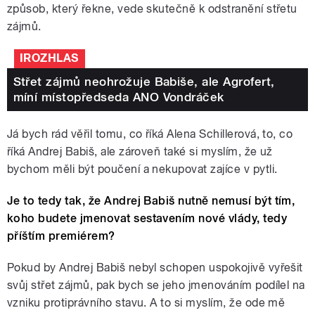
způsob, který řekne, vede skutečně k odstranění střetu
zájmů.
IROZHLAS
Střet zájmů neohrožuje Babiše, ale Agrofert,
míní místopředseda ANO Vondráček
Já bych rád věřil tomu, co říká Alena Schillerová, to, co
říká Andrej Babiš, ale zároveň také si myslím, že už
bychom měli být poučení a nekupovat zajíce v pytli.
Je to tedy tak, že Andrej Babiš nutně nemusí být tím,
koho budete jmenovat sestavením nové vlády, tedy
příštím premiérem?
Pokud by Andrej Babiš nebyl schopen uspokojivě vyřešit
svůj střet zájmů, pak bych se jeho jmenováním podílel na
vzniku protiprávního stavu. A to si myslím, že ode mě