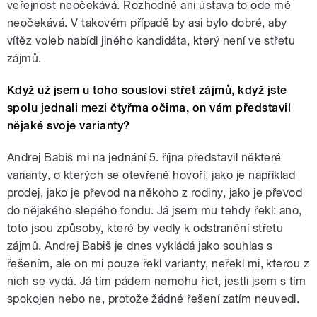
veřejnost neočekává. Rozhodně ani ústava to ode mě
neočekává. V takovém případě by asi bylo dobré, aby
vítěz voleb nabídl jiného kandidáta, který není ve střetu
zájmů.
Když už jsem u toho sousloví střet zájmů, když jste
spolu jednali mezi čtyřma očima, on vám představil
nějaké svoje varianty?
Andrej Babiš mi na jednání 5. října představil některé
varianty, o kterých se otevřeně hovoří, jako je například
prodej, jako je převod na někoho z rodiny, jako je převod
do nějakého slepého fondu. Já jsem mu tehdy řekl: ano,
toto jsou způsoby, které by vedly k odstranění střetu
zájmů. Andrej Babiš je dnes vykládá jako souhlas s
řešením, ale on mi pouze řekl varianty, neřekl mi, kterou z
nich se vydá. Já tím pádem nemohu říct, jestli jsem s tím
spokojen nebo ne, protože žádné řešení zatím neuvedl.