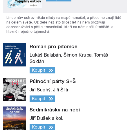
Lincolnův ostrov nikdo nikdy na mapě nenašel, a přece ho znají lidé
na celém světě. Už déle než sto třicet let na něm prožívají
dobrodružství s pěticí trosečníků, kteří na něm našli útočiště, a
hlavně nejedno tajemství.
Román pro pitomce
Lukáš Balabán, Šimon Krupa, Tomáš
Soldán
Koupit
Půlnoční párty S+Š
Jiří Suchý, Jiří Šlitr
Koupit
Sedmikrásky na nebi
Jiří Dušek a kol.
Koupit