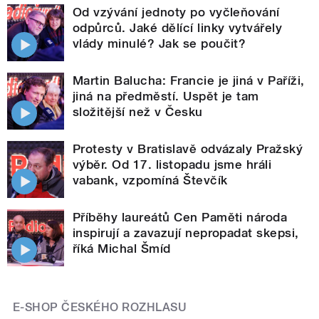
Od vzývání jednoty po vyčleňování
odpůrců. Jaké dělící linky vytvářely
vlády minulé? Jak se poučit?
Martin Balucha: Francie je jiná v Paříži,
jiná na předměstí. Uspět je tam
složitější než v Česku
Protesty v Bratislavě odvázaly Pražský
výběr. Od 17. listopadu jsme hráli
vabank, vzpomíná Števčík
Příběhy laureátů Cen Paměti národa
inspirují a zavazují nepropadat skepsi,
říká Michal Šmíd
E-SHOP ČESKÉHO ROZHLASU