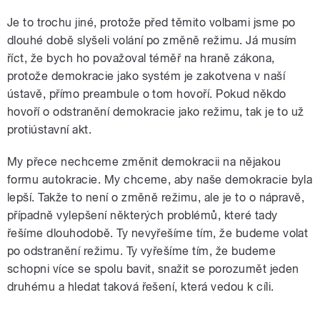
Je to trochu jiné, protože před těmito volbami jsme po
dlouhé době slyšeli volání po změně režimu. Já musím
říct, že bych ho považoval téměř na hraně zákona,
protože demokracie jako systém je zakotvena v naší
ústavě, přímo preambule o tom hovoří. Pokud někdo
hovoří o odstranění demokracie jako režimu, tak je to už
protiústavní akt.
My přece nechceme změnit demokracii na nějakou
formu autokracie. My chceme, aby naše demokracie byla
lepší. Takže to není o změně režimu, ale je to o nápravě,
případně vylepšení některých problémů, které tady
řešíme dlouhodobě. Ty nevyřešíme tím, že budeme volat
po odstranění režimu. Ty vyřešíme tím, že budeme
schopni více se spolu bavit, snažit se porozumět jeden
druhému a hledat taková řešení, která vedou k cíli.