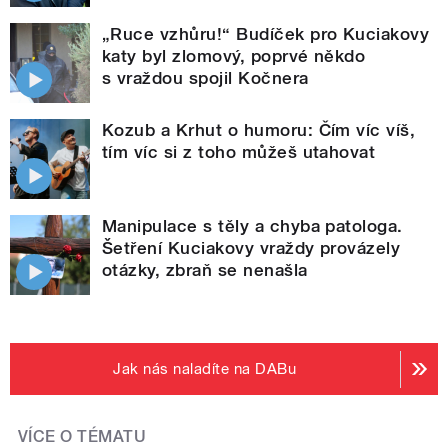
„Ruce vzhůru!“ Budíček pro Kuciakovy
katy byl zlomový, poprvé někdo
s vraždou spojil Kočnera
Kozub a Krhut o humoru: Čím víc víš,
tím víc si z toho můžeš utahovat
Manipulace s těly a chyba patologa.
Šetření Kuciakovy vraždy provázely
otázky, zbraň se nenašla
Jak nás naladíte na DABu
VÍCE O TÉMATU