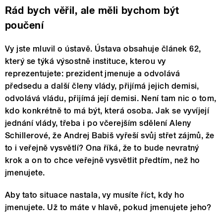
Rád bych věřil, ale měli bychom být
poučení
Vy jste mluvil o ústavě. Ústava obsahuje článek 62,
který se týká výsostně instituce, kterou vy
reprezentujete: prezident jmenuje a odvolává
předsedu a další členy vlády, přijímá jejich demisi,
odvolává vládu, přijímá její demisi. Není tam nic o tom,
kdo konkrétně to má být, která osoba. Jak se vyvíjejí
jednání vlády, třeba i po včerejším sdělení Aleny
Schillerové, že Andrej Babiš vyřeší svůj střet zájmů, že
to i veřejně vysvětlí? Ona říká, že to bude nevratný
krok a on to chce veřejně vysvětlit předtím, než ho
jmenujete.
Aby tato situace nastala, vy musíte říct, kdy ho
jmenujete. Už to máte v hlavě, pokud jmenujete jeho?