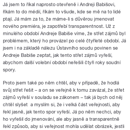
Já jsem to říkal naprosto otevřeně i Andreji Babišovi,
říkám to do médií, říkám to všude, kde se mě na to lidé
ptají. Já mám za to, že máme-li s důvěrou jmenovat
nového premiéra, je zapotřebí transparentnost. Už z
minulého období Andreje Babiše víme, že střet zájmů byl
problémem, který ho provázel po celé čtyřleté období. Já
jsem i na základě nálezu Ústavního soudu povinen se
Andreje Babiše zeptat, jak tento střet zájmů vyřeší,
abychom další volební období neřešili čtyři roky soudní
spory.
Proto jsem také po něm chtěl, aby v případě, že hodlá
svůj střet řešit – a on se veřejně k tomu zavázal, že střet
zájmů vyřeší v souladu se zákonem – tak já bych od něj
chtěl slyšet a myslím si, že i velká část veřejnosti, aby
řekl jasně, jak tento spor vyřeší. Já po něm nechci, aby
ho vyřešil do jmenování, ale aby jasně a transparentně
řekl způsob, aby si veřejnost mohla udělat obrázek, jestli