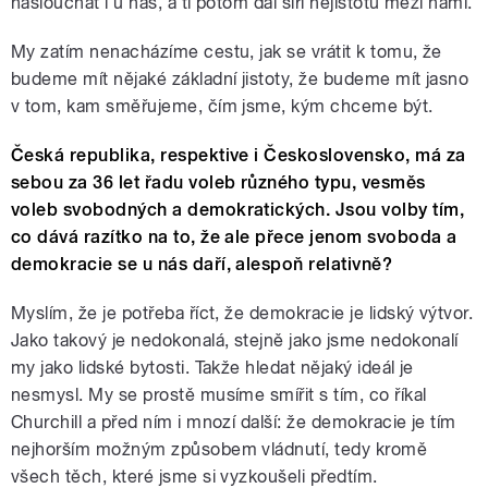
naslouchat i u nás, a ti potom dál šíří nejistotu mezi námi.
My zatím nenacházíme cestu, jak se vrátit k tomu, že
budeme mít nějaké základní jistoty, že budeme mít jasno
v tom, kam směřujeme, čím jsme, kým chceme být.
Česká republika, respektive i Československo, má za
sebou za 36 let řadu voleb různého typu, vesměs
voleb svobodných a demokratických. Jsou volby tím,
co dává razítko na to, že ale přece jenom svoboda a
demokracie se u nás daří, alespoň relativně?
Myslím, že je potřeba říct, že demokracie je lidský výtvor.
Jako takový je nedokonalá, stejně jako jsme nedokonalí
my jako lidské bytosti. Takže hledat nějaký ideál je
nesmysl. My se prostě musíme smířit s tím, co říkal
Churchill a před ním i mnozí další: že demokracie je tím
nejhorším možným způsobem vládnutí, tedy kromě
všech těch, které jsme si vyzkoušeli předtím.