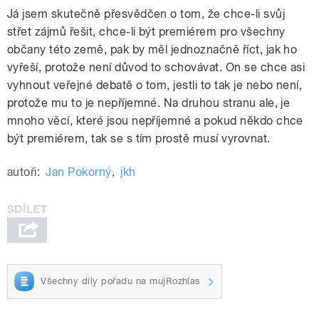
Já jsem skutečně přesvědčen o tom, že chce-li svůj
střet zájmů řešit, chce-li být premiérem pro všechny
občany této země, pak by měl jednoznačně říct, jak ho
vyřeší, protože není důvod to schovávat. On se chce asi
vyhnout veřejné debatě o tom, jestli to tak je nebo není,
protože mu to je nepříjemné. Na druhou stranu ale, je
mnoho věcí, které jsou nepříjemné a pokud někdo chce
být premiérem, tak se s tím prostě musí vyrovnat.
autoři:
Jan Pokorný
,
jkh
Všechny díly pořadu na mujRozhlas