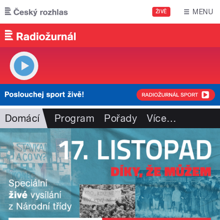
Přejít k hlavnímu obsahu
MENU
ŽIVĚ
Domácí
Program
Pořady
Více
…