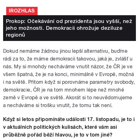
IROZHLAS
Prokop: Očekávání od prezidenta jsou vyšší, než
jeho možnosti. Demokracii ohrožuje deziluze
regionů
Dokud nemáme žádnou jinou lepší alternativu, buďme
rádi za to, že máme demokracii takovou, jaká je, zvlášť u
nás. My si mnohdy necháváme vnutit názor, že ČR je ve
všem špatná, že je na konci, minimálně v Evropě, možná
i na světě. Přitom když si porovnáme parametry svobody,
demokracie, ČR je na tom mnohem lépe než mnohé
země v Evropě a ve světě. Akorát si to neuvědomujeme
a necháváme si trošku vnutit, že tomu tak není.
Když si letos připomínáte události 17. listopadu, je to i
v aktuálních politických kulisách, které vám asi
průběžně pořád běží hlavou, je to v tom jiné?