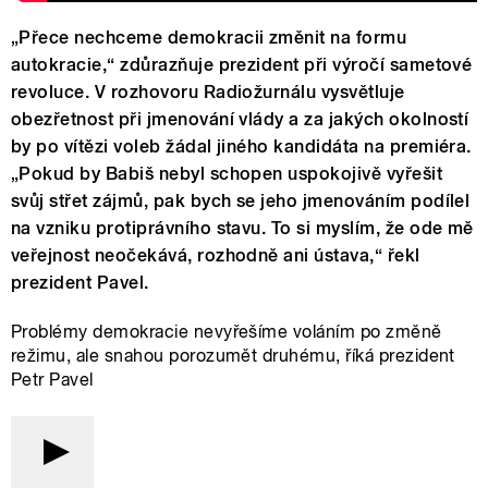
„Přece nechceme demokracii změnit na formu
autokracie,“ zdůrazňuje prezident při výročí sametové
revoluce. V rozhovoru Radiožurnálu vysvětluje
obezřetnost při jmenování vlády a za jakých okolností
by po vítězi voleb žádal jiného kandidáta na premiéra.
„Pokud by Babiš nebyl schopen uspokojivě vyřešit
svůj střet zájmů, pak bych se jeho jmenováním podílel
na vzniku protiprávního stavu. To si myslím, že ode mě
veřejnost neočekává, rozhodně ani ústava,“ řekl
prezident Pavel.
Problémy demokracie nevyřešíme voláním po změně
režimu, ale snahou porozumět druhému, říká prezident
Petr Pavel