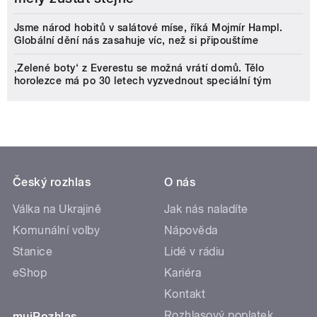
Jsme národ hobitů v salátové míse, říká Mojmír Hampl.
Globální dění nás zasahuje víc, než si připouštíme
‚Zelené boty‘ z Everestu se možná vrátí domů. Tělo
horolezce má po 30 letech vyzvednout speciální tým
Český rozhlas
O nás
Válka na Ukrajině
Jak nás naladíte
Komunální volby
Nápověda
Stanice
Lidé v rádiu
eShop
Kariéra
Kontakt
Rozhlasový poplatek
mujRozhlas