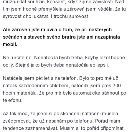
můžou dát souhlas, konsent, když žijí se závislostí. Nad
tím jsem hodně přemýšlela a zároveň jsem věděla, že tu
syrovost chci ukázat. I trochu surovost.
Ale zároveň jste mluvila o tom, že při některých
scénách a stavech svého bratra jste ani nezapínala
mobil.
Ne, určitě ne. Nenatočila bych třeba, kdyby ležel hodně
opilý. Stejně jako bych třeba nenatočila epilepsii.
Natáčela jsem pět let a na telefon. Bylo to pro mě už
natolik každodenním chlebem, natočila jsem přes 200
hodin materiálu, že pro mě bylo automatické sáhnout po
telefonu.
Až tak moc, že jsem si po skončení natáčení musela
zvědomovat, že už nesahám po telefonu. Pořád mám
tendence zaznamenávat. Musím si to pořád připomínat.