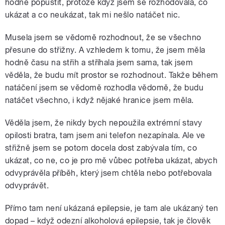
hodně popustit, protože když jsem se rozhodovala, co
ukázat a co neukázat, tak mi nešlo natáčet nic.
Musela jsem se vědomě rozhodnout, že se všechno
přesune do střižny. A vzhledem k tomu, že jsem měla
hodně času na střih a stříhala jsem sama, tak jsem
věděla, že budu mít prostor se rozhodnout. Takže během
natáčení jsem se vědomě rozhodla vědomě, že budu
natáčet všechno, i když nějaké hranice jsem měla.
Věděla jsem, že nikdy bych nepoužila extrémní stavy
opilosti bratra, tam jsem ani telefon nezapínala. Ale ve
střižně jsem se potom docela dost zabývala tím, co
ukázat, co ne, co je pro mě vůbec potřeba ukázat, abych
odvyprávěla příběh, který jsem chtěla nebo potřebovala
odvyprávět.
Přímo tam není ukázaná epilepsie, je tam ale ukázaný ten
dopad – když odezní alkoholová epilepsie, tak je člověk