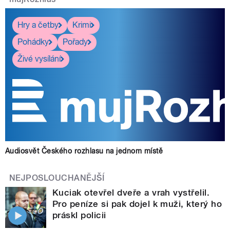
Hry a četby
Krimi
Pohádky
Pořady
Živé vysílání
Audiosvět Českého rozhlasu na jednom místě
NEJPOSLOUCHANĚJŠÍ
Kuciak otevřel dveře a vrah vystřelil.
Pro peníze si pak dojel k muži, který ho
práskl policii