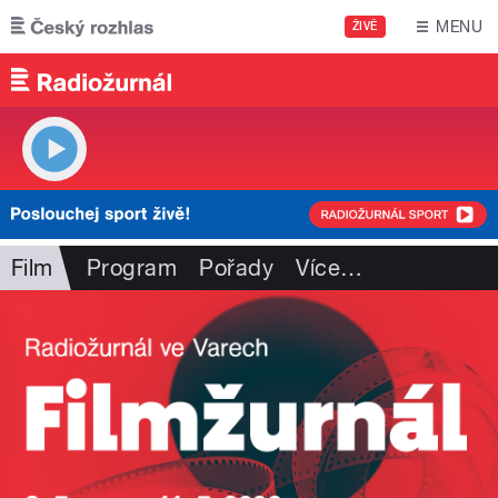
Přejít k hlavnímu obsahu
MENU
ŽIVĚ
Film
Program
Pořady
Více
…