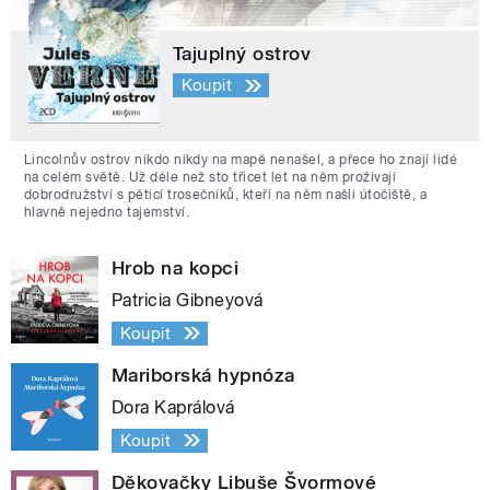
Tajuplný ostrov
Koupit
Lincolnův ostrov nikdo nikdy na mapě nenašel, a přece ho znají lidé
na celém světě. Už déle než sto třicet let na něm prožívají
dobrodružství s pěticí trosečníků, kteří na něm našli útočiště, a
hlavně nejedno tajemství.
Hrob na kopci
Patricia Gibneyová
Koupit
Mariborská hypnóza
Dora Kaprálová
Koupit
Děkovačky Libuše Švormové