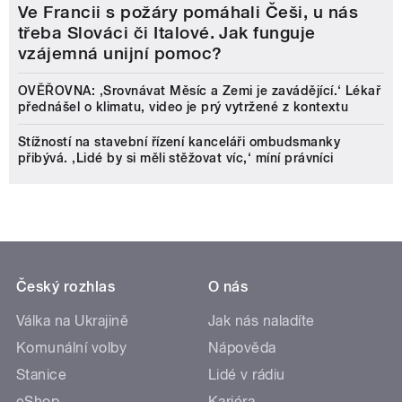
Ve Francii s požáry pomáhali Češi, u nás
třeba Slováci či Italové. Jak funguje
vzájemná unijní pomoc?
OVĚŘOVNA: ‚Srovnávat Měsíc a Zemi je zavádějící.‘ Lékař
přednášel o klimatu, video je prý vytržené z kontextu
Stížností na stavební řízení kanceláři ombudsmanky
přibývá. ‚Lidé by si měli stěžovat víc,‘ míní právníci
Český rozhlas
O nás
Válka na Ukrajině
Jak nás naladíte
Komunální volby
Nápověda
Stanice
Lidé v rádiu
eShop
Kariéra