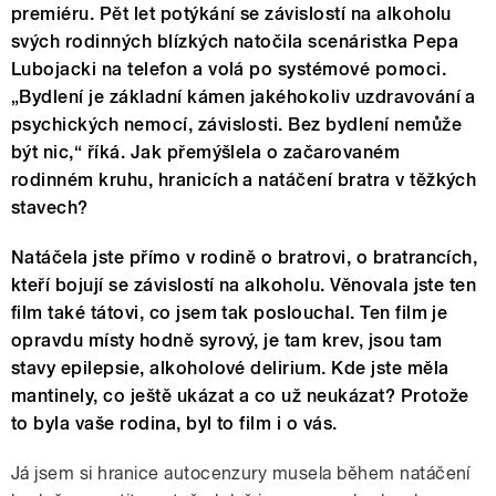
premiéru. Pět let potýkání se závislostí na alkoholu
svých rodinných blízkých natočila scenáristka Pepa
Lubojacki na telefon a volá po systémové pomoci.
„Bydlení je základní kámen jakéhokoliv uzdravování a
psychických nemocí, závislosti. Bez bydlení nemůže
být nic,“ říká. Jak přemýšlela o začarovaném
rodinném kruhu, hranicích a natáčení bratra v těžkých
stavech?
Natáčela jste přímo v rodině o bratrovi, o bratrancích,
kteří bojují se závislostí na alkoholu. Věnovala jste ten
film také tátovi, co jsem tak poslouchal. Ten film je
opravdu místy hodně syrový, je tam krev, jsou tam
stavy epilepsie, alkoholové delirium. Kde jste měla
mantinely, co ještě ukázat a co už neukázat? Protože
to byla vaše rodina, byl to film i o vás.
Já jsem si hranice autocenzury musela během natáčení