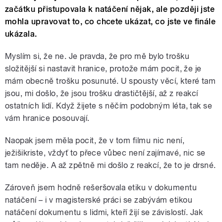
začátku přistupovala k natáčení nějak, ale později jste
mohla upravovat to, co chcete ukázat, co jste ve finále
ukázala.
Myslím si, že ne. Je pravda, že pro mě bylo trošku
složitější si nastavit hranice, protože mám pocit, že je
mám obecně trošku posunuté. U spousty věcí, které tam
jsou, mi došlo, že jsou trošku drastičtější, až z reakcí
ostatních lidí. Když žijete s něčím podobným léta, tak se
vám hranice posouvají.
Naopak jsem měla pocit, že v tom filmu nic není,
ježišikriste, vždyť to přece vůbec není zajímavé, nic se
tam neděje. A až zpětně mi došlo z reakcí, že to je drsné.
Zároveň jsem hodně rešeršovala etiku v dokumentu
natáčení – i v magisterské práci se zabývám etikou
natáčení dokumentu s lidmi, kteří žijí se závislostí. Jak