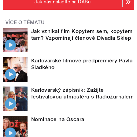
Jak nás naladíte na DABu
VÍCE O TÉMATU
Jak vznikal film Kopytem sem, kopytem
tam? Vzpomínají členové Divadla Sklep
Karlovarské filmové předpremiéry Pavla
Sladkého
Karlovarský zápisník: Zažijte
festivalovou atmosféru s Radiožurnálem
Nominace na Oscara