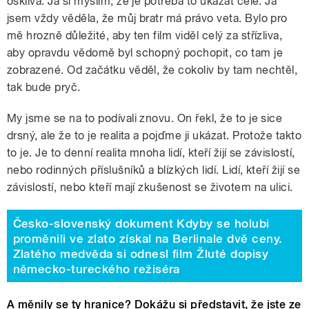
ošklivá. Já si myslím, že je potřeba to ukázat celé. Já
jsem vždy věděla, že můj bratr má právo veta. Bylo pro
mě hrozně důležité, aby ten film viděl celý za střízliva,
aby opravdu vědomě byl schopný pochopit, co tam je
zobrazené. Od začátku věděl, že cokoliv by tam nechtěl,
tak bude pryč.
My jsme se na to podívali znovu. On řekl, že to je sice
drsný, ale že to je realita a pojďme ji ukázat. Protože takto
to je. Je to denní realita mnoha lidí, kteří žijí se závislostí,
nebo rodinných příslušníků a blízkých lidí. Lidí, kteří žijí se
závislostí, nebo kteří mají zkušenost se životem na ulici.
Česko-slovenský dokument Kdyby se holubi
proměnili ve zlato získal na Berlinale dvě ceny.
Zlatého medvěda si odnesl film Žluté dopisy
německo-tureckého režiséra
A měnily se ty hranice? Dokážu si představit, že jste ze