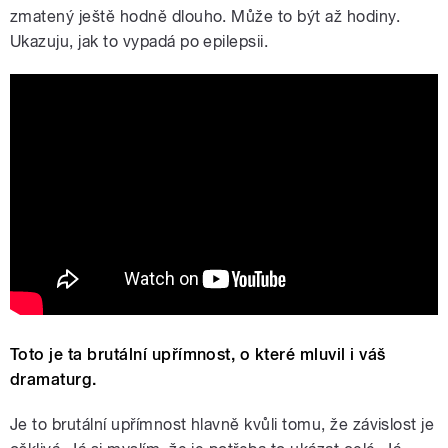
zmatený ještě hodně dlouho. Může to být až hodiny.
Ukazuju, jak to vypadá po epilepsii.
Toto je ta brutální upřímnost, o které mluvil i váš
dramaturg.
Je to brutální upřímnost hlavně kvůli tomu, že závislost je