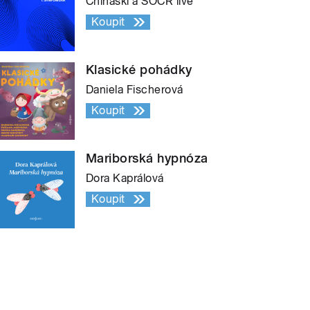
Chinaski a SOČR live
Koupit
Klasické pohádky
Daniela Fischerová
Koupit
Mariborská hypnóza
Dora Kaprálová
Koupit