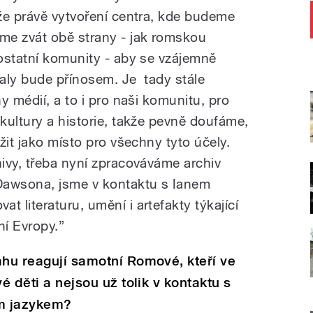
že právě vytvoření centra, kde budeme
me zvát obě strany - jak romskou
ostatní komunity - aby se vzájemně
valy bude přínosem. Je tady stále
y médií, a to i pro naši komunitu, pro
kultury a historie, takže pevně doufáme,
žit jako místo pro všechny tyto účely.
ivy, třeba nyní zpracováváme archiv
Dawsona, jsme v kontaktu s Ianem
literaturu, umění i artefakty týkající
í Evropy.”
ahu reagují samotní Romové, kteří ve
é děti a nejsou už tolik v kontaktu s
m jazykem?