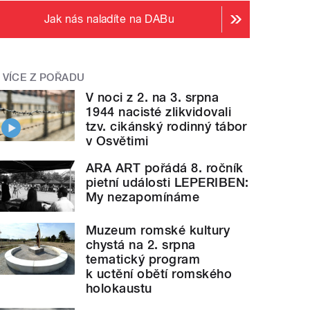
Jak nás naladíte na DABu
VÍCE Z POŘADU
V noci z 2. na 3. srpna
1944 nacisté zlikvidovali
tzv. cikánský rodinný tábor
v Osvětimi
ARA ART pořádá 8. ročník
pietní události LEPERIBEN:
My nezapomínáme
Muzeum romské kultury
chystá na 2. srpna
tematický program
k uctění obětí romského
holokaustu