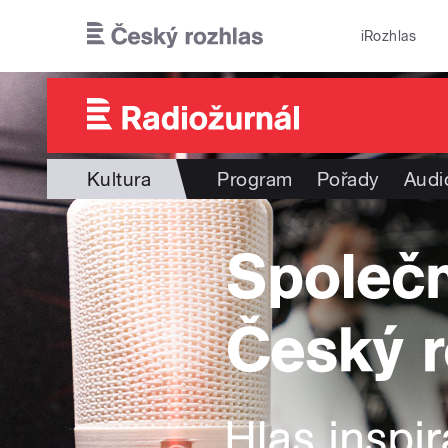
Přejít k hlavnímu obsahu
iRozhlas
Kultura
Program
Pořady
Audi