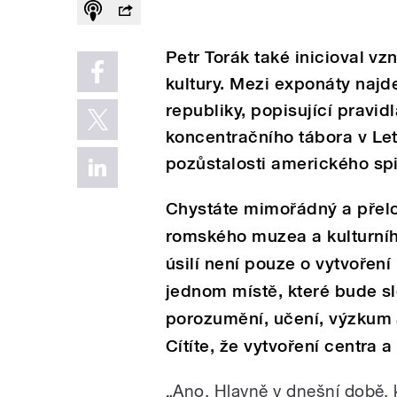
Petr Torák také inicioval v
kultury. Mezi exponáty najd
republiky, popisující pravid
koncentračního tábora v Let
pozůstalosti amerického sp
Chystáte mimořádný a přelo
romského muzea a kulturníh
úsilí není pouze o vytvořen
jednom místě, které bude sl
porozumění, učení, výzkum 
Cítíte, že vytvoření centra 
„Ano. Hlavně v dnešní době