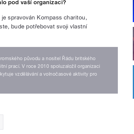
o pod vaší organizaci?
en je spravován Kompass charitou,
e, bude potřebovat svoji vlastní
sta romského původu a nositel Řádu britského
tní prací. V roce 2010 spoluzaložil organizaci
tuje vzdělávání a volnočasové aktivity pro