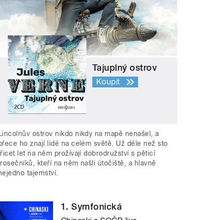
Tajuplný ostrov
Koupit
Lincolnův ostrov nikdo nikdy na mapě nenašel, a
přece ho znají lidé na celém světě. Už déle než sto
třicet let na něm prožívají dobrodružství s pěticí
trosečníků, kteří na něm našli útočiště, a hlavně
nejedno tajemství.
1. Symfonická