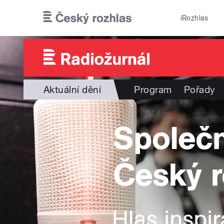
Přejít k hlavnímu obsahu
iRozhlas
Aktuální dění
Program
Pořady