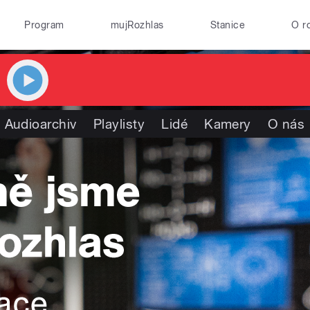
Program
mujRozhlas
Stanice
O r
Audioarchiv
Playlisty
Lidé
Kamery
O nás