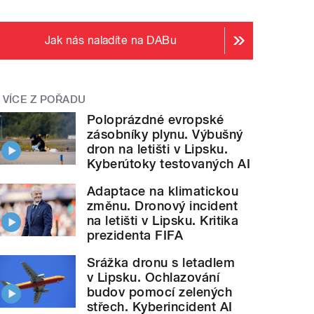
Jak nás naladíte na DABu
VÍCE Z POŘADU
Poloprázdné evropské
zásobníky plynu. Výbušný
dron na letišti v Lipsku.
Kyberútoky testovaných AI
Adaptace na klimatickou
změnu. Dronový incident
na letišti v Lipsku. Kritika
prezidenta FIFA
Srážka dronu s letadlem
v Lipsku. Ochlazování
budov pomocí zelených
střech. Kyberincident AI