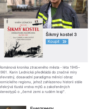
Šikmý kostel 3
Koupit
Románová kronika ztraceného města - léta 1945–
1961. Karin Lednická předkládá do značné míry
převratný, dosavadní paradigma měnící obraz
hornického regionu, jehož zahlazenou historii stále
překrývá tlustá vrstva mýtů a zakořeněných
stereotypů o „černé zemi a rudém kraji“.
Evergreeny