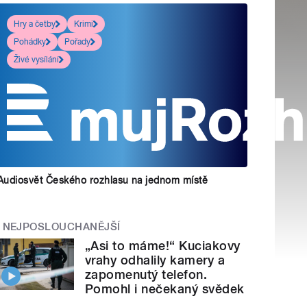
Hry a četby
Krimi
Pohádky
Pořady
Živé vysílání
Audiosvět Českého rozhlasu na jednom místě
NEJPOSLOUCHANĚJŠÍ
„Asi to máme!“ Kuciakovy
vrahy odhalily kamery a
zapomenutý telefon.
Pomohl i nečekaný svědek