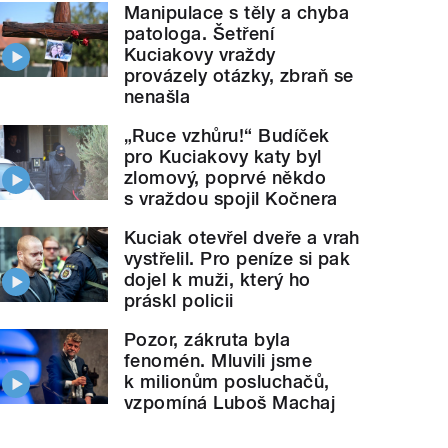
Manipulace s těly a chyba
patologa. Šetření
Kuciakovy vraždy
provázely otázky, zbraň se
nenašla
„Ruce vzhůru!“ Budíček
pro Kuciakovy katy byl
zlomový, poprvé někdo
s vraždou spojil Kočnera
Kuciak otevřel dveře a vrah
vystřelil. Pro peníze si pak
dojel k muži, který ho
práskl policii
Pozor, zákruta byla
fenomén. Mluvili jsme
k milionům posluchačů,
vzpomíná Luboš Machaj