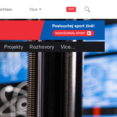
ozhlase
Více
ŽIVĚ
Projekty
Rozhovory
Více
…