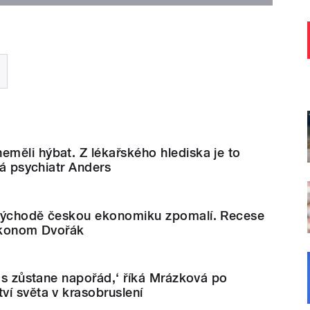
měli hýbat. Z lékařského hlediska je to
ká psychiatr Anders
východě českou ekonomiku zpomalí. Recese
 ekonom Dvořák
nás zůstane napořád,‘ říká Mrázková po
í světa v krasobruslení