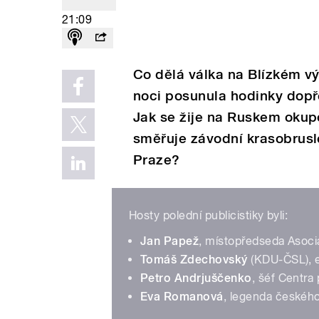
21:09
Co dělá válka na Blízkém v
noci posunula hodinky dopře
Jak se žije na Ruskem oku
směřuje závodní krasobrusl
Praze?
Hosty polední publicistiky byli:
Jan Papež
, místopředseda Asoci
Tomáš Zdechovský
(KDU-ČSL), e
Petro Andrjuščenko
, šéf Centr
Eva Romanová
, legenda českého