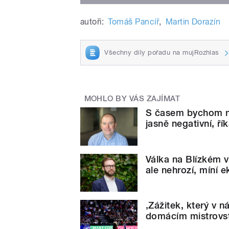
autoři:
Tomáš Pancíř
,
Martin Dorazín
Všechny díly pořadu na mujRozhlas
MOHLO BY VÁS ZAJÍMAT
S časem bychom ne
jasně negativní, ří
Válka na Blízkém 
ale nehrozí, míní
‚Zážitek, který v 
domácím mistrovstv