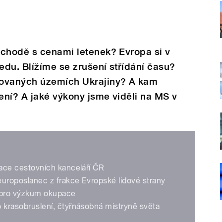
ýchodě s cenami letenek? Evropa si v
du. Blížíme se zrušení střídání času?
povaných územích Ukrajiny? A kam
ení? A jaké výkony jsme viděli na MS v
ace cestovních kanceláří ČR
uroposlanec z frakce Evropské lidové strany
a pro výzkum okupace
 krasobruslení, čtyřnásobná mistryně světa