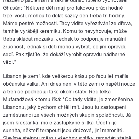
Každého pacienta má takhle odhadnutého vychovatel
Ghasán: "Některé děti mají pro takovou práci hodně
trpělivosti, mohou to dělat každý den třeba tři hodiny.
Máme pestré možnosti. Tady vidíte vyřezávání ze dřeva,
tamhle vyrábějí keramiku. Komu to nevyhovuje, může
třeba skládat mozaiku. Jednak to podporuje manuální
zručnost, jednak si děti mohou vybrat, co jim opravdu
sedí. Pak zjistíte, že dokáží vyrobit opravdu nádherné
věci."
Libanon je zemí, kde veškerou krásu po řadu let mařila
občanská válka. Ani dnes není v této zemi o napětí nouze
a třenice podněcují také okolní státy. Ředitelka
Mufaradžová k tomu říká: "Co tady vidíte, je zmenšenina
Libanonu, jaký bychom chtěli mít. Jsou tu zastoupeni
zaměstnanci ze všech možných skupin společnosti. Já
jsem křesťanka, moje zástupkyně šíitka. Účetní je
sunnita, někteří terapeuti jsou drúzové, jiní maronité.
Slavíme stejnou měrou všechny svátky, ramadán stejně