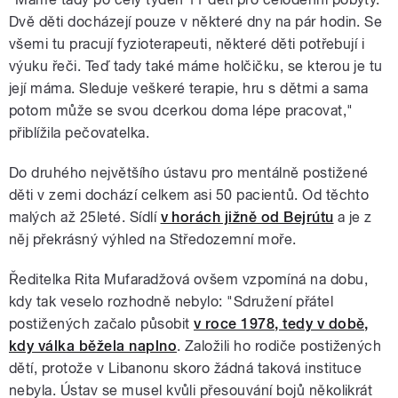
Dvě děti docházejí pouze v některé dny na pár hodin. Se
všemi tu pracují fyzioterapeuti, některé děti potřebují i
výuku řeči. Teď tady také máme holčičku, se kterou je tu
její máma. Sleduje veškeré terapie, hru s dětmi a sama
potom může se svou dcerkou doma lépe pracovat,"
přiblížila pečovatelka.
Do druhého největšího ústavu pro mentálně postižené
děti v zemi dochází celkem asi 50 pacientů. Od těchto
malých až 25leté. Sídlí
v horách jižně od Bejrútu
a je z
něj překrásný výhled na Středozemní moře.
Ředitelka Rita Mufaradžová ovšem vzpomíná na dobu,
kdy tak veselo rozhodně nebylo: "Sdružení přátel
postižených začalo působit
v roce 1978, tedy v době,
kdy válka běžela naplno
. Založili ho rodiče postižených
dětí, protože v Libanonu skoro žádná taková instituce
nebyla. Ústav se musel kvůli přesouvání bojů několikrát