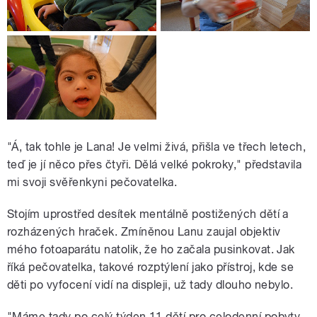
"Á, tak tohle je Lana! Je velmi živá, přišla ve třech letech,
teď je jí něco přes čtyři. Dělá velké pokroky," představila
mi svoji svěřenkyni pečovatelka.
Stojím uprostřed desítek mentálně postižených dětí a
rozházených hraček. Zmíněnou Lanu zaujal objektiv
mého fotoaparátu natolik, že ho začala pusinkovat. Jak
říká pečovatelka, takové rozptýlení jako přístroj, kde se
děti po vyfocení vidí na displeji, už tady dlouho nebylo.
"Máme tady po celý týden 11 dětí pro celodenní pobyty.