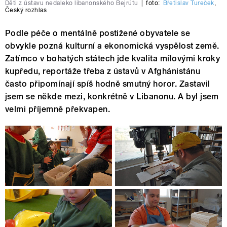
Děti z ústavu nedaleko libanonského Bejrútu
|
foto:
Břetislav Tureček
,
Český rozhlas
Podle péče o mentálně postižené obyvatele se
obvykle pozná kulturní a ekonomická vyspělost země.
Zatímco v bohatých státech jde kvalita mílovými kroky
kupředu, reportáže třeba z ústavů v Afghánistánu
často připomínají spíš hodně smutný horor. Zastavil
jsem se někde mezi, konkrétně v Libanonu. A byl jsem
velmi příjemně překvapen.