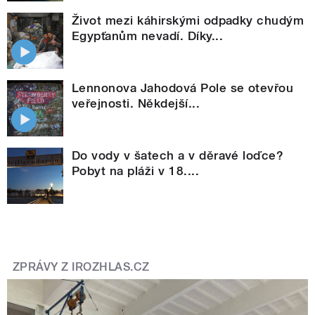
Život mezi káhirskými odpadky chudým
Egypťanům nevadí. Díky...
Lennonova Jahodová Pole se otevřou
veřejnosti. Někdejší...
Do vody v šatech a v děravé loďce?
Pobyt na pláži v 18....
ZPRÁVY Z IROZHLAS.CZ