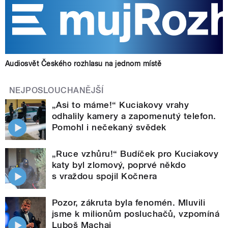
Audiosvět Českého rozhlasu na jednom místě
NEJPOSLOUCHANĚJŠÍ
„Asi to máme!“ Kuciakovy vrahy
odhalily kamery a zapomenutý telefon.
Pomohl i nečekaný svědek
„Ruce vzhůru!“ Budíček pro Kuciakovy
katy byl zlomový, poprvé někdo
s vraždou spojil Kočnera
Pozor, zákruta byla fenomén. Mluvili
jsme k milionům posluchačů, vzpomíná
Luboš Machaj