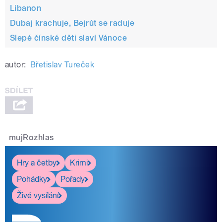
Libanon
Dubaj krachuje, Bejrút se raduje
Slepé čínské děti slaví Vánoce
autor:
Břetislav Tureček
pause
mujRozhlas
Hry a četby
Krimi
Pohádky
Pořady
Živé vysílání