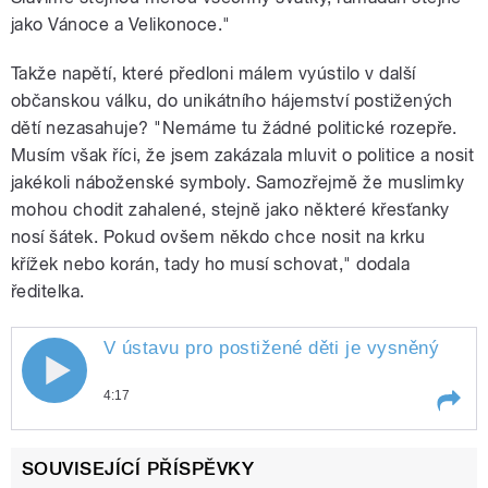
jako Vánoce a Velikonoce."
Takže napětí, které předloni málem vyústilo v další
občanskou válku, do unikátního hájemství postižených
dětí nezasahuje? "Nemáme tu žádné politické rozepře.
Musím však říci, že jsem zakázala mluvit o politice a nosit
jakékoli náboženské symboly. Samozřejmě že muslimky
mohou chodit zahalené, stejně jako některé křesťanky
nosí šátek. Pokud ovšem někdo chce nosit na krku
křížek nebo korán, tady ho musí schovat," dodala
ředitelka.
V ústavu pro postižené děti je vysněný
Liba
4:17
Play /
Libanon
V ústavu pro postižené děti je
SOUVISEJÍCÍ PŘÍSPĚVKY
vysněný