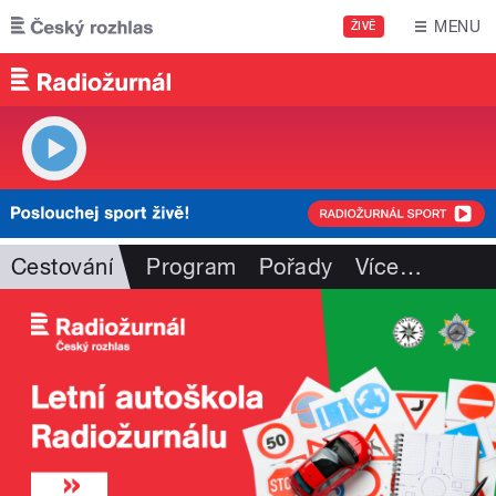
Přejít k hlavnímu obsahu
MENU
ŽIVĚ
Cestování
Program
Pořady
Více
…