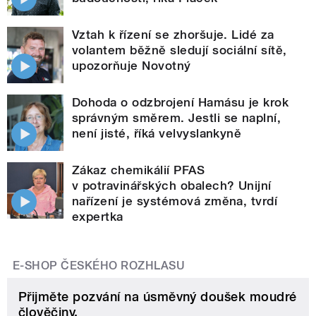
Vztah k řízení se zhoršuje. Lidé za
volantem běžně sledují sociální sítě,
upozorňuje Novotný
Dohoda o odzbrojení Hamásu je krok
správným směrem. Jestli se naplní,
není jisté, říká velvyslankyně
Zákaz chemikálií PFAS
v potravinářských obalech? Unijní
nařízení je systémová změna, tvrdí
expertka
E-SHOP ČESKÉHO ROZHLASU
Přijměte pozvání na úsměvný doušek moudré
člověčiny.