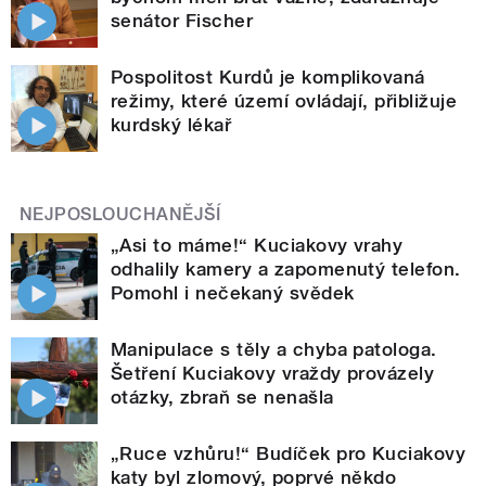
senátor Fischer
Pospolitost Kurdů je komplikovaná
režimy, které území ovládají, přibližuje
kurdský lékař
NEJPOSLOUCHANĚJŠÍ
„Asi to máme!“ Kuciakovy vrahy
odhalily kamery a zapomenutý telefon.
Pomohl i nečekaný svědek
Manipulace s těly a chyba patologa.
Šetření Kuciakovy vraždy provázely
otázky, zbraň se nenašla
„Ruce vzhůru!“ Budíček pro Kuciakovy
katy byl zlomový, poprvé někdo