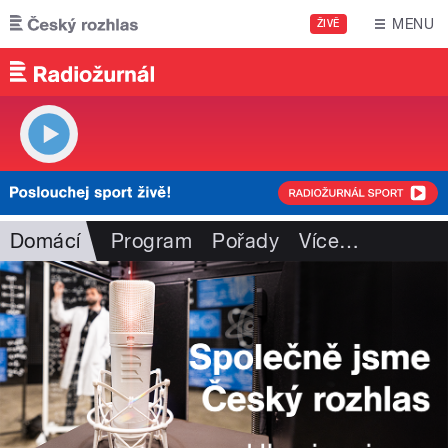
Přejít k hlavnímu obsahu
MENU
ŽIVĚ
Domácí
Program
Pořady
Více
…