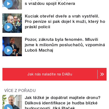
s vraždou spojil Kočnera
Kuciak otevřel dveře a vrah vystřelil.
Pro peníze si pak dojel k muži, který ho
práskl policii
Pozor, zákruta byla fenomén. Mluvili
jsme k milionům posluchačů, vzpomíná
Luboš Machaj
Jak nás naladíte na DABu
VÍCE Z POŘADU
Jak těžké je dopátrat majitele dronu?
Dálková identifikace je hudba blízké
budoucnosti, říká Plaček