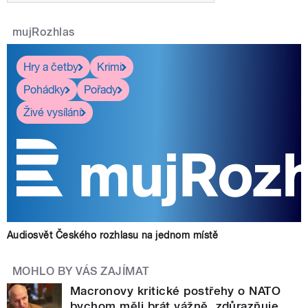
mujRozhlas
Hry a četby
Krimi
Pohádky
Pořady
Živé vysílání
Audiosvět Českého rozhlasu na jednom místě
MOHLO BY VÁS ZAJÍMAT
Macronovy kritické postřehy o NATO
bychom měli brát vážně, zdůrazňuje