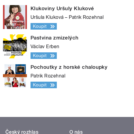
Klukoviny Uršuly Klukové
Uršula Kluková – Patrik Rozehnal
Koupit
Pastvina zmizelých
Václav Erben
Koupit
Pochoutky z horské chaloupky
Patrik Rozehnal
Koupit
Český rozhlas
O nás