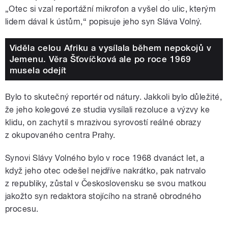
„Otec si vzal reportážní mikrofon a vyšel do ulic, kterým
lidem dával k ústům,“ popisuje jeho syn Sláva Volný.
Viděla celou Afriku a vysílala během nepokojů v
Jemenu. Věra Šťovíčková ale po roce 1969
musela odejít
Bylo to skutečný reportér od nátury. Jakkoli bylo důležité,
že jeho kolegové ze studia vysílali rezoluce a výzvy ke
klidu, on zachytil s mrazivou syrovostí reálné obrazy
z okupovaného centra Prahy.
Synovi Slávy Volného bylo v roce 1968 dvanáct let, a
když jeho otec odešel nejdříve nakrátko, pak natrvalo
z republiky, zůstal v Československu se svou matkou
jakožto syn redaktora stojícího na straně obrodného
procesu.