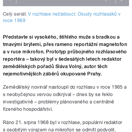
Celý seriál:
V rozhlase nežádoucí: Osudy rozhlasáků v
roce 1969
Představte si vysokého, štíhlého muže s bradkou a
tmavými brýlemi, přes rameno reportážní magnetofon
a v ruce mikrofon. Prototyp průbojného rozhlasového
reportéra – takový byl v šedesátých letech redaktor
zemědělských pořadů Sláva Volný, autor těch
nejemotivnějších záběrů okupované Prahy.
Zemědělský novinář nastoupil do rozhlasu v roce 1965 a
s neobyčejnou vervou odkrýval – dnes by se řeklo
investigativně – problémy plánovaného a centrálně
řízeného hospodářství.
Ráno 21. srpna 1968 byl v rozhlase, populární redaktor
s osobitým výrazem na mikrofon se odmítl podvolit.