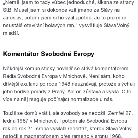
„Neměl jsem to tady vůbec jednoduché, šikana ze strany
StB. Musel jsem si dokonce vzít jméno ze Slávy na
Jaroslav, potom jsem si ho vzal zpětně. Je to pro mne
neustálé otevírání bolavých ran,“ vysvětluje Sláva Volný
mladší.
Komentátor Svobodné Evropy
Někdejší komunistický novinář se stává komentátorem
Rádia Svobodná Evropa v Mnichově. Není sám, koho
dřívější exulanti po roce 1948 neuznávají, protože slýchali
jeho horlivé pořady z Prahy. Ale on zůstává a vysílá. O to
více na něj reaguje počínající normalizace u nás.
Toužil se domů vrátit, ale svobody se nedožil. Zemřel 27.
ledna 1987 v Mnichově. I potom ale Svobodná Evropa
rok co rok 21. srpna vysílala reportáž, kterou Sláva Volný
natočil s magnetofonem přes rameno v srpnu 1968.