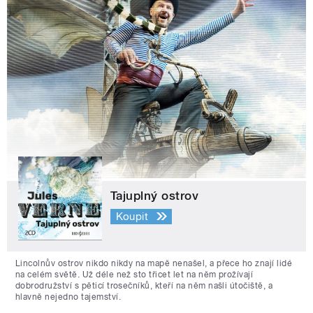
Tajuplný ostrov
Koupit
Lincolnův ostrov nikdo nikdy na mapě nenašel, a přece ho znají lidé
na celém světě. Už déle než sto třicet let na něm prožívají
dobrodružství s pěticí trosečníků, kteří na něm našli útočiště, a
hlavně nejedno tajemství.