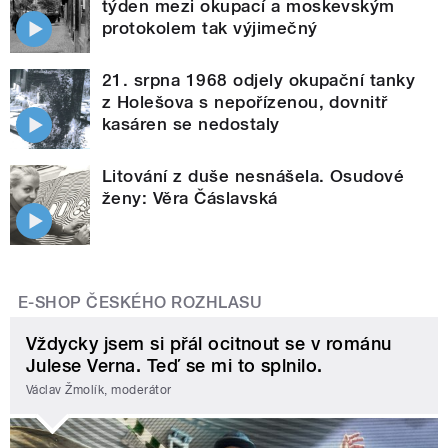
týden mezi okupací a moskevským
protokolem tak výjimečný
21. srpna 1968 odjely okupační tanky
z Holešova s nepořízenou, dovnitř
kasáren se nedostaly
Litování z duše nesnášela. Osudové
ženy: Věra Čáslavská
E-SHOP ČESKÉHO ROZHLASU
Vždycky jsem si přál ocitnout se v románu
Julese Verna. Teď se mi to splnilo.
Václav Žmolík, moderátor