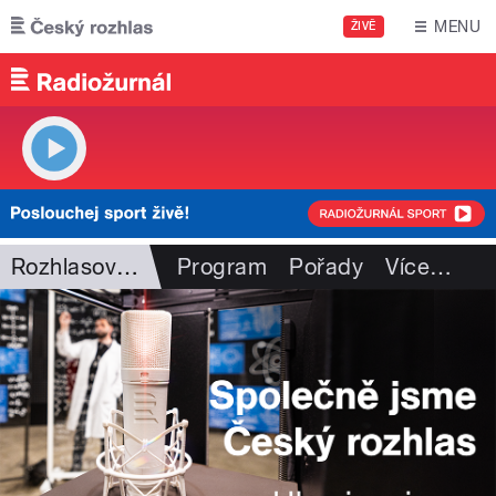
Přejít k hlavnímu obsahu
MENU
ŽIVĚ
Rozhlasová historie
Program
Pořady
Více
…