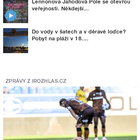
Lennonova Jahodová Pole se otevřou
veřejnosti. Někdejší...
Do vody v šatech a v děravé loďce?
Pobyt na pláži v 18....
ZPRÁVY Z IROZHLAS.CZ