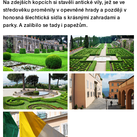
Na zdejších kopcích si stavěli antické vily, jež se ve
středověku proměnily v opevněné hrady a později v
honosná šlechtická sídla s krásnými zahradami a
parky. A zalíbilo se tady i papežům.