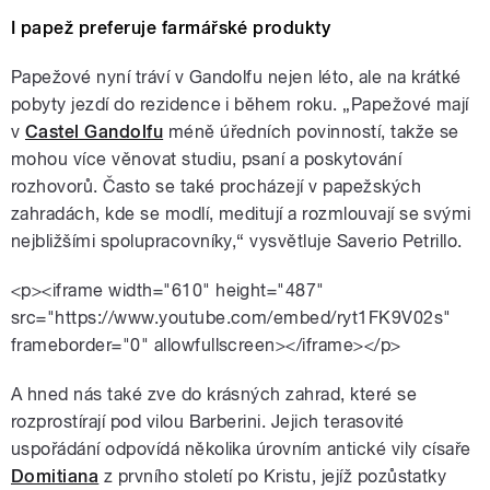
I papež preferuje farmářské produkty
Papežové nyní tráví v Gandolfu nejen léto, ale na krátké
pobyty jezdí do rezidence i během roku. „Papežové mají
v
Castel Gandolfu
méně úředních povinností, takže se
mohou více věnovat studiu, psaní a poskytování
rozhovorů. Často se také procházejí v papežských
zahradách, kde se modlí, meditují a rozmlouvají se svými
nejbližšími spolupracovníky,“ vysvětluje Saverio Petrillo.
<p><iframe width="610" height="487"
src="https://www.youtube.com/embed/ryt1FK9V02s"
frameborder="0" allowfullscreen></iframe></p>
A hned nás také zve do krásných zahrad, které se
rozprostírají pod vilou Barberini. Jejich terasovité
uspořádání odpovídá několika úrovním antické vily císaře
Domitiana
z prvního století po Kristu, jejíž pozůstatky