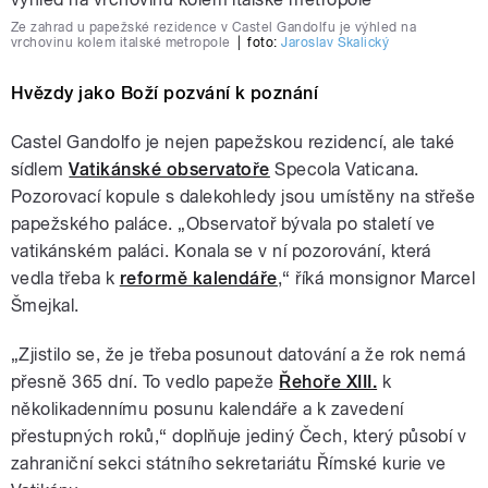
Ze zahrad u papežské rezidence v Castel Gandolfu je výhled na
vrchovinu kolem italské metropole
|
foto:
Jaroslav Skalický
Hvězdy jako Boží pozvání k poznání
Castel Gandolfo je nejen papežskou rezidencí, ale také
sídlem
Vatikánské observatoře
Specola Vaticana.
Pozorovací kopule s dalekohledy jsou umístěny na střeše
papežského paláce. „Observatoř bývala po staletí ve
vatikánském paláci. Konala se v ní pozorování, která
vedla třeba k
reformě kalendáře
,“ říká monsignor Marcel
Šmejkal.
„Zjistilo se, že je třeba posunout datování a že rok nemá
přesně 365 dní. To vedlo papeže
Řehoře XIII.
k
několikadennímu posunu kalendáře a k zavedení
přestupných roků,“ doplňuje jediný Čech, který působí v
zahraniční sekci státního sekretariátu Římské kurie ve