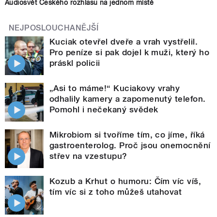
Audiosvět Českého rozhlasu na jednom místě
NEJPOSLOUCHANĚJŠÍ
Kuciak otevřel dveře a vrah vystřelil.
Pro peníze si pak dojel k muži, který ho
práskl policii
„Asi to máme!“ Kuciakovy vrahy
odhalily kamery a zapomenutý telefon.
Pomohl i nečekaný svědek
Mikrobiom si tvoříme tím, co jíme, říká
gastroenterolog. Proč jsou onemocnění
střev na vzestupu?
Kozub a Krhut o humoru: Čím víc víš,
tím víc si z toho můžeš utahovat