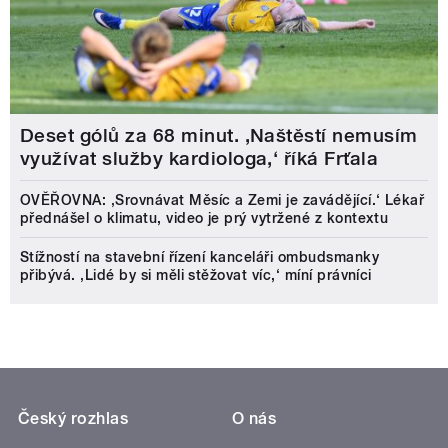
Deset gólů za 68 minut. ,Naštěstí nemusím
využívat služby kardiologa,‘ říká Frťala
OVĚŘOVNA: ‚Srovnávat Měsíc a Zemi je zavádějící.‘ Lékař
přednášel o klimatu, video je prý vytržené z kontextu
Stížností na stavební řízení kanceláři ombudsmanky
přibývá. ‚Lidé by si měli stěžovat víc,‘ míní právníci
Český rozhlas
O nás