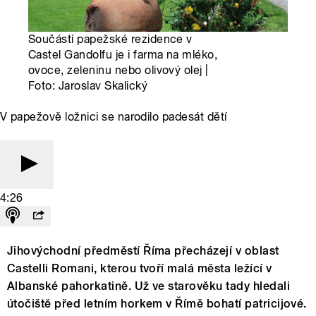
Součástí papežské rezidence v
Castel Gandolfu je i farma na mléko,
ovoce, zeleninu nebo olivový olej |
Foto: Jaroslav Skalický
V papežově ložnici se narodilo padesát dětí
4:26
Jihovýchodní předměstí Říma přecházejí v oblast
Castelli Romani, kterou tvoří malá města ležící v
Albanské pahorkatině. Už ve starověku tady hledali
útočiště před letním horkem v Římě bohatí patricijové.