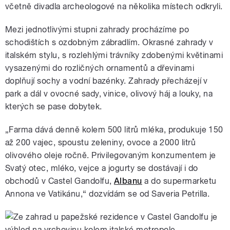
včetně divadla archeologové na několika místech odkryli.
Mezi jednotlivými stupni zahrady procházíme po
schodištích s ozdobným zábradlím. Okrasné zahrady v
italském stylu, s rozlehlými trávníky zdobenými květinami
vysazenými do rozličných ornamentů a dřevinami
doplňují sochy a vodní bazénky. Zahrady přecházejí v
park a dál v ovocné sady, vinice, olivový háj a louky, na
kterých se pase dobytek.
„Farma dává denně kolem 500 litrů mléka, produkuje 150
až 200 vajec, spoustu zeleniny, ovoce a 2000 litrů
olivového oleje ročně. Privilegovaným konzumentem je
Svatý otec, mléko, vejce a jogurty se dostávají i do
obchodů v Castel Gandolfu,
Albanu
a do supermarketu
Annona ve Vatikánu,“ dozvídám se od Saveria Petrilla.