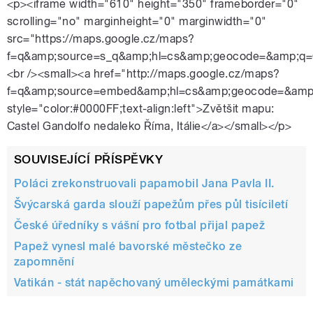
<p><iframe width="610" height="350" frameborder="0"
Vatikánské
scrolling="no" marginheight="0" marginwidth="0"
src="https://maps.google.cz/maps?
f=q&amp;source=s_q&amp;hl=cs&amp;geocode=&amp;q=C
<br /><small><a href="http://maps.google.cz/maps?
f=q&amp;source=embed&amp;hl=cs&amp;geocode=&amp;q
style="color:#0000FF;text-align:left">Zvětšit mapu:
Castel Gandolfo nedaleko Říma, Itálie</a></small></p>
pause
SOUVISEJÍCÍ PŘÍSPĚVKY
Poláci zrekonstruovali papamobil Jana Pavla II.
Švýcarská garda slouží papežům přes půl tisíciletí
České úředníky s vášní pro fotbal přijal papež
Papež vynesl malé bavorské městečko ze
zapomnění
Vatikán - stát napěchovaný uměleckými památkami