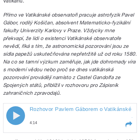
Vatikánu.
Přímo ve Vatikánské observatoři pracuje astrofyzik Pavel
Gábor, rodilý Košičan, absolvent Matematicko-fyzikální
fakulty Univerzity Karlovy v Praze. Vždycky mne
překvapí, že lidi o existenci Vatikánské observatoře
nevědí, říká s tím, že astronomická pozorování jsou ze
sídla papežů uskutečňována nepřetržitě už od roku 1580.
Na co se tamní výzkum zaměřuje, jak jde dohromady víra
s moderní vědou nebo proč se dnes vatikánská
pozorování provádějí namísto z Castel Gandolfa ze
Spojených států, přiblížil v rozhovoru pro Zápisník
zahraničních zpravodajů.
Rozhovor Pavlem Gáborem o Vatikánské
ob
4:14
Play /
observatoři
Rozhovor Pavlem Gáborem o