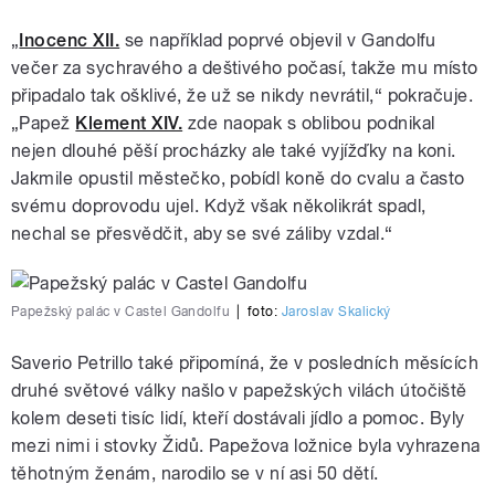
„
Inocenc XII.
se například poprvé objevil v Gandolfu
večer za sychravého a deštivého počasí, takže mu místo
připadalo tak ošklivé, že už se nikdy nevrátil,“ pokračuje.
„Papež
Klement XIV.
zde naopak s oblibou podnikal
nejen dlouhé pěší procházky ale také vyjížďky na koni.
Jakmile opustil městečko, pobídl koně do cvalu a často
svému doprovodu ujel. Když však několikrát spadl,
nechal se přesvědčit, aby se své záliby vzdal.“
Papežský palác v Castel Gandolfu
|
foto:
Jaroslav Skalický
Saverio Petrillo také připomíná, že v posledních měsících
druhé světové války našlo v papežských vilách útočiště
kolem deseti tisíc lidí, kteří dostávali jídlo a pomoc. Byly
mezi nimi i stovky Židů. Papežova ložnice byla vyhrazena
těhotným ženám, narodilo se v ní asi 50 dětí.