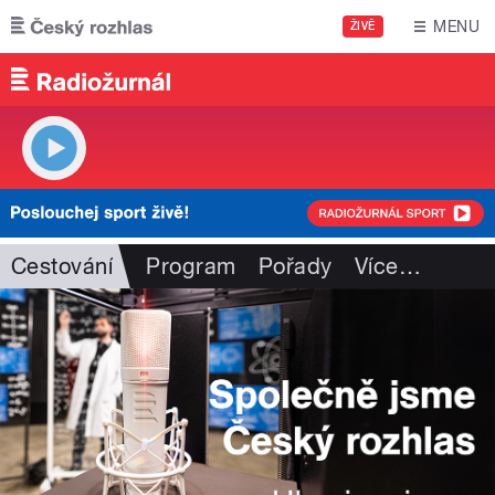
Přejít k hlavnímu obsahu
MENU
ŽIVĚ
Cestování
Program
Pořady
Více
…