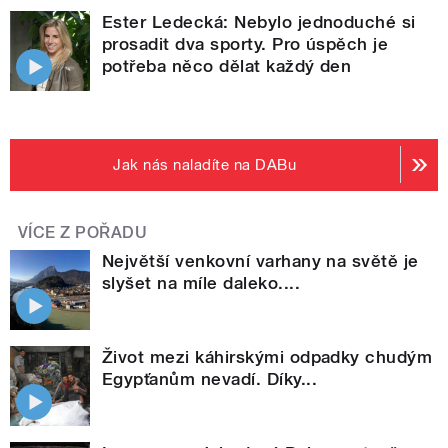
Ester Ledecká: Nebylo jednoduché si
prosadit dva sporty. Pro úspěch je
potřeba něco dělat každý den
Jak nás naladíte na DABu
VÍCE Z POŘADU
Největší venkovní varhany na světě je
slyšet na míle daleko....
Život mezi káhirskými odpadky chudým
Egypťanům nevadí. Díky...