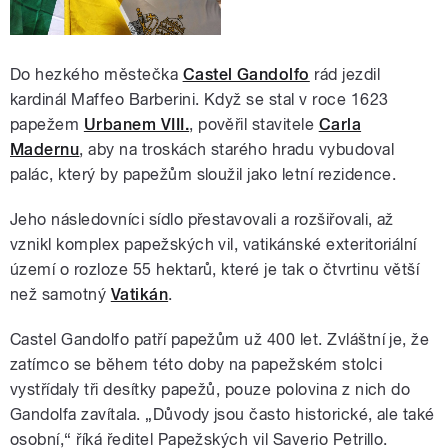
Do hezkého městečka
Castel Gandolfo
rád jezdil
kardinál Maffeo Barberini. Když se stal v roce 1623
papežem
Urbanem VIII.
, pověřil stavitele
Carla
Madernu
, aby na troskách starého hradu vybudoval
palác, který by papežům sloužil jako letní rezidence.
Jeho následovníci sídlo přestavovali a rozšiřovali, až
vznikl komplex papežských vil, vatikánské exteritoriální
území o rozloze 55 hektarů, které je tak o čtvrtinu větší
než samotný
Vatikán
.
Castel Gandolfo patří papežům už 400 let. Zvláštní je, že
zatímco se během této doby na papežském stolci
vystřídaly tři desítky papežů, pouze polovina z nich do
Gandolfa zavítala. „Důvody jsou často historické, ale také
osobní,“ říká ředitel Papežských vil Saverio Petrillo.