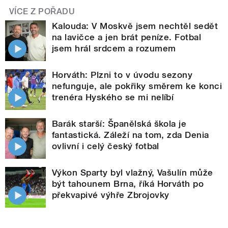
VÍCE Z POŘADU
Kalouda: V Moskvě jsem nechtěl sedět
na lavičce a jen brát peníze. Fotbal
jsem hrál srdcem a rozumem
Horváth: Plzni to v úvodu sezony
nefunguje, ale pokřiky směrem ke konci
trenéra Hyského se mi nelíbí
Barák starší: Španělská škola je
fantastická. Záleží na tom, zda Denia
ovlivní i celý český fotbal
Výkon Sparty byl vlažný, Vašulín může
být tahounem Brna, říká Horváth po
překvapivé výhře Zbrojovky