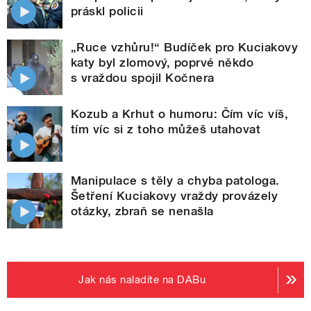
práskl policii
„Ruce vzhůru!“ Budíček pro Kuciakovy
katy byl zlomový, poprvé někdo
s vraždou spojil Kočnera
Kozub a Krhut o humoru: Čím víc víš,
tím víc si z toho můžeš utahovat
Manipulace s těly a chyba patologa.
Šetření Kuciakovy vraždy provázely
otázky, zbraň se nenašla
Jak nás naladíte na DABu