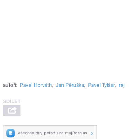
autoři:
Pavel Horváth
,
Jan Pěruška
,
Pavel Tylšar
,
rej
Všechny díly pořadu na mujRozhlas