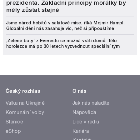
prezidenta. Základní principy morálky by
měly zůstat stejné
Jsme národ hobitů v salátové míse, říká Mojmír Hampl.
Globální dění nás zasahuje víc, než si připouštíme
‚Zelené boty‘ z Everestu se možná vrátí domů. Tělo
horolezce má po 30 letech vyzvednout speciální tým
Český rozhlas
O nás
Válka na Ukrajině
Jak nás naladíte
Komunální volby
Nápověda
Stanice
Lidé v rádiu
eShop
Kariéra