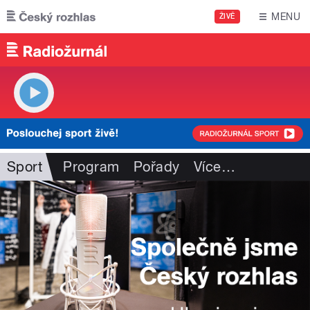
Přejít k hlavnímu obsahu
MENU
ŽIVĚ
Sport
Program
Pořady
Více
…