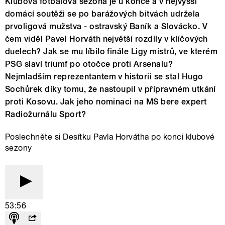
Klubová fotbalová sezona je u konce a v nejvyšší
domácí soutěži se po barážových bitvách udržela
prvoligová mužstva - ostravský Baník a Slovácko. V
čem viděl Pavel Horváth největší rozdíly v klíčových
duelech? Jak se mu líbilo finále Ligy mistrů, ve kterém
PSG slaví triumf po otočce proti Arsenalu?
Nejmladším reprezentantem v historii se stal Hugo
Sochůrek díky tomu, že nastoupil v přípravném utkání
proti Kosovu. Jak jeho nominaci na MS bere expert
Radiožurnálu Sport?
Poslechněte si Desítku Pavla Horvátha po konci klubové
sezony
53:56