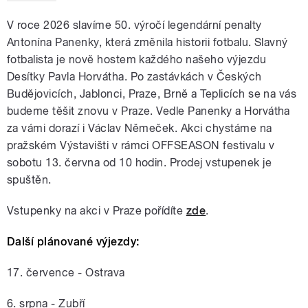
V roce 2026 slavíme 50. výročí legendární penalty
Antonína Panenky, která změnila historii fotbalu. Slavný
fotbalista je nově hostem každého našeho výjezdu
Desítky Pavla Horvátha. Po zastávkách v Českých
Budějovicích, Jablonci, Praze, Brně a Teplicích se na vás
budeme těšit znovu v Praze. Vedle Panenky a Horvátha
za vámi dorazí i Václav Němeček. Akci chystáme na
pražském Výstavišti v rámci OFFSEASON festivalu v
sobotu 13. června od 10 hodin. Prodej vstupenek je
spuštěn.
Vstupenky na akci v Praze pořídíte
zde
.
Další plánované výjezdy:
17. července - Ostrava
6. srpna - Zubří