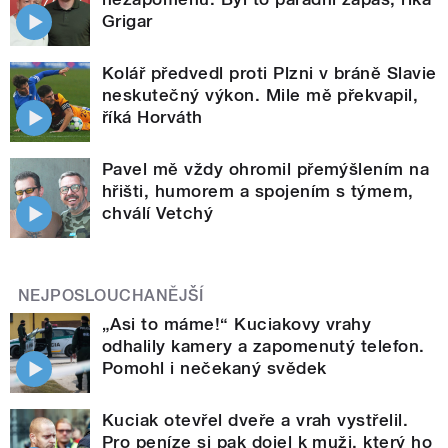
Grigar
Kolář předvedl proti Plzni v bráně Slavie
neskutečný výkon. Mile mě překvapil,
říká Horváth
Pavel mě vždy ohromil přemýšlením na
hřišti, humorem a spojením s týmem,
chválí Vetchý
NEJPOSLOUCHANĚJŠÍ
„Asi to máme!“ Kuciakovy vrahy
odhalily kamery a zapomenutý telefon.
Pomohl i nečekaný svědek
Kuciak otevřel dveře a vrah vystřelil.
Pro peníze si pak dojel k muži, který ho