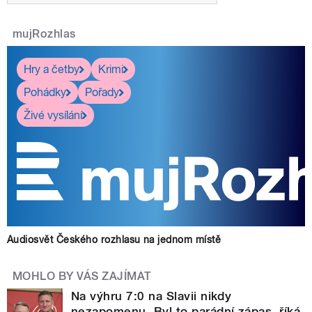
mujRozhlas
Hry a četby
Krimi
Pohádky
Pořady
Živé vysílání
Audiosvět Českého rozhlasu na jednom místě
MOHLO BY VÁS ZAJÍMAT
Na výhru 7:0 na Slavii nikdy
nezapomenu. Byl to parádní zápas, říká