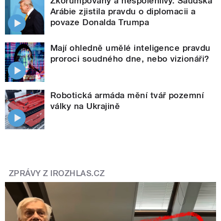
Zkorumpovaný a nespolehlivý. Saúdská
Arábie zjistila pravdu o diplomacii a
povaze Donalda Trumpa
Mají ohledně umělé inteligence pravdu
proroci soudného dne, nebo vizionáři?
Robotická armáda mění tvář pozemní
války na Ukrajině
ZPRÁVY Z IROZHLAS.CZ