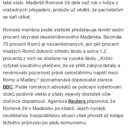
také stalo. Maďarští Romové žili déle než rok v hrůze z
vražedných přepadení, protože už věděli, že pachatelům
se daří utíkat.
Romská menšina podle statistik představuje téměř sedm
procent obyvatel desetimilionového Maďarska. Bezmála
70 procent Romů je nezaměstnaných, jen pět procent
mladých Romů dokončí střední školu a sotva 1,2
procenta z nich se dostane na vysoké školy. „Kritici
vytýkali soudnímu přelíčení, že se příliš zabývá detaily a
nevěnovalo pozornost právě celostátnímu napětí mezi
Romy a Maďary,“ poznamenává dopisovatel stanice
BBC
. Podle romských advokátů se policejní vyšetřování
útoků podivně vleklo a úřady nejevily dostatek vůle
zločince dopadnout. Agentura
Reuters
připomíná, že
Romové žili v Maďarsku po staletí. Jejich nynější
neutěšenou hospodářskou situaci však přivodil až kolaps
těžkého průmyslu po pádu komunismu.