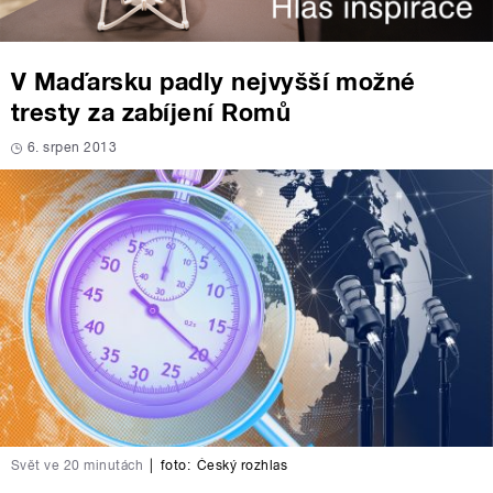
V Maďarsku padly nejvyšší možné
tresty za zabíjení Romů
6. srpen 2013
Svět ve 20 minutách
|
foto:
Český rozhlas