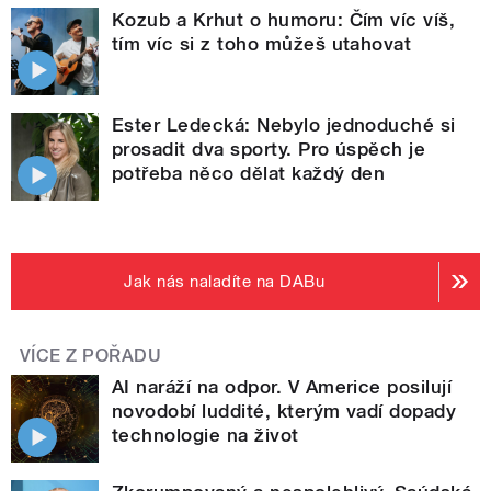
Kozub a Krhut o humoru: Čím víc víš,
tím víc si z toho můžeš utahovat
Ester Ledecká: Nebylo jednoduché si
prosadit dva sporty. Pro úspěch je
potřeba něco dělat každý den
Jak nás naladíte na DABu
VÍCE Z POŘADU
AI naráží na odpor. V Americe posilují
novodobí luddité, kterým vadí dopady
technologie na život