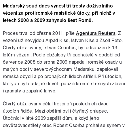
Maďarský soud dnes vynesl tři tresty doživotního
vězení za protiromské rasistické útoky, při nichž v
letech 2008 a 2009 zahynulo šest Romů.
Proces trval od března 2011, píše
Agentura Reuters
. Z
vězení už nevyjdou Arpad Kiss, Istvan Kiss a Zsolt Peto.
Čtvrtý obžalovaný, Istvan Csontos, byl odsouzen k 13
letům vězení. Podle obžaloby tři pachatelé v období od
července 2008 do srpna 2009 napadali romské osady u
malých obcí v severovýchodním Maďarsku, zapalovali
romská obydlí a po prchajících lidech stříleli. Při útocích,
kterých bylo údajně devět, použili kromě střelných zbraní
i granáty a zápalné lahve.
Čtvrtý obžalovaný dělal trojici při posledních dvou
útocích řidiče. Mezi oběťmi byl i čtyřletý chlapec.
Útočníci v létě 2009 zapálili dům, a když jeho
devětadvacetiletý otec Robert Csorba prchal se synem v