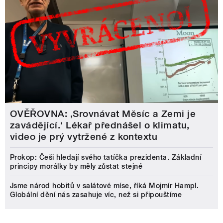
OVĚŘOVNA: ‚Srovnávat Měsíc a Zemi je
zavádějící.‘ Lékař přednášel o klimatu,
video je prý vytržené z kontextu
Prokop: Češi hledají svého tatíčka prezidenta. Základní
principy morálky by měly zůstat stejné
Jsme národ hobitů v salátové míse, říká Mojmír Hampl.
Globální dění nás zasahuje víc, než si připouštíme