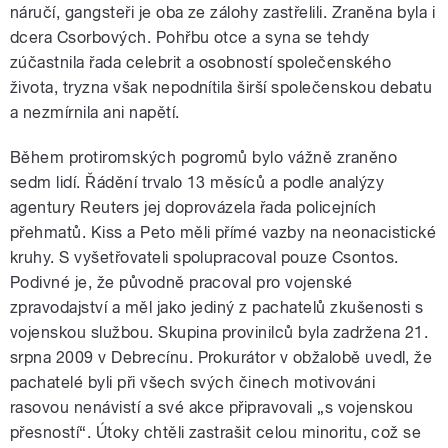
náručí, gangsteři je oba ze zálohy zastřelili. Zraněna byla i
dcera Csorbových. Pohřbu otce a syna se tehdy
zúčastnila řada celebrit a osobností společenského
života, tryzna však nepodnítila širší společenskou debatu
a nezmírnila ani napětí.
Během protiromských pogromů bylo vážně zraněno
sedm lidí. Řádění trvalo 13 měsíců a podle analýzy
agentury Reuters jej doprovázela řada policejních
přehmatů. Kiss a Peto měli přímé vazby na neonacistické
kruhy. S vyšetřovateli spolupracoval pouze Csontos.
Podivné je, že původně pracoval pro vojenské
zpravodajství a měl jako jediný z pachatelů zkušenosti s
vojenskou službou. Skupina provinilců byla zadržena 21.
srpna 2009 v Debrecínu. Prokurátor v obžalobě uvedl, že
pachatelé byli při všech svých činech motivováni
rasovou nenávistí a své akce připravovali „s vojenskou
přesností“. Útoky chtěli zastrašit celou minoritu, což se