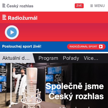
Přejít k hlavnímu obsahu
MENU
ŽIVĚ
Aktuální dění
Program
Pořady
Více
…