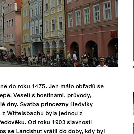
tně do roku 1475. Jen málo obřadů se
lepě. Veselí s hostinami, průvody,
celé dny. Svatba princezny Hedviky
 z Wittelsbachu byla jednou z
tředověku. Od roku 1903 slavnosti
etos se Landshut vrátil do doby, kdy byl