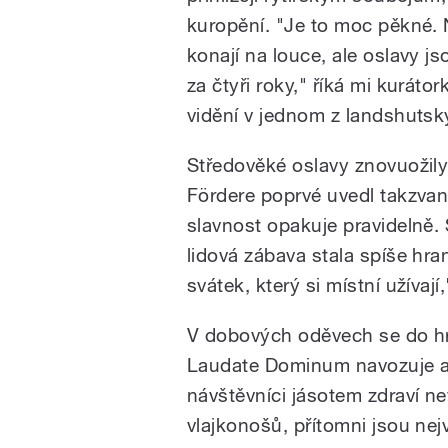
kuropění. "Je to moc pěkné. N
konají na louce, ale oslavy j
za čtyři roky," říká mi kurátor
vidění v jednom z landshutsk
Středověké oslavy znovuožily
Fördere poprvé uvedl takzva
slavnost opakuje pravidelně
lidová zábava stala spíše hr
svátek, který si místní užívaj
V dobových oděvech se do hr
Laudate Dominum navozuje at
návštěvníci jásotem zdraví n
vlajkonošů, přítomni jsou ne