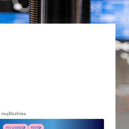
mujRozhlas
Hry a četby
Krimi