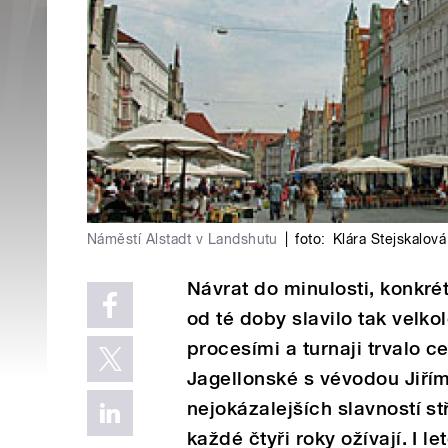
Náměstí Alstadt v Landshutu
|
foto:
Klára Stejskalová
Návrat do minulosti, konkré
od té doby slavilo tak velko
procesími a turnaji trvalo 
Jagellonské s vévodou Jiřím
nejokázalejších slavností s
každé čtyři roky ožívají. I l