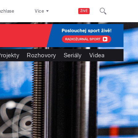
ozhlase
Více
ŽIVĚ
rojekty
Rozhovory
Seriály
Videa