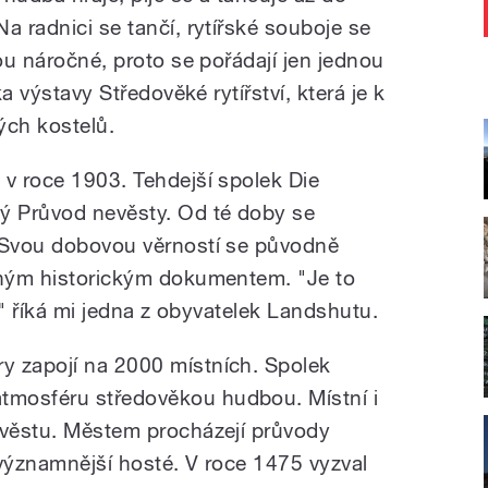
a radnici se tančí, rytířské souboje se
sou náročné, proto se pořádají jen jednou
ka výstavy Středověké rytířství, která je k
ých kostelů.
 v roce 1903. Tehdejší spolek Die
ný Průvod nevěsty. Od té doby se
. Svou dobovou věrností se původně
aným historickým dokumentem. "Je to
í," říká mi jedna z obyvatelek Landshutu.
y zapojí na 2000 místních. Spolek
mosféru středověkou hudbou. Místní i
evěstu. Městem procházejí průvody
jvýznamnější hosté. V roce 1475 vyzval