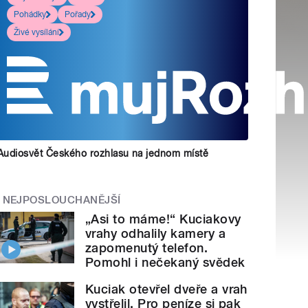
Pohádky
Pořady
Živé vysílání
Audiosvět Českého rozhlasu na jednom místě
NEJPOSLOUCHANĚJŠÍ
„Asi to máme!“ Kuciakovy
vrahy odhalily kamery a
zapomenutý telefon.
Pomohl i nečekaný svědek
Kuciak otevřel dveře a vrah
vystřelil. Pro peníze si pak