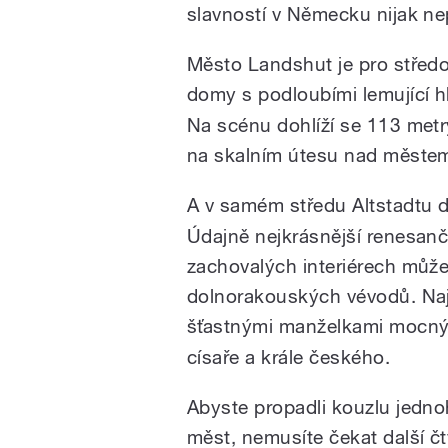
slavností v Německu nijak ne
Město Landshut je pro středo
domy s podloubími lemující hl
Na scénu dohlíží se 113 metry
na skalním útesu nad městem
A v samém středu Altstadtu d
Údajně nejkrásnější renesanč
zachovalých interiérech můž
dolnorakouských vévodů. Najd
šťastnými manželkami mocný
císaře a krále českého.
Abyste propadli kouzlu jedn
měst, nemusíte čekat další č