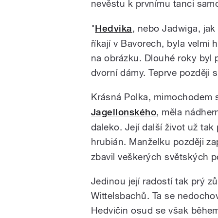
nevěstu k prvnímu tanci sa
"
Hedvika
, nebo Jadwiga, jak
říkají v Bavorech, byla velmi 
na obrázku. Dlouhé roky byl 
dvorní dámy. Teprve později s
Krásná Polka, mimochodem s
Jagellonského
, měla nádhern
daleko. Její další život už tak
hrubián. Manželku později za
zbavil veškerých světských p
Jedinou její radostí tak prý z
Wittelsbachů. Ta se nedochov
Hedvičin osud se však během 