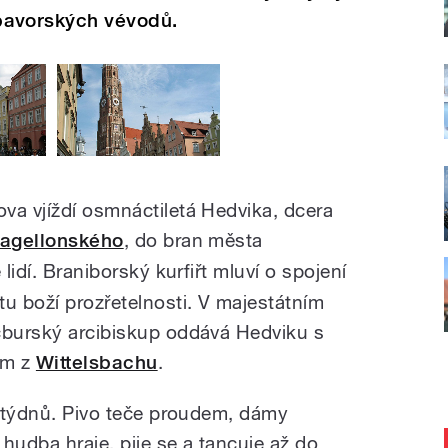
avorských vévodů.
va vjíždí osmnáctiletá Hedvika, dcera
Jagellonského
, do bran města
e lidí. Braniborský kurfiřt mluví o spojení
tu boží prozřetelnosti. V majestátním
cburský arcibiskup oddává Hedviku s
ím z
Wittelsbachu
.
ik týdnů. Pivo teče proudem, dámy
 hudba hraje, pije se a tancuje až do