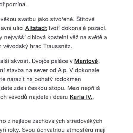
připomíná.
věkou svatbu jako stvořené. Štítové
avní ulici
Altstadt
tvoří dokonalé pozadí.
 nejvyšší cihlová kostelní věž na světě a
 vévodský hrad Traussnitz.
alší skvost. Dvojče paláce v
Mantově
.
ní stavba na sever od Alp. V dokonale
ete narazit na bohatý rodokmen
ete zde i českou stopu. Mezi nepříliš
ch vévodů najdete i dceru
Karla IV.
,
oho z nejlépe zachovalých středověkých
tyři roky. Svou úchvatnou atmosféru mají