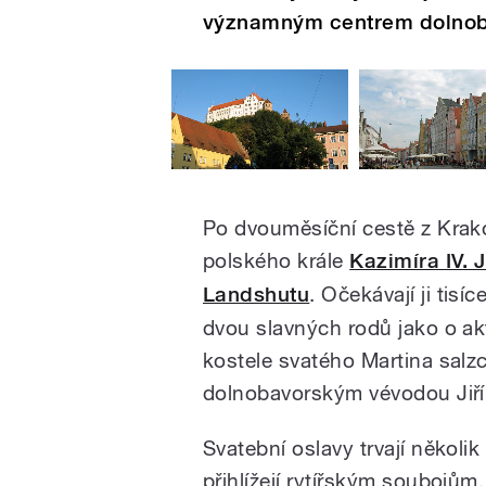
významným centrem dolnob
Po dvouměsíční cestě z Krako
polského krále
Kazimíra IV. 
Landshutu
. Očekávají ji tisíc
dvou slavných rodů jako o ak
kostele svatého Martina salz
dolnobavorským vévodou Jiř
Svatební oslavy trvají někol
přihlížejí rytířským soubojům,