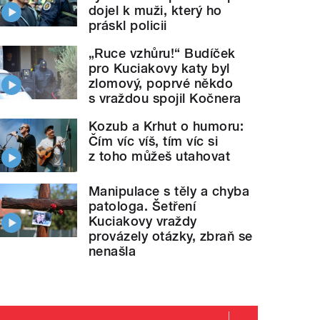
dojel k muži, který ho
práskl policii
„Ruce vzhůru!“ Budíček
pro Kuciakovy katy byl
zlomový, poprvé někdo
s vraždou spojil Kočnera
Kozub a Krhut o humoru:
Čím víc víš, tím víc si
z toho můžeš utahovat
Manipulace s těly a chyba
patologa. Šetření
Kuciakovy vraždy
provázely otázky, zbraň se
nenašla