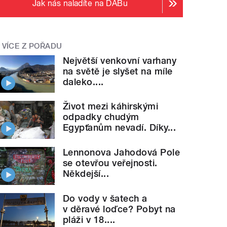
Jak nás naladíte na DABu
VÍCE Z POŘADU
Největší venkovní varhany
na světě je slyšet na míle
daleko....
Život mezi káhirskými
odpadky chudým
Egypťanům nevadí. Díky...
Lennonova Jahodová Pole
se otevřou veřejnosti.
Někdejší...
Do vody v šatech a
v děravé loďce? Pobyt na
pláži v 18....