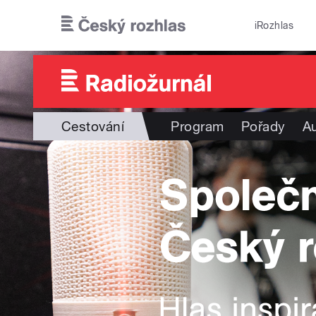
Přejít k hlavnímu obsahu
iRozhlas
Cestování
Program
Pořady
Au