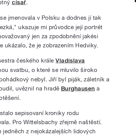
motný
císař
.
 se jmenovala v Polsku a dodnes jí tak
hezká," ukazuje mi průvodce její portrét
považovaný jen za zpodobnění jakési
e ukázalo, že je zobrazením Hedviky.
estra českého krále
Vladislava
ou svatbu, o které se mluvilo široko
 pohádkový nebyl. Jiří byl piják, záletník a
pudil, uvěznil na hradě
Burghausen
a
otěšení.
ůstalo sepisovaní kroniky rodu
ala. Pro Wittelsbachy zřejmě naštěstí.
jedněch z nejokázalejších lidových