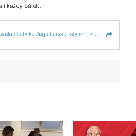
nají každý pátek.
V Landshutu se
ávala Hedvika
Jagellonská
" style="">
vdávala Hedvika
Jagellonská