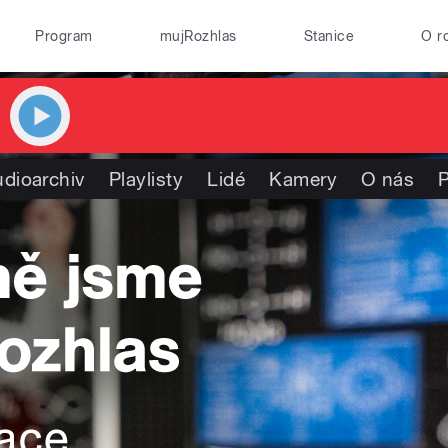
Program
mujRozhlas
Stanice
O r
dioarchiv
Playlisty
Lidé
Kamery
O nás
P