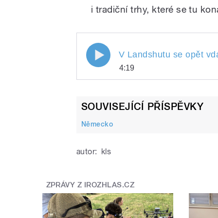
i tradiční trhy, které se tu ko
V Landshutu se opět vd
4:19
V Landshutu se opět 
Play
SOUVISEJÍCÍ PŘÍSPĚVKY
Německo
autor:
kls
ZPRÁVY Z IROZHLAS.CZ
/