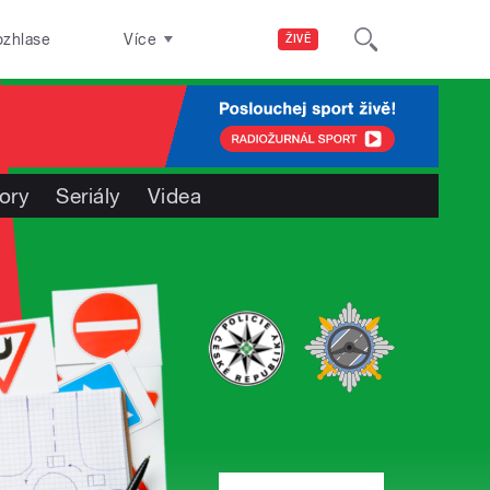
ozhlase
Více
ŽIVĚ
ory
Seriály
Videa