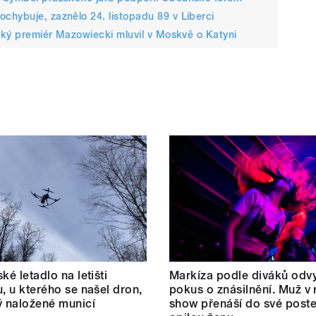
chybuje, zaznělo 24. listopadu 89 v Liberci
ický premiér Mazowiecki mluvil v Moskvě o Katyni
ké letadlo na letišti
Markíza podle diváků odvy
u, u kterého se našel dron,
pokus o znásilnění. Muž v r
ý naložené municí
show přenáší do své poste