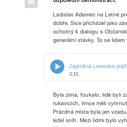
odpolední demonstraci.
Ladislav Adamec na Letné pro
dobře. Sice přicházel jako zá
ochotný k dialogu s Občansk
generální stávky. To se lidem 
Zaplněná Letenská pláň 
2:15
Zaplněná Letenská pl
Play
listopadu 1989 Ladis
Byla zima, foukalo, lidé byli
odmítl generální
rukavicích, límce měli vyhrnut
Prázdná místa byla jen vzad
ležel sníh. Mezi lidmi bylo v