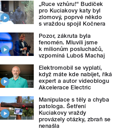
„Ruce vzhůru!“ Budíček
pro Kuciakovy katy byl
zlomový, poprvé někdo
s vraždou spojil Kočnera
Pozor, zákruta byla
fenomén. Mluvili jsme
k milionům posluchačů,
vzpomíná Luboš Machaj
Elektromobil se vyplatí,
Zaplněná Letensk
ý odmítl generální
stávku
" style="">
když máte kde nabíjet, říká
expert a autor videoblogu
Akcelerace Electric
Manipulace s těly a chyba
patologa. Šetření
Kuciakovy vraždy
provázely otázky, zbraň se
nenašla