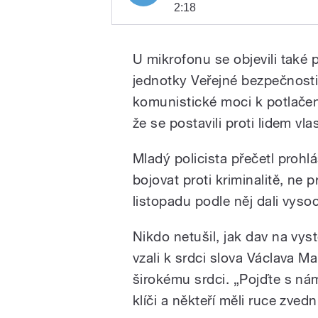
2:18
Příslušníci Veřejné be
Play
za 17. listopad. Zapl
U mikrofonu se objevili také 
1989
jednotky Veřejné bezpečnosti.
komunistické moci k potlač
že se postavili proti lidem vla
Mladý policista přečetl prohláš
bojovat proti kriminalitě, ne
/
listopadu podle něj dali vysocí
Nikdo netušil, jak dav na vyst
vzali k srdci slova Václava M
širokému srdci. „Pojďte s nám
klíči a někteří měli ruce zve