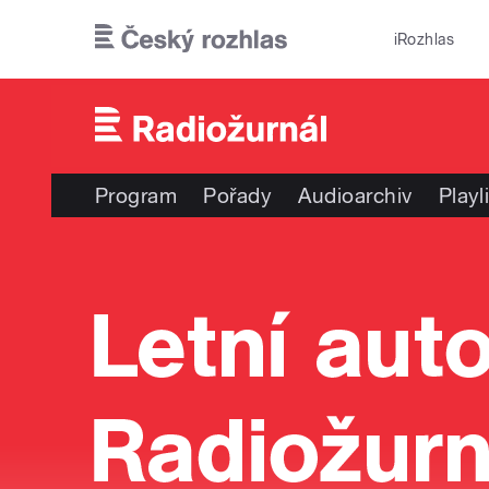
Přejít k hlavnímu obsahu
iRozhlas
Program
Pořady
Audioarchiv
Playl