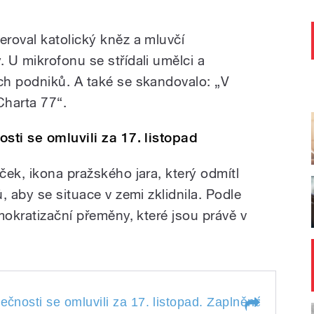
roval katolický kněz a mluvčí
 U mikrofonu se střídali umělci a
ch podniků. A také se skandovalo: „V
 Charta 77“.
sti se omluvili za 17. listopad
ek, ikona pražského jara, který odmítl
, aby se situace v zemi zklidnila. Podle
mokratizační přeměny, které jsou právě v
ečnosti se omluvili za 17. listopad. Zaplněná Letná j