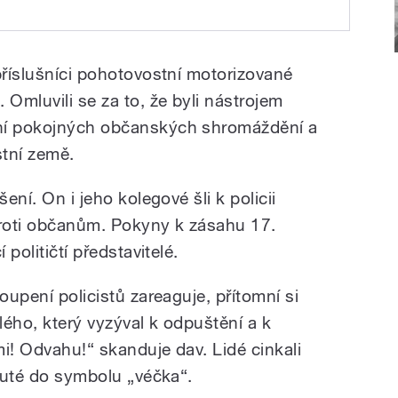
zpečnosti se omluvili
něná Letná jim v roce
odpustila
příslušníci pohotovostní motorizované
 Omluvili se za to, že byli nástrojem
ení pokojných občanských shromáždění a
stní země.
ení. On i jeho kolegové šli k policii
 proti občanům. Pokyny k zásahu 17.
 političtí představitelé.
oupení policistů zareaguje, přítomní si
alého, který vyzýval k odpuštění a k
i! Odvahu!“ skanduje dav. Lidé cinkali
dnuté do symbolu „véčka“.