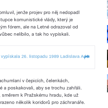
mluvil, jenže projev pro něj nedopadl
stupce komunistické vlády, který je
ým fórem, ale na Letné odrazoval od
vůbec nelíbilo, a tak ho vypískali.
vypískala 26. listopadu 1989 Ladislava Adamce, kter
áň vypískala 26.
lava Adamce, který
stávku
 zachumlaní v čepicích, čelenkách,
é a poskakovali, aby se trochu zahřáli.
u, směrem k Pražskému hradu, kde už
yhrazeno několik koridorů pro záchranáře.