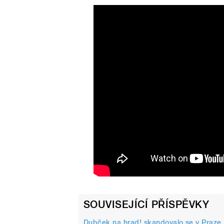
pause
SOUVISEJÍCÍ PŘÍSPĚVKY
Dubček na hrad! skandovalo se v Praze