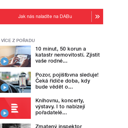
Jak nás naladíte na DABu
VÍCE Z POŘADU
10 minut, 50 korun a
katastr nemovitostí. Zjistit
vaše rodné...
Pozor, pojišťovna sleduje!
Čeká řidiče doba, kdy
bude vědět o...
Knihovnu, koncerty,
výstavy. I to nabízejí
pořadatelé...
Příslušníci Veřejn
im v roce 1989
odpustila
" style="">
Zmatený inspektor