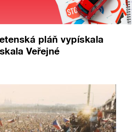
 Letenská pláň vypískala
skala Veřejné