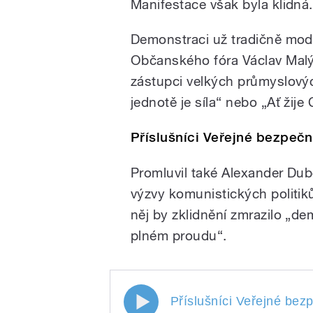
Manifestace však byla klidná.
Demonstraci už tradičně mode
/
Občanského fóra Václav Malý.
zástupci velkých průmyslový
jednotě je síla“ nebo „Ať žije
Příslušníci Veřejné bezpečno
Promluvil také Alexander Dubč
pause
výzvy komunistických politiků
něj by zklidnění zmrazilo „de
plném proudu“.
Příslušníci Veřejné bezp