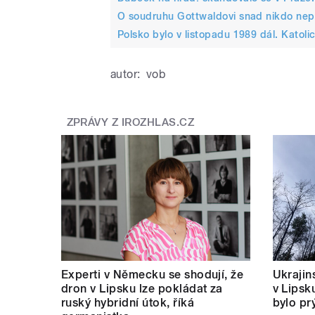
O soudruhu Gottwaldovi snad nikdo nepo
Polsko bylo v listopadu 1989 dál. Katol
autor:
vob
ZPRÁVY Z IROZHLAS.CZ
Experti v Německu se shodují, že
Ukrajins
dron v Lipsku lze pokládat za
v Lipsk
ruský hybridní útok, říká
bylo pr