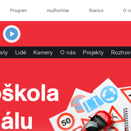
Program
mujRozhlas
Stanice
O r
isty
Lidé
Kamery
O nás
Projekty
Rozhov