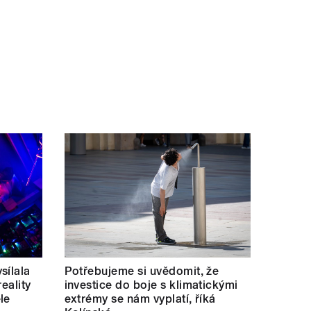
sílala
Potřebujeme si uvědomit, že
eality
investice do boje s klimatickými
le
extrémy se nám vyplatí, říká