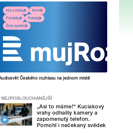
Hry a četby
Krimi
Pohádky
Pořady
Živé vysílání
Audiosvět Českého rozhlasu na jednom místě
NEJPOSLOUCHANĚJŠÍ
„Asi to máme!“ Kuciakovy
vrahy odhalily kamery a
zapomenutý telefon.
Pomohl i nečekaný svědek