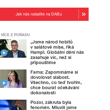
Jak nás naladíte na DABu
VÍCE Z POŘADU
„Jsme národ hobitů
v salátové míse, říká
Hampl. Globální dění nás
zasahuje víc, než si
připouštíme
Farna: Zapomínáme si
dovolovat slabost.
Všechno, co teď tvořím,
chce bourat očekávání
dokonalosti
Pozor, zákruta byla
fenomén. Mluvili jsme