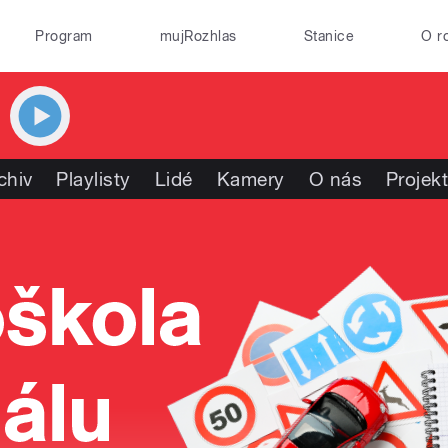
Program
mujRozhlas
Stanice
O r
chiv
Playlisty
Lidé
Kamery
O nás
Projek