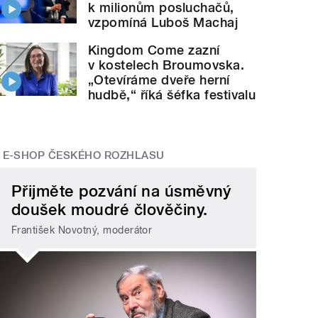
k milionům posluchačů,
vzpomíná Luboš Machaj
Kingdom Come zazní
v kostelech Broumovska.
„Otevíráme dveře herní
hudbě,“ říká šéfka festivalu
E-SHOP ČESKÉHO ROZHLASU
Přijměte pozvání na úsměvný
doušek moudré člověčiny.
František Novotný, moderátor