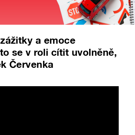
 zážitky a emoce
 se v roli cítit uvolněně,
šek Červenka