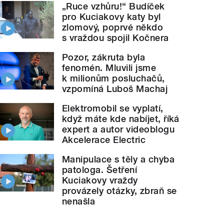
„Ruce vzhůru!“ Budíček
pro Kuciakovy katy byl
zlomový, poprvé někdo
s vraždou spojil Kočnera
Pozor, zákruta byla
fenomén. Mluvili jsme
k milionům posluchačů,
vzpomíná Luboš Machaj
Elektromobil se vyplatí,
když máte kde nabíjet, říká
expert a autor videoblogu
Akcelerace Electric
Manipulace s těly a chyba
patologa. Šetření
Kuciakovy vraždy
provázely otázky, zbraň se
nenašla