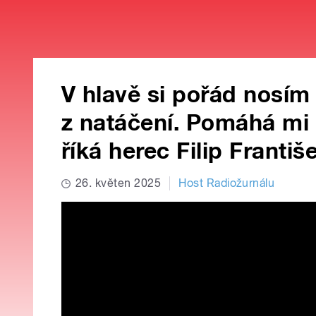
V hlavě si pořád nosím
z natáčení. Pomáhá mi to
říká herec Filip Franti
26. květen 2025
Host Radiožurnálu