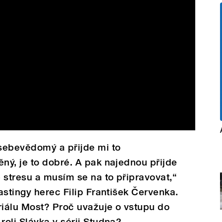
sebevědomý a přijde mi to
ný, je to dobré. A pak najednou přijde
 stresu a musím se na to připravovat,“
astingy herec Filip František Červenka.
riálu Most? Proč uvažuje o vstupu do
oli Slávka v sérii Studna?