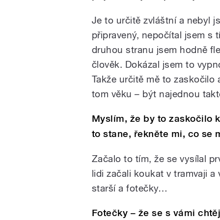
Je to určitě zvláštní a nebyl 
připravený, nepočítal jsem s 
druhou stranu jsem hodně fl
člověk. Dokázal jsem to vypn
Takže určitě mě to zaskočilo 
tom věku – být najednou tak
Myslím, že by to zaskočilo 
to stane, řekněte mi, co se 
Začalo to tím, že se vysílal 
lidi začali koukat v tramvaji
starší a fotečky…
Fotečky – že se s vámi chtěj