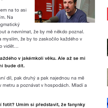
jsem na to asi
tím. Na
egmatický
out a nevnímat, že by mě někdo poznal.
a myslím, že by to zaskočilo každého v
to vidět…
každého v jakémkoli věku. Ale až se mi
mi bude dít.
první díl, pak druhý a pak najednou na mě
 a v metru a poznávat v hospodách. Mladí a
í fotit? Umím si představit, že fanynky