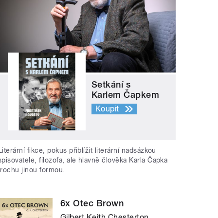
Setkání s
Karlem Čapkem
Koupit
Literární fikce, pokus přiblížit literární nadsázkou
spisovatele, filozofa, ale hlavně člověka Karla Čapka
trochu jinou formou.
6x Otec Brown
Gilbert Keith Chesterton