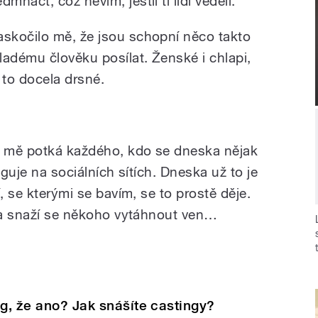
dmnáct, což nevím, jestli ti lidi věděli.
askočilo mě, že jsou schopní něco takto
ladému člověku posílat. Ženské i chlapi,
e to docela drsné.
e mě potká každého, kdo se dneska nějak
nguje na sociálních sítích. Dneska už to je
, se kterými se bavím, se to prostě děje.
u a snaží se někoho vytáhnout ven…
ng, že ano? Jak snášíte castingy?