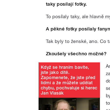
taky posílají fotky.
To posílaly taky, ale hlavně m
A pěkné fotky posílaly fany
Tak byly to ženské, ano. Co t
Zkoušely všechno možné?
A
Když se hraním bavíte,
jste jako dítě.
z
Zapomenete, že jste před
d
lidmi a že můžete udělat
chybu, pochvaluje si herec
s
Jan Vlasák
b
t