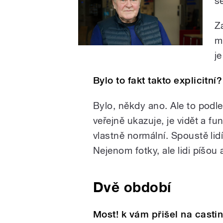
se
Z
m
j
Bylo to fakt takto explicitní?
Bylo, někdy ano. Ale to podl
veřejně ukazuje, je vidět a fu
vlastně normální. Spoustě lidí
Nejenom fotky, ale lidi píšo
Dvě období
Most! k vám přišel na casti