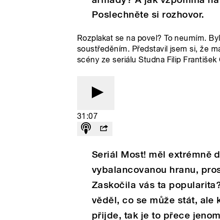
Poslechněte si rozhovor.
Rozplakat se na povel? To neumím. Byl
soustředěním. Představil jsem si, že má
scény ze seriálu Studna Filip Františe
31:07
Seriál Most! měl extrémně 
vybalancovanou hranu, prosl
Zaskočila vás ta popularita?
věděl, co se může stát, ale 
přijde, tak je to přece jeno