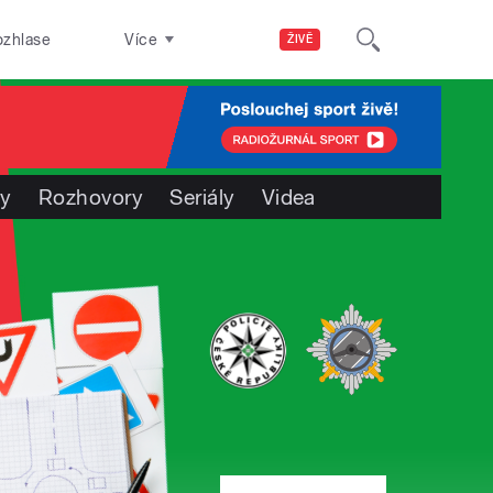
ozhlase
Více
ŽIVĚ
ty
Rozhovory
Seriály
Videa