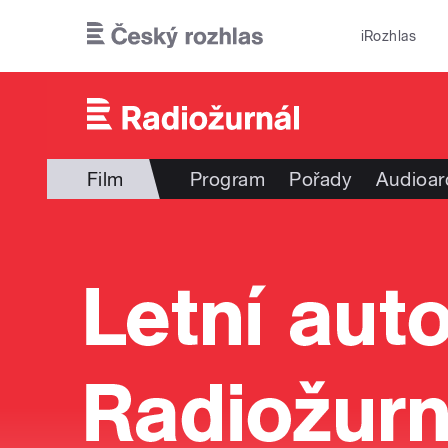
Přejít k hlavnímu obsahu
iRozhlas
Film
Program
Pořady
Audioar