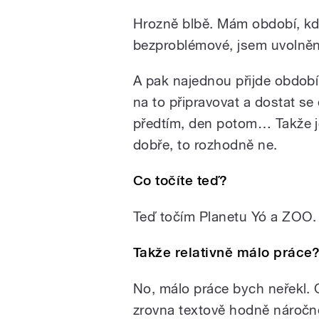
Hrozně blbě. Mám období, kdy
bezproblémové, jsem uvolněný
A pak najednou přijde období
na to připravovat a dostat se
předtím, den potom… Takže je
dobře, to rozhodně ne.
Co točíte teď?
Teď točím Planetu Yó a ZOO.
Takže relativně málo práce
No, málo práce bych neřekl. O
zrovna textově hodně náročn