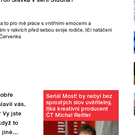
a to pro mě práce s vnitřními emocemi a
m v rakvích před sebou svoje rodiče, líčí natáčení
k Červenka
dobře
Seriál Most! by nebyl bez
sprostých slov uvěřitelný,
avil vás.
říká kreativní producent
 Vy jste
ČT Michal Reitler
když to
m jiné…