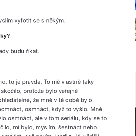
yslím vyfotit se s někým.
nky?
ady budu říkat.
no, to je pravda. To mě vlastně taky
askočilo, protože bylo veřejně
ohledatelné, že mně v té době bylo
edmnáct, osmnáct, když to vyšlo. Mně
ylo osmnáct, ale v tom seriálu, kdy se to
očilo, mi bylo, myslím, šestnáct nebo