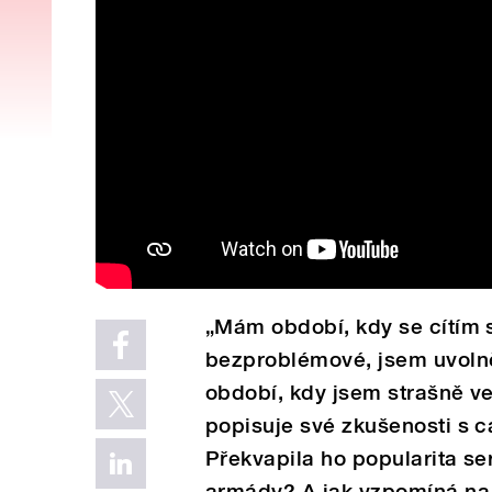
„Mám období, kdy se cítím 
bezproblémové, jsem uvolně
období, kdy jsem strašně ve
popisuje své zkušenosti s c
Překvapila ho popularita se
armády? A jak vzpomíná na r