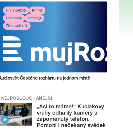
Hry a četby
Krimi
Pohádky
Pořady
Živé vysílání
Audiosvět Českého rozhlasu na jednom místě
NEJPOSLOUCHANĚJŠÍ
„Asi to máme!“ Kuciakovy
vrahy odhalily kamery a
zapomenutý telefon.
Pomohl i nečekaný svědek