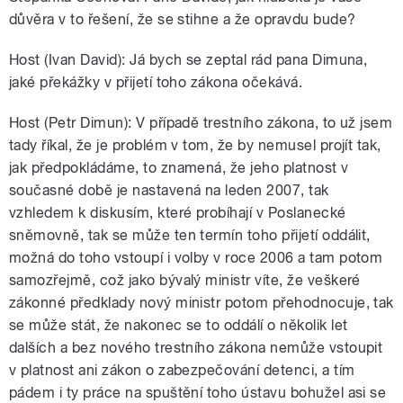
důvěra v to řešení, že se stihne a že opravdu bude?
Host (Ivan David): Já bych se zeptal rád pana Dimuna,
jaké překážky v přijetí toho zákona očekává.
Host (Petr Dimun): V případě trestního zákona, to už jsem
tady říkal, že je problém v tom, že by nemusel projít tak,
jak předpokládáme, to znamená, že jeho platnost v
současné době je nastavená na leden 2007, tak
vzhledem k diskusím, které probíhají v Poslanecké
sněmovně, tak se může ten termín toho přijetí oddálit,
možná do toho vstoupí i volby v roce 2006 a tam potom
samozřejmě, což jako bývalý ministr víte, že veškeré
zákonné předklady nový ministr potom přehodnocuje, tak
se může stát, že nakonec se to oddálí o několik let
dalších a bez nového trestního zákona nemůže vstoupit
v platnost ani zákon o zabezpečování detenci, a tím
pádem i ty práce na spuštění toho ústavu bohužel asi se