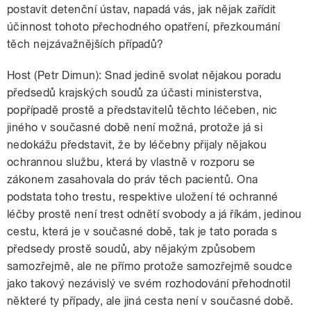
postavit detenční ústav, napadá vás, jak nějak zařídit
účinnost tohoto přechodného opatření, přezkoumání
těch nejzávažnějších případů?
Host (Petr Dimun): Snad jedině svolat nějakou poradu
předsedů krajských soudů za účasti ministerstva,
popřípadě prostě a představitelů těchto léčeben, nic
jiného v současné době není možná, protože já si
nedokážu představit, že by léčebny přijaly nějakou
ochrannou službu, která by vlastně v rozporu se
zákonem zasahovala do práv těch pacientů. Ona
podstata toho trestu, respektive uložení té ochranné
léčby prostě není trest odnětí svobody a já říkám, jedinou
cestu, která je v současné době, tak je tato porada s
předsedy prostě soudů, aby nějakým způsobem
samozřejmě, ale ne přímo protože samozřejmě soudce
jako takový nezávislý ve svém rozhodování přehodnotil
některé ty případy, ale jiná cesta není v současné době.