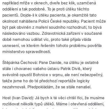
například mříže v oknech, dveře bez klik, uzamčená
oddělení a tak podobně. To je proti útěku těchto
pacientů. Dojde-li k útěku pacienta, je okamžitě tato
okolnost nahlášena Policii České republiky. Pacient může
být pak obviněn z maření soudního rozhodnutí, to bývá
následováno vazbou. Zdravotnická zařízení v současné
době nemohou udělat víc, proto také přijala vláda
usnesení, ve kterém řešením tohoto problému pověřila
ministerstvo spravedlnosti.
Štěpánka Čechová: Pane Davide, na útěku je ostatně
stále i chovanec vašeho ústavu Patrik Diviš, který
svévolně opustil Bohnice v srpnu, ale není nebezpečný,
takže jsme ho do té předchozí reportáže logicky
nezahrnovali. Předpokládám, že se stále nenašel.
Host (Ivan David): Já bych k té věci chtěl říci, že musíme
rozlišovat několik typů útěků. Máme i otevřená oddělení,