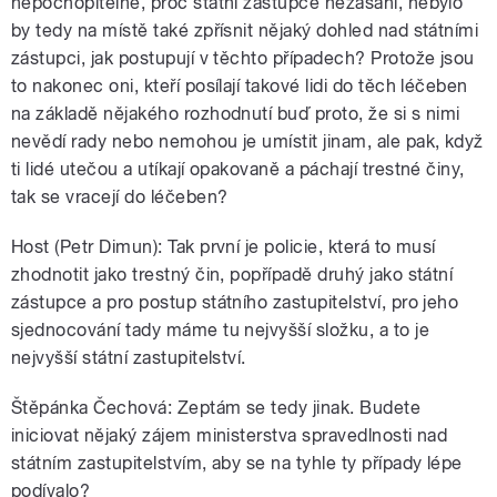
nepochopitelné, proč státní zástupce nezasáhl, nebylo
by tedy na místě také zpřísnit nějaký dohled nad státními
zástupci, jak postupují v těchto případech? Protože jsou
to nakonec oni, kteří posílají takové lidi do těch léčeben
na základě nějakého rozhodnutí buď proto, že si s nimi
nevědí rady nebo nemohou je umístit jinam, ale pak, když
ti lidé utečou a utíkají opakovaně a páchají trestné činy,
tak se vracejí do léčeben?
Host (Petr Dimun): Tak první je policie, která to musí
zhodnotit jako trestný čin, popřípadě druhý jako státní
zástupce a pro postup státního zastupitelství, pro jeho
sjednocování tady máme tu nejvyšší složku, a to je
nejvyšší státní zastupitelství.
Štěpánka Čechová: Zeptám se tedy jinak. Budete
iniciovat nějaký zájem ministerstva spravedlnosti nad
státním zastupitelstvím, aby se na tyhle ty případy lépe
podívalo?