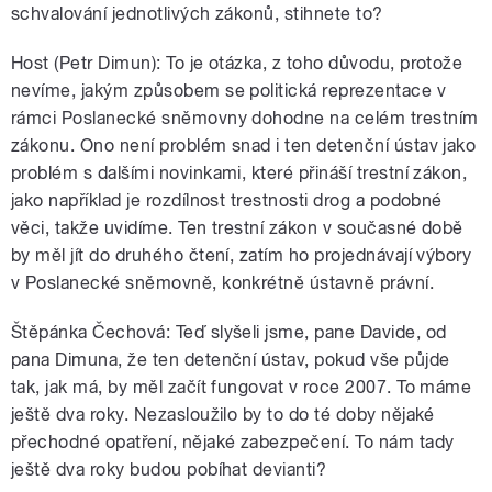
schvalování jednotlivých zákonů, stihnete to?
Host (Petr Dimun): To je otázka, z toho důvodu, protože
nevíme, jakým způsobem se politická reprezentace v
rámci Poslanecké sněmovny dohodne na celém trestním
zákonu. Ono není problém snad i ten detenční ústav jako
problém s dalšími novinkami, které přináší trestní zákon,
jako například je rozdílnost trestnosti drog a podobné
věci, takže uvidíme. Ten trestní zákon v současné době
by měl jít do druhého čtení, zatím ho projednávají výbory
v Poslanecké sněmovně, konkrétně ústavně právní.
Štěpánka Čechová: Teď slyšeli jsme, pane Davide, od
pana Dimuna, že ten detenční ústav, pokud vše půjde
tak, jak má, by měl začít fungovat v roce 2007. To máme
ještě dva roky. Nezasloužilo by to do té doby nějaké
přechodné opatření, nějaké zabezpečení. To nám tady
ještě dva roky budou pobíhat devianti?