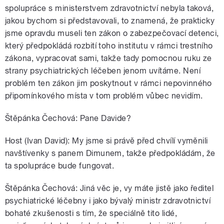
spolupráce s ministerstvem zdravotnictví nebyla taková,
jakou bychom si představovali, to znamená, že prakticky
jsme opravdu museli ten zákon o zabezpečovací detenci,
který předpokládá rozbití toho institutu v rámci trestního
zákona, vypracovat sami, takže tady pomocnou ruku ze
strany psychiatrických léčeben jenom uvítáme. Není
problém ten zákon jim poskytnout v rámci nepovinného
připomínkového místa v tom problém vůbec nevidím.
Štěpánka Čechová: Pane Davide?
Host (Ivan David): My jsme si právě před chvílí vyměnili
navštívenky s panem Dimunem, takže předpokládám, že
ta spolupráce bude fungovat.
Štěpánka Čechová: Jiná věc je, vy máte jistě jako ředitel
psychiatrické léčebny i jako bývalý ministr zdravotnictví
bohaté zkušenosti s tím, že speciálně tito lidé,