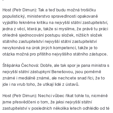
Host (Petr Dimun): Tak a teď budu možná trošičku
populistický, ministerstvo spravedlnosti opakovaně
vyjádřilo řekněme kritiku na nejvyšší státní zastupitelství,
jedna z věcí, která je, takže si myslíme, že právě tu práci
ohledně sjednocování postupu složek, nižších složek
státního zastupitelství nejvyšší státní zastupitelství
nevykonává na úrok jiných kompetencí, takže je to
otázka možná pro příštího nejvyššího státního zástupce.
Štěpánka Čechová: Dobře, ale tak spor je pana ministra s
nejvyšší státní zástupkyní Benešovou, jsou poměrně
známé i mediálně známé, ale nechcete snad říci, že to
jde i na vrub toho, že utíkají lidé z ústavů.
Host (Petr Dimun): Nechci vůbec říkat tohle to, nicméně
jsme přesvědčeni o tom, že jaksi nejvyšší státní
zastupitelství v posledních několika letech odhlédlo od té