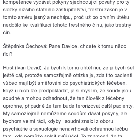
kompetence vydávat pokyny sjednocující povahy pro ty
složky nižšího státního zastupitelství, trestní zákon je v
tomto směru jasný a nechápu, proč už po prvním útěku
nedošlo ke kvalifikaci tohoto trestného činu, jako trestný
čin.
Štěpánka Čechová: Pane Davide, chcete k tomu něco
říci?
Host (Ivan David): Já bych k tomu chtěl říci, že já bych šel
ještě dál, protože samozřejmě otázka je, zda tito pacienti
vůbec mají být směřováni do psychiatrických léčeben,
když u nich lze předpokládat, já si myslím, že soudy jsou
soudné a mohou odhadnout, že ten člověk z léčebny
uprchne, případně že tam bude terorizovat další pacienty.
My samozřejmě nemůžeme soudům dávat pokyny, ale
bychom velmi rádi, kdyby i soudní znalci z oboru
psychiatrie a sexuologie nenavrhovali ochrannou léčbu
tam, kde nemůže splnit svůj účel. To znamená, že ta