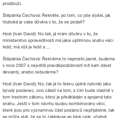
prodlouží.
Štěpánka Čechová: Řekněte, po tom, co jste slyšel, jak
hluboká je vaše důvěra v to, že se podaří?
Host (Ivan David): No tak, já mám důvěru v to, že
ministerstvo spravedlnosti má jaksi upřímnou snahu věci
řešit, má vůli je řešit a ...
Štěpánka Čechová: Řekněme to naprosto jasně, budeme
v roce 2007 s největší pravděpodobností mít kam dávat
devianty, anebo nebudeme?
Host (Ivan David): No, tak já to řeknu úplně natvrdo jako
bývalý poslanec, ono záleží na tom, s čím bude vlastně v
tom trestním zákonu, který je předkládán a spojená tato
snahu. Jestli v tom návrhu budou kombinovány věci,
které jsou pro významnou část poslanců nepřijatelné, tak
se může stát, že se to zablokuje an blok celé, včetně