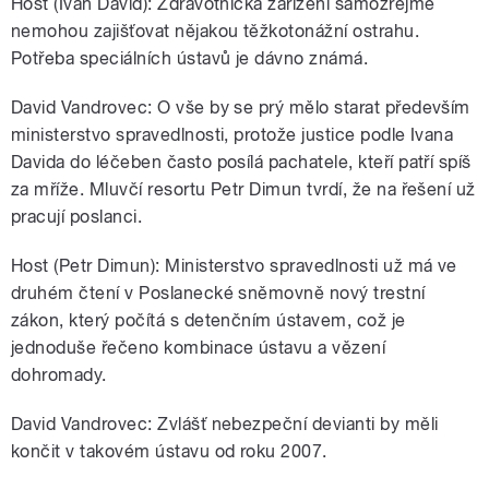
Host (Ivan David): Zdravotnická zařízení samozřejmě
nemohou zajišťovat nějakou těžkotonážní ostrahu.
Potřeba speciálních ústavů je dávno známá.
David Vandrovec: O vše by se prý mělo starat především
ministerstvo spravedlnosti, protože justice podle Ivana
Davida do léčeben často posílá pachatele, kteří patří spíš
za mříže. Mluvčí resortu Petr Dimun tvrdí, že na řešení už
pracují poslanci.
Host (Petr Dimun): Ministerstvo spravedlnosti už má ve
druhém čtení v Poslanecké sněmovně nový trestní
zákon, který počítá s detenčním ústavem, což je
jednoduše řečeno kombinace ústavu a vězení
dohromady.
David Vandrovec: Zvlášť nebezpeční devianti by měli
končit v takovém ústavu od roku 2007.