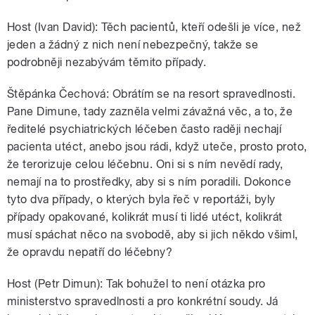
Host (Ivan David): Těch pacientů, kteří odešli je více, než
jeden a žádný z nich není nebezpečný, takže se
podrobněji nezabývám těmito případy.
Štěpánka Čechová: Obrátím se na resort spravedlnosti.
Pane Dimune, tady zazněla velmi závažná věc, a to, že
ředitelé psychiatrických léčeben často raději nechají
pacienta utéct, anebo jsou rádi, když uteče, prosto proto,
že terorizuje celou léčebnu. Oni si s ním nevědí rady,
nemají na to prostředky, aby si s ním poradili. Dokonce
tyto dva případy, o kterých byla řeč v reportáži, byly
případy opakované, kolikrát musí ti lidé utéct, kolikrát
musí spáchat něco na svobodě, aby si jich někdo všiml,
že opravdu nepatří do léčebny?
Host (Petr Dimun): Tak bohužel to není otázka pro
ministerstvo spravedlnosti a pro konkrétní soudy. Já