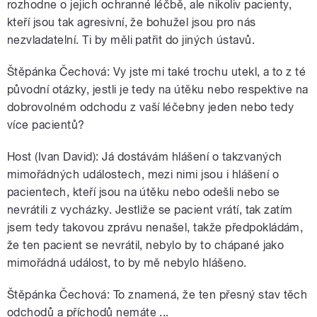
rozhodne o jejich ochranné léčbě, ale nikoliv pacienty,
kteří jsou tak agresivní, že bohužel jsou pro nás
nezvladatelní. Ti by měli patřit do jiných ústavů.
Štěpánka Čechová: Vy jste mi také trochu utekl, a to z té
původní otázky, jestli je tedy na útěku nebo respektive na
dobrovolném odchodu z vaší léčebny jeden nebo tedy
více pacientů?
Host (Ivan David): Já dostávám hlášení o takzvaných
mimořádných událostech, mezi nimi jsou i hlášení o
pacientech, kteří jsou na útěku nebo odešli nebo se
nevrátili z vycházky. Jestliže se pacient vrátí, tak zatím
jsem tedy takovou zprávu nenašel, takže předpokládám,
že ten pacient se nevrátil, nebylo by to chápané jako
mimořádná událost, to by mě nebylo hlášeno.
Štěpánka Čechová: To znamená, že ten přesný stav těch
odchodů a příchodů nemáte ...