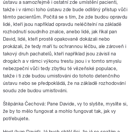
ústavu a samozřejmě i ostatní zde umístění pacienti,
takže i v rámci toho ústavu zde bude odlišný přístup vůči
těmto pacientům. Počítá se s tím, že zde budou opravdu
lidé, kteří jsou například opravdu neléčitelní na základě
rozhodnutí soudního znalce, anebo lidé, jak říkal pan
David, lidé, kteří prostě opakovaně dokázali nebo
prokázali, že tedy maří tu ochrannou léčbu, ale zároveň i
takový druh pachatelů, kteří například jsou závislí na
drogách a v rámci výkonu trestu jsou i v tomto smyslu
nebezpeční vůči tedy zbytku té vězeňské populace,
takže i ti zde budou umisťováni do tohoto detenčního
ústavu nebo se předpokládá, že na základě rozhodování
soudu zde budou umisťováni.
Štěpánka Čechová: Pane Davide, vy to slyšíte, myslíte si,
že by to mělo fungovat a mohlo fungovat tak, jak vy
potřebujete.
Host (Ivan David): Já bych chtěl říci, že já se snažím a