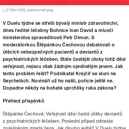
r_2100x1400_radiozurnal.png
V Duelu týdne se střetli bývalý ministr zdravotnictví,
dnes ředitel léčebny Bohnice Ivan David a mluvčí
ministerstva spravedlnosti Petr Dimun. S
moderátorkou Štěpánkou Čechovou debatovali o
útěcích nebezpečných pacientů a deviantů z
psychiatrických léčeben. Stále častější útoky totiž děsí
veřejnost, nejsou však žádným ojedinělým jevem. Jak
tento problém řešit? Podnikatel Krejčíř se sluní na
Seychelách. Novináři už ho našli, policie ještě ne.
Dopadne někdy na bohaté uprchlíky ruka zákona?
Přehled příspěvků
Štěpánka Čechová: Veřejnost děsí časté útěky deviantů
z psychiatrických léčeben. Poslední případ odnesla
znásilněním mladá žena. Jak dlouho ještě? V Duelu týdne