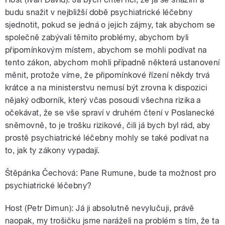
budu snažit v nejbližší době psychiatrické léčebny
sjednotit, pokud se jedná o jejich zájmy, tak abychom se
společně zabývali těmito problémy, abychom byli
připomínkovým místem, abychom se mohli podívat na
tento zákon, abychom mohli případně některá ustanovení
měnit, protože víme, že připomínkové řízení někdy trvá
krátce a na ministerstvu nemusí být zrovna k dispozici
nějaký odborník, který včas posoudí všechna rizika a
očekávat, že se vše spraví v druhém čtení v Poslanecké
sněmovně, to je trošku rizikové, čili já bych byl rád, aby
prostě psychiatrické léčebny mohly se také podívat na
to, jak ty zákony vypadají.
Štěpánka Čechová: Pane Rumune, bude ta možnost pro
psychiatrické léčebny?
Host (Petr Dimun): Já ji absolutně nevylučuji, právě
naopak, my trošičku jsme naráželi na problém s tím, že ta