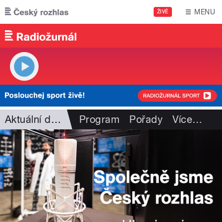
Přejít k hlavnímu obsahu
MENU
ŽIVĚ
Aktuální dění
Program
Pořady
Více
…