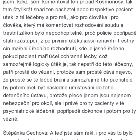
jsem, když jsem komentoval ten případ Kosmonosy, tak
tam čtyřikrát snad ten pachatel nebo respektive pacient
utekl z té léčebny a pro mě, jako pro člověka i pro
člověka, který má komentovat rozhodování soudu a
trestní zákon bylo nepochopitelné, proč policie popřípadě
státní zástupci již po prvním útěku jaksi nenavrhli trestný
čin maření úředního rozhodnutí, kde je jasně řečeno,
pokud pacient maří účel ochranné léčby, což
samozřejmě logicky útěk je, tak nepatří do této léčebny,
patří prostě do vězení, protože sám prostě dává najevo,
že prostě se té léčbě brání a samozřejmě tito pachatelé
by potom měli být následně umísťováni do toho
detenčního ústavu, protože přece jenom jsou nejenom
nebezpeční pro okolí, ale i právě pro ty pacienty v té
psychiatrické léčebně, popřípadě dokonce i potom pro ty
vězně.
Štěpánka Čechová: A teď jste sám řekl, i pro vás to bylo