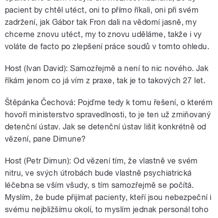
pacient by chtěl utéct, oni to přímo říkali, oni při svém
zadržení, jak Gábor tak Fron dali na vědomí jasně, my
chceme znovu utéct, my to znovu uděláme, takže i vy
voláte de facto po zlepšení práce soudů v tomto ohledu.
Host (Ivan David): Samozřejmě a není to nic nového. Jak
říkám jenom co já vím z praxe, tak je to takových 27 let.
Štěpánka Čechová: Pojďme tedy k tomu řešení, o kterém
hovoří ministerstvo spravedlnosti, to je ten už zmiňovaný
detenční ústav. Jak se detenční ústav lišit konkrétně od
vězení, pane Dimune?
Host (Petr Dimun): Od vězení tím, že vlastně ve svém
nitru, ve svých útrobách bude vlastně psychiatrická
léčebna se vším všudy, s tím samozřejmě se počítá.
Myslím, že bude přijímat pacienty, kteří jsou nebezpeční i
svému nejbližšímu okolí, to myslím jednak personál toho