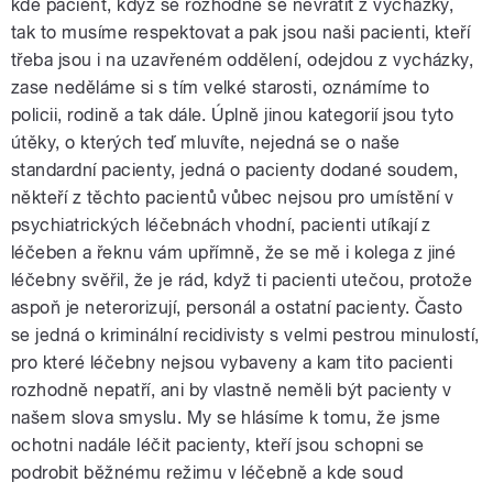
kde pacient, když se rozhodne se nevrátit z vycházky,
tak to musíme respektovat a pak jsou naši pacienti, kteří
třeba jsou i na uzavřeném oddělení, odejdou z vycházky,
zase neděláme si s tím velké starosti, oznámíme to
policii, rodině a tak dále. Úplně jinou kategorií jsou tyto
útěky, o kterých teď mluvíte, nejedná se o naše
standardní pacienty, jedná o pacienty dodané soudem,
někteří z těchto pacientů vůbec nejsou pro umístění v
psychiatrických léčebnách vhodní, pacienti utíkají z
léčeben a řeknu vám upřímně, že se mě i kolega z jiné
léčebny svěřil, že je rád, když ti pacienti utečou, protože
aspoň je neterorizují, personál a ostatní pacienty. Často
se jedná o kriminální recidivisty s velmi pestrou minulostí,
pro které léčebny nejsou vybaveny a kam tito pacienti
rozhodně nepatří, ani by vlastně neměli být pacienty v
našem slova smyslu. My se hlásíme k tomu, že jsme
ochotni nadále léčit pacienty, kteří jsou schopni se
podrobit běžnému režimu v léčebně a kde soud