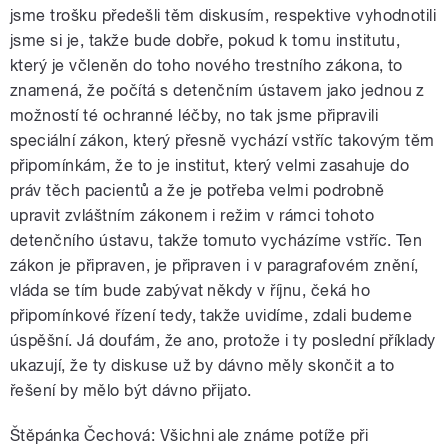
jsme trošku předešli těm diskusím, respektive vyhodnotili
jsme si je, takže bude dobře, pokud k tomu institutu,
který je včleněn do toho nového trestního zákona, to
znamená, že počítá s detenčním ústavem jako jednou z
možností té ochranné léčby, no tak jsme připravili
speciální zákon, který přesně vychází vstříc takovým těm
připomínkám, že to je institut, který velmi zasahuje do
práv těch pacientů a že je potřeba velmi podrobně
upravit zvláštním zákonem i režim v rámci tohoto
detenčního ústavu, takže tomuto vycházíme vstříc. Ten
zákon je připraven, je připraven i v paragrafovém znění,
vláda se tím bude zabývat někdy v říjnu, čeká ho
připomínkové řízení tedy, takže uvidíme, zdali budeme
úspěšní. Já doufám, že ano, protože i ty poslední příklady
ukazují, že ty diskuse už by dávno měly skončit a to
řešení by mělo být dávno přijato.
Štěpánka Čechová: Všichni ale známe potíže při