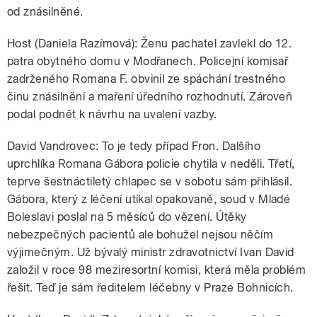
od znásilněné.
Host (Daniela Razímová): Ženu pachatel zavlekl do 12.
patra obytného domu v Modřanech. Policejní komisař
zadrženého Romana F. obvinil ze spáchání trestného
činu znásilnění a maření úředního rozhodnutí. Zároveň
podal podnět k návrhu na uvalení vazby.
David Vandrovec: To je tedy případ Fron. Dalšího
uprchlíka Romana Gábora policie chytila v neděli. Třetí,
teprve šestnáctiletý chlapec se v sobotu sám přihlásil.
Gábora, který z léčení utíkal opakovaně, soud v Mladé
Boleslavi poslal na 5 měsíců do vězení. Útěky
nebezpečných pacientů ale bohužel nejsou něčím
výjimečným. Už bývalý ministr zdravotnictví Ivan David
založil v roce 98 meziresortní komisi, která měla problém
řešit. Teď je sám ředitelem léčebny v Praze Bohnicích.