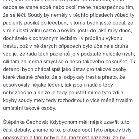
osoba se stane sobě nebo okolí méně nebezpečnou tím,
že se léčí. Soudy by neměly v těchto případech vůbec ty
pacienty posílat do léčeben, k tomu bych ještě dodal, že
v minulosti velmi často a nevím, jestli do jaké míry dnes,
docházelo k ochranným léčbám i v průběhu výkonu
trestu, což v některých případech bylo účelné a druhá
věc je, že řada těch pacientů je v podstatě neléčitelných,
čili tam ani nemá smysl se o něco takového pokoušet. Tu
detenci bych chápal spíš jako ústav pro takové osoby,
které vlastně přesto, že si odpykaly trest a přesto, že
absolvovaly nějaké léčení, tak jsou i nadále tedy
nebezpečné a nelze je tedy pouštět mimo tyto zdi a
kdyby soudy měly tedy rozhodnout o více méně trvalém
umístění takové osoby.
Štěpánka Čechová: Kdybychom měli nějak uzavřít tuto
část debaty, znamená to, protože opět tyto případy byly
opakované a tam nebylo ani možnost náznaku, že by