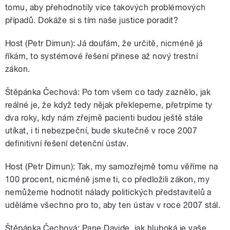
tomu, aby přehodnotily více takových problémových
případů. Dokáže si s tím naše justice poradit?
Host (Petr Dimun): Já doufám, že určitě, nicméně já
říkám, to systémové řešení přinese až nový trestní
zákon.
Štěpánka Čechová: Po tom všem co tady zaznělo, jak
reálné je, že když tedy nějak překlepeme, přetrpíme ty
dva roky, kdy nám zřejmě pacienti budou ještě stále
utíkat, i ti nebezpeční, bude skutečně v roce 2007
definitivní řešení detenční ústav.
Host (Petr Dimun): Tak, my samozřejmě tomu věříme na
100 procent, nicméně jsme ti, co předložili zákon, my
nemůžeme hodnotit nálady politických představitelů a
uděláme všechno pro to, aby ten ústav v roce 2007 stál.
Štěpánka Čechová: Pane Davide, jak hluboká je vaše