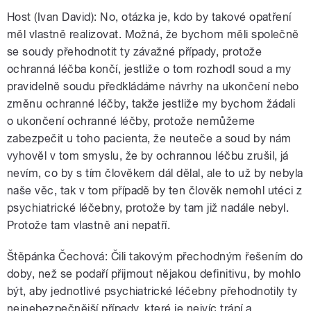
Host (Ivan David): No, otázka je, kdo by takové opatření
měl vlastně realizovat. Možná, že bychom měli společně
se soudy přehodnotit ty závažné případy, protože
ochranná léčba končí, jestliže o tom rozhodl soud a my
pravidelně soudu předkládáme návrhy na ukončení nebo
změnu ochranné léčby, takže jestliže my bychom žádali
o ukončení ochranné léčby, protože nemůžeme
zabezpečit u toho pacienta, že neuteče a soud by nám
vyhověl v tom smyslu, že by ochrannou léčbu zrušil, já
nevím, co by s tím člověkem dál dělal, ale to už by nebyla
naše věc, tak v tom případě by ten člověk nemohl utéci z
psychiatrické léčebny, protože by tam již nadále nebyl.
Protože tam vlastně ani nepatří.
Štěpánka Čechová: Čili takovým přechodným řešením do
doby, než se podaří přijmout nějakou definitivu, by mohlo
být, aby jednotlivé psychiatrické léčebny přehodnotily ty
nejnebezpečnější případy, které je nejvíc trápí a