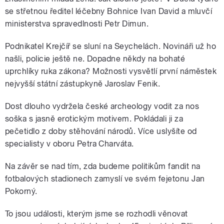
se střetnou ředitel léčebny Bohnice Ivan David a mluvčí
ministerstva spravedlnosti Petr Dimun.
Podnikatel Krejčíř se sluní na Seychelách. Novináři už ho
našli, policie ještě ne. Dopadne někdy na bohaté
uprchlíky ruka zákona? Možnosti vysvětlí první náměstek
nejvyšší státní zástupkyně Jaroslav Fenik.
Dost dlouho vydržela české archeology vodit za nos
soška s jasně erotickým motivem. Pokládali ji za
pečetidlo z doby stěhování národů. Více uslyšíte od
specialisty v oboru Petra Charváta.
Na závěr se nad tím, zda budeme politikům fandit na
fotbalových stadionech zamyslí ve svém fejetonu Jan
Pokorný.
To jsou události, kterým jsme se rozhodli věnovat