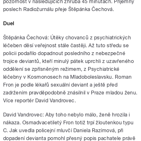
pozornost v následujících zhruba 45 minutách. Příjemný
poslech Radiožurnálu přeje Štěpánka Čechová.
Duel
Štěpánka Čechová: Útěky chovanců z psychiatrických
léčeben děsí veřejnost stále častěji. Až tuto středu se
policii podařilo dopadnout posledního z nebezpečné
trojice deviantů, kteří minulý pátek uprchli z uzavřeného
oddělení se zpřísněným režimem, z Psychiatrické
léčebny v Kosmonosech na Mladoboleslavsku. Roman
Fron je podle lékařů sexuální deviant a ještě před
zadržením pravděpodobně znásilnil v Praze mladou ženu.
Více reportér David Vandrovec.
David Vandrovec: Aby toho nebylo málo, ženě hrozila i
nákaza. Osmadvacetiletý Fron totiž trpí žloutenkou typu
C. Jak uvedla policejní mluvčí Daniela Razímová, při
dopadení devianta pomohl přesný popis pachatele právě