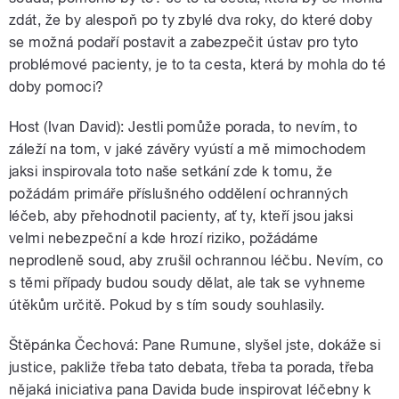
zdát, že by alespoň po ty zbylé dva roky, do které doby
se možná podaří postavit a zabezpečit ústav pro tyto
problémové pacienty, je to ta cesta, která by mohla do té
doby pomoci?
Host (Ivan David): Jestli pomůže porada, to nevím, to
záleží na tom, v jaké závěry vyústí a mě mimochodem
jaksi inspirovala toto naše setkání zde k tomu, že
požádám primáře příslušného oddělení ochranných
léčeb, aby přehodnotil pacienty, ať ty, kteří jsou jaksi
velmi nebezpeční a kde hrozí riziko, požádáme
neprodleně soud, aby zrušil ochrannou léčbu. Nevím, co
s těmi případy budou soudy dělat, ale tak se vyhneme
útěkům určitě. Pokud by s tím soudy souhlasily.
Štěpánka Čechová: Pane Rumune, slyšel jste, dokáže si
justice, pakliže třeba tato debata, třeba ta porada, třeba
nějaká iniciativa pana Davida bude inspirovat léčebny k