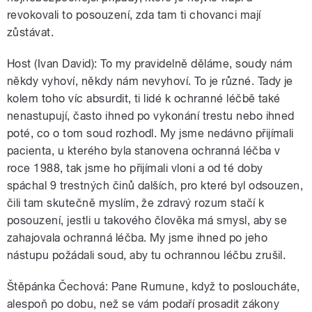
revokovali to posouzení, zda tam ti chovanci mají
zůstávat.
Host (Ivan David): To my pravidelně děláme, soudy nám
někdy vyhoví, někdy nám nevyhoví. To je různé. Tady je
kolem toho víc absurdit, ti lidé k ochranné léčbě také
nenastupují, často ihned po vykonání trestu nebo ihned
poté, co o tom soud rozhodl. My jsme nedávno přijímali
pacienta, u kterého byla stanovena ochranná léčba v
roce 1988, tak jsme ho přijímali vloni a od té doby
spáchal 9 trestných činů dalších, pro které byl odsouzen,
čili tam skutečně myslím, že zdravý rozum stačí k
posouzení, jestli u takového člověka má smysl, aby se
zahajovala ochranná léčba. My jsme ihned po jeho
nástupu požádali soud, aby tu ochrannou léčbu zrušil.
Štěpánka Čechová: Pane Rumune, když to posloucháte,
alespoň po dobu, než se vám podaří prosadit zákony