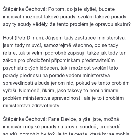
Štěpánka Čechová: Po tom, co jste slyšel, budete
iniciovat možnost takové porady, svolání takové porady,
aby ty soudy věděly, že tento problém je opravdu akutní?
Host (Petr Dimun): Já jsem tady zástupce ministerstva,
jsem tady mluvčí, samozřejmě všechno, co se tady
řekne, tak si velmi podrobně zapisuji, takže jak tedy ten
zákon pro předložení připomínkám představitelům
psychiatrických léčeben, tak i možnost svolání této
porady přednesu na poradě vedení ministerstva
spravedlnosti a bude jenom rád, pokud se tento problém
vyřeší. Nicméně, říkám, jako takový to není primární
problém ministerstva spravedlnosti, ale je to i problém
ministerstva zdravotnictví.
Štěpánka Čechová: Pane Davide, slyšel jste, možná
iniciování nějaké porady na úrovni soudců, předsedů
soudů, pomohlo by to? Je to ta cesta, která by se mohla