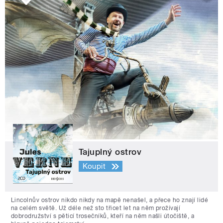
Tajuplný ostrov
Koupit
Lincolnův ostrov nikdo nikdy na mapě nenašel, a přece ho znají lidé
na celém světě. Už déle než sto třicet let na něm prožívají
dobrodružství s pěticí trosečníků, kteří na něm našli útočiště, a