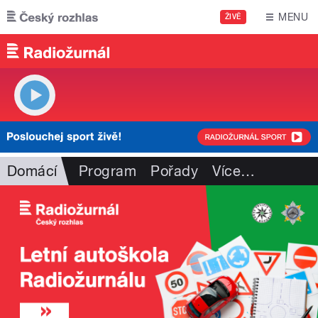
Přejít k hlavnímu obsahu
MENU
ŽIVĚ
Domácí
Program
Pořady
Více
…