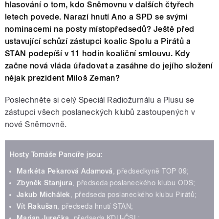
hlasování o tom, kdo Sněmovnu v dalších čtyřech
letech povede. Narazí hnutí Ano a SPD se svými
nominacemi na posty místopředsedů? Ještě před
ustavující schůzí zástupci koalic Spolu a Pirátů a
STAN podepíší v 11 hodin koaliční smlouvu. Kdy
začne nová vláda úřadovat a zasáhne do jejího složení
nějak prezident Miloš Zeman?
Poslechněte si celý Speciál Radiožurnálu a Plusu se
zástupci všech poslaneckých klubů zastoupených v
nové Sněmovně.
Hosty Tomáše Pancíře jsou:
Markéta Pekarová Adamová
, předsedkyně TOP 09;
Zbyněk Stanjura
, předseda poslaneckého klubu ODS;
Jakub Michálek
, předseda poslaneckého klubu Pirátů;
Vít Rakušan
, předseda hnutí STAN;
Marian Jurečka
, předseda KDU-ČSL;