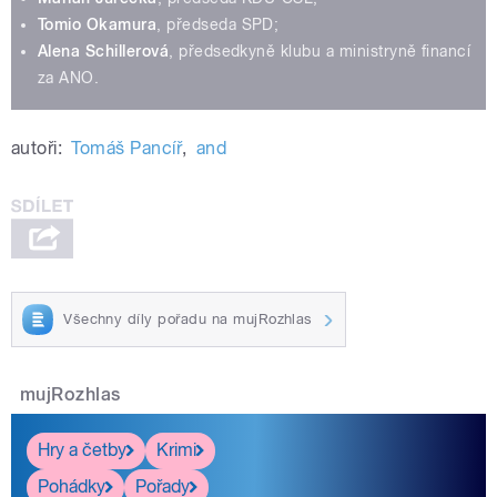
Tomio Okamura
, předseda SPD;
Alena Schillerová
, předsedkyně klubu a ministryně financí
za ANO.
autoři:
Tomáš Pancíř
,
and
Všechny díly pořadu na mujRozhlas
mujRozhlas
Hry a četby
Krimi
Pohádky
Pořady