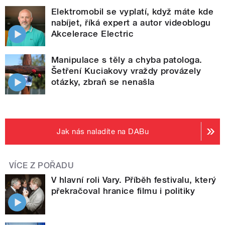
Elektromobil se vyplatí, když máte kde
nabíjet, říká expert a autor videoblogu
Akcelerace Electric
Manipulace s těly a chyba patologa.
Šetření Kuciakovy vraždy provázely
otázky, zbraň se nenašla
Jak nás naladíte na DABu
VÍCE Z POŘADU
V hlavní roli Vary. Příběh festivalu, který
překračoval hranice filmu i politiky