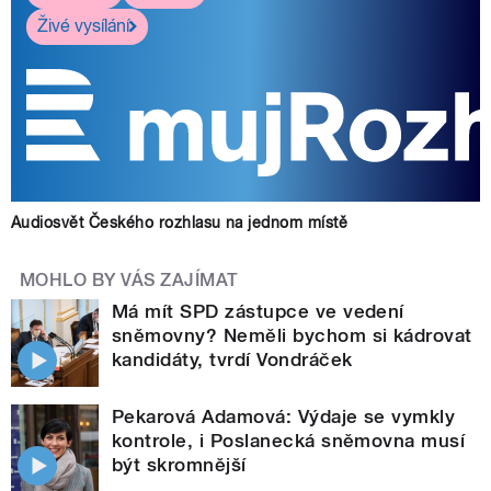
Živé vysílání
Audiosvět Českého rozhlasu na jednom místě
MOHLO BY VÁS ZAJÍMAT
Má mít SPD zástupce ve vedení
sněmovny? Neměli bychom si kádrovat
kandidáty, tvrdí Vondráček
Pekarová Adamová: Výdaje se vymkly
kontrole, i Poslanecká sněmovna musí
být skromnější