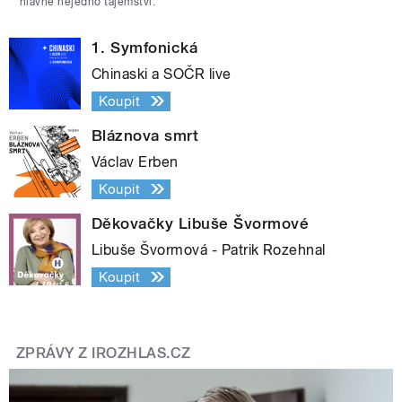
hlavně nejedno tajemství.
1. Symfonická
Chinaski a SOČR live
Koupit
Bláznova smrt
Václav Erben
Koupit
Děkovačky Libuše Švormové
Libuše Švormová - Patrik Rozehnal
Koupit
ZPRÁVY Z IROZHLAS.CZ