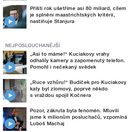
Příští rok ušetříme asi 80 miliard, cílem
je splnění maastrichtských kritérií,
nastiňuje Stanjura
NEJPOSLOUCHANĚJŠÍ
„Asi to máme!“ Kuciakovy vrahy
odhalily kamery a zapomenutý telefon.
Pomohl i nečekaný svědek
„Ruce vzhůru!“ Budíček pro Kuciakovy
katy byl zlomový, poprvé někdo
s vraždou spojil Kočnera
Pozor, zákruta byla fenomén. Mluvili
jsme k milionům posluchačů, vzpomíná
Luboš Machaj