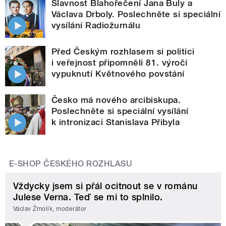
Slavnost Blahořečení Jana Buly a
Václava Drboly. Poslechněte si speciální
vysílání Radiožurnálu
Před Českým rozhlasem si politici
i veřejnost připomněli 81. výročí
vypuknutí Květnového povstání
Česko má nového arcibiskupa.
Poslechněte si speciální vysílání
k intronizaci Stanislava Přibyla
E-SHOP ČESKÉHO ROZHLASU
Vždycky jsem si přál ocitnout se v románu
Julese Verna. Teď se mi to splnilo.
Václav Žmolík, moderátor