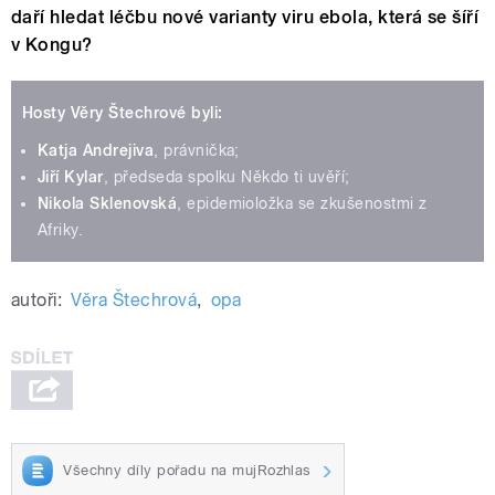
daří hledat léčbu nové varianty viru ebola, která se šíří
v Kongu?
Hosty Věry Štechrové byli:
Katja Andrejiva
, právnička;
Jiří Kylar
, předseda spolku Někdo ti uvěří;
Nikola Sklenovská
, epidemioložka se zkušenostmi z
Afriky.
autoři:
Věra Štechrová
,
opa
Všechny díly pořadu na mujRozhlas