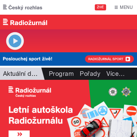
Přejít k hlavnímu obsahu
MENU
ŽIVĚ
Aktuální dění
Program
Pořady
Více
…