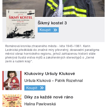
Šikmý kostel 3
Koupit
Románová kronika ztraceného města - léta 1945–1961. Karin
Lednická předkládá do značné míry převratný, dosavadní paradigma
měnící obraz hornického regionu, jehož zahlazenou historii stále
překrývá tlustá vrstva mýtů a zakořeněných stereotypů o „černé
zemi a rudém kraji“.
Klukoviny Uršuly Klukové
Uršula Kluková – Patrik Rozehnal
Koupit
Díky za každé nové ráno
Halina Pawlowská