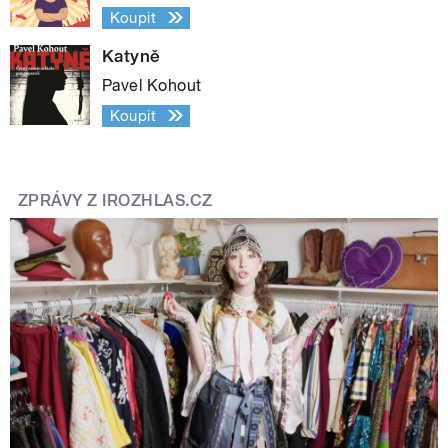
Koupit
Katyně
Pavel Kohout
Koupit
ZPRÁVY Z IROZHLAS.CZ