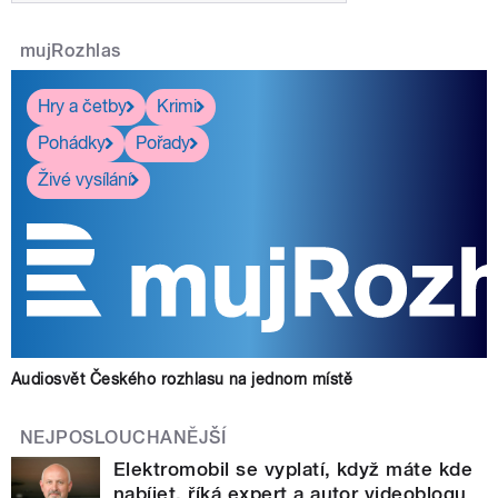
mujRozhlas
Hry a četby
Krimi
Pohádky
Pořady
Živé vysílání
Audiosvět Českého rozhlasu na jednom místě
NEJPOSLOUCHANĚJŠÍ
Elektromobil se vyplatí, když máte kde
nabíjet, říká expert a autor videoblogu