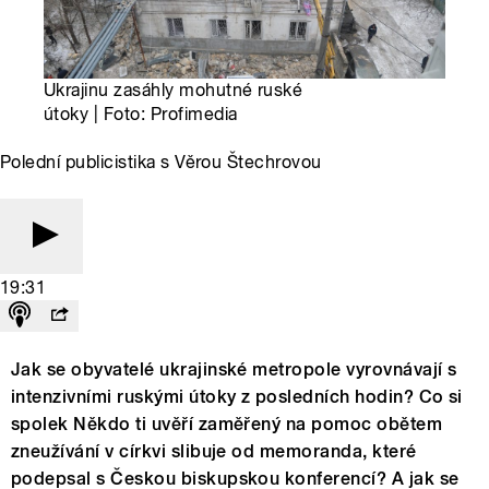
Ukrajinu zasáhly mohutné ruské
útoky | Foto: Profimedia
Polední publicistika s Věrou Štechrovou
19:31
Jak se obyvatelé ukrajinské metropole vyrovnávají s
intenzivními ruskými útoky z posledních hodin? Co si
spolek Někdo ti uvěří zaměřený na pomoc obětem
zneužívání v církvi slibuje od memoranda, které
podepsal s Českou biskupskou konferencí? A jak se