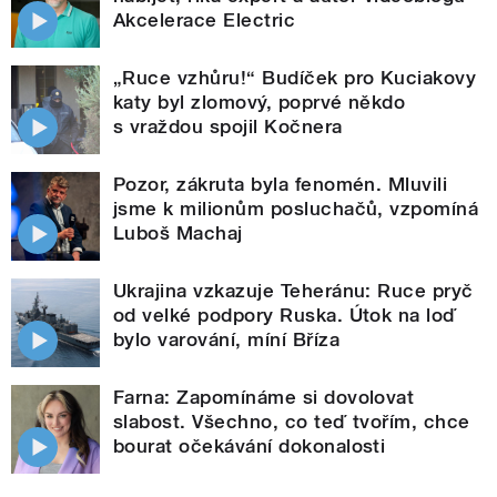
Akcelerace Electric
„Ruce vzhůru!“ Budíček pro Kuciakovy
katy byl zlomový, poprvé někdo
s vraždou spojil Kočnera
Pozor, zákruta byla fenomén. Mluvili
jsme k milionům posluchačů, vzpomíná
Luboš Machaj
Ukrajina vzkazuje Teheránu: Ruce pryč
od velké podpory Ruska. Útok na loď
bylo varování, míní Bříza
Farna: Zapomínáme si dovolovat
slabost. Všechno, co teď tvořím, chce
bourat očekávání dokonalosti