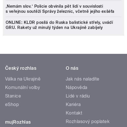
‚Nemám slov.‘ Policie obvinila pět lidí v souvislosti
s veřejnou soutěží Správy železnic, včetně jejího exšéfa
ONLINE: KLDR posílá do Ruska balistické střely, uvádí
GRU. Rakety už minulý týden na Ukrajině zabíjely
Český rozhlas
O nás
Válka na Ukrajině
Jak nás naladíte
Komunální volby
Nápověda
Stanice
Lidé v rádiu
eShop
Kariéra
Kontakt
Rozhlasový poplatek
mujRozhlas