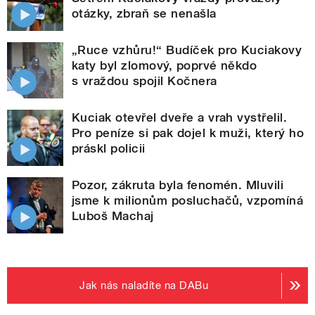
otázky, zbraň se nenašla
„Ruce vzhůru!“ Budíček pro Kuciakovy
katy byl zlomový, poprvé někdo
s vraždou spojil Kočnera
Kuciak otevřel dveře a vrah vystřelil.
Pro peníze si pak dojel k muži, který ho
práskl policii
Pozor, zákruta byla fenomén. Mluvili
jsme k milionům posluchačů, vzpomíná
Luboš Machaj
Jak nás naladíte na DABu