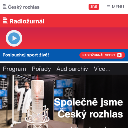
Přejít k hlavnímu obsahu
MENU
ŽIVĚ
Program
Pořady
Audioarchiv
Více
…