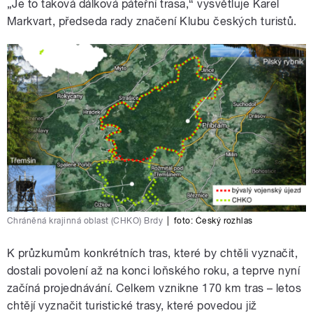
„Je to taková dálková páteřní trasa,“ vysvětluje Karel
českých turistů Karlem Markvartem o
turistických značkách v Chráněné krajinné
Markvart, předseda rady značení Klubu českých turistů.
oblasti Brdy. Moderuje Jiří Chum.
pause
Chráněná krajinná oblast (CHKO) Brdy
|
foto:
Český rozhlas
K průzkumům konkrétních tras, které by chtěli vyznačit,
dostali povolení až na konci loňského roku, a teprve nyní
začíná projednávání. Celkem vznikne 170 km tras – letos
chtějí vyznačit turistické trasy, které povedou již