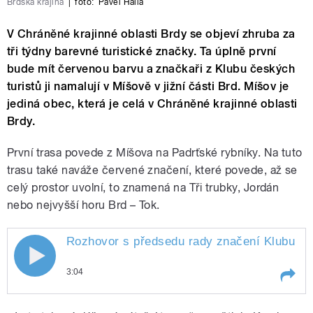
Brdská krajina
|
foto:
Pavel Halla
V Chráněné krajinné oblasti Brdy se objeví zhruba za
tři týdny barevné turistické značky. Ta úplně první
bude mít červenou barvu a značkaři z Klubu českých
turistů ji namalují v Míšově v jižní části Brd. Míšov je
jediná obec, která je celá v Chráněné krajinné oblasti
Brdy.
První trasa povede z Míšova na Padrťské rybníky. Na tuto
trasu také naváže červené značení, které povede, až se
celý prostor uvolní, to znamená na Tři trubky, Jordán
nebo nejvyšší horu Brd – Tok.
Rozhovor s předsedu rady značení Klubu čes
3:04
Play /
Rozhovor s předsedu rady značení Klubu