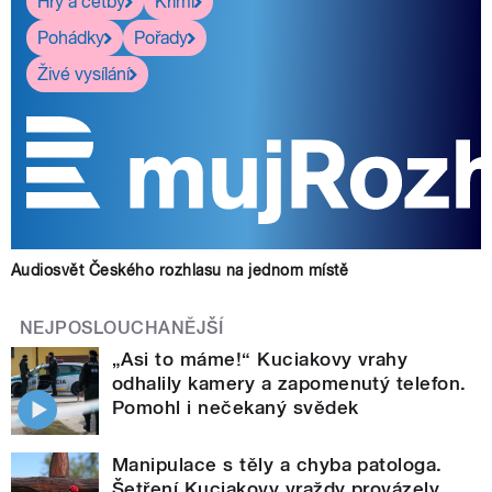
Hry a četby
Krimi
Pohádky
Pořady
Živé vysílání
Audiosvět Českého rozhlasu na jednom místě
NEJPOSLOUCHANĚJŠÍ
„Asi to máme!“ Kuciakovy vrahy
odhalily kamery a zapomenutý telefon.
Pomohl i nečekaný svědek
Manipulace s těly a chyba patologa.
Šetření Kuciakovy vraždy provázely