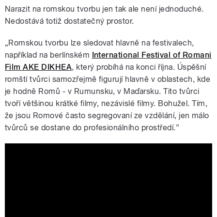
Narazit na romskou tvorbu jen tak ale není jednoduché.
Nedostává totiž dostatečný prostor.
„Romskou tvorbu lze sledovat hlavně na festivalech,
například na berlínském
International Festival of Romani
Film AKE DIKHEA
, který probíhá na konci října. Úspěšní
romští tvůrci samozřejmě figurují hlavně v oblastech, kde
je hodně Romů - v Rumunsku, v Maďarsku. Tito tvůrci
tvoří většinou krátké filmy, nezávislé filmy. Bohužel. Tím,
že jsou Romové často segregovaní ze vzdělání, jen málo
tvůrců se dostane do profesionálního prostředí.”
️ Přijďte na festival romského filmu
Tu+kino!