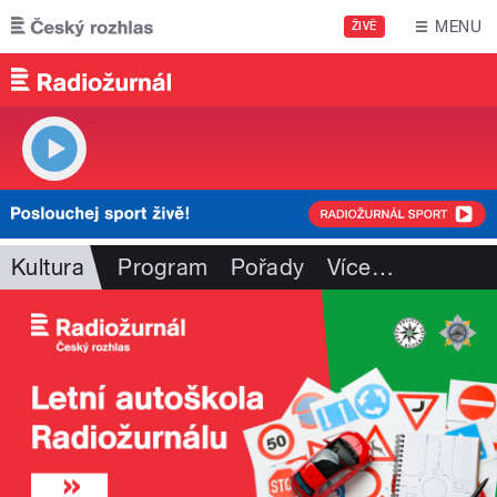
Přejít k hlavnímu obsahu
MENU
ŽIVĚ
Kultura
Program
Pořady
Více
…