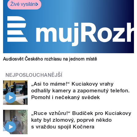
Živé vysílání
Audiosvět Českého rozhlasu na jednom místě
NEJPOSLOUCHANĚJŠÍ
„Asi to máme!“ Kuciakovy vrahy
odhalily kamery a zapomenutý telefon.
Pomohl i nečekaný svědek
„Ruce vzhůru!“ Budíček pro Kuciakovy
katy byl zlomový, poprvé někdo
s vraždou spojil Kočnera