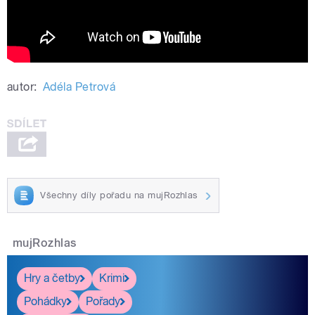
autor:
Adéla Petrová
Všechny díly pořadu na mujRozhlas
mujRozhlas
Hry a četby
Krimi
Pohádky
Pořady