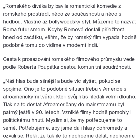
„Romského diváka by bavila romantická komedie z
romského prostředí, něco ze současnosti a něco s
hudbou. Vlastně až bollywoodský styl. Můžeme to nazvat
Roma futurismem. Kdyby Romové dostali příležitost
hned od začátku, věřím, že by romský film vypadal hodně
podobně tomu co vidíme v moderní Indii.”
Cesta k prosazování romského filmového průmyslu vede
podle Roberta Poupátka cestou komunitní soudržnosti.
„Náš hlas bude silnější a bude víc slyšet, pokud se
spojíme. Ono je to podobné situaci třeba v Americe s
afroamerickými tvůrci, kteří svůj hlas hledali velmi dlouho.
Tlak na to dostat Afroameričany do mainstreamu byl
patrný ještě v 90. letech. Vzniklé filmy hodně pomohly i
politickému hnutí. Myslím si, že my potřebujeme to
samé. Potřebujeme, aby jsme dali hlasy dohromady a
ozvali se. Řekli, že takhle to nechceme dělat, nechceme