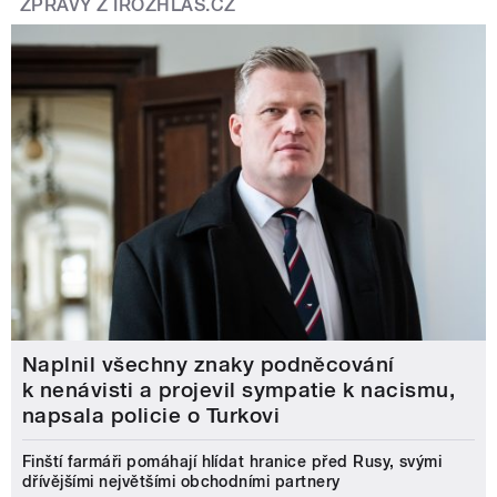
ZPRÁVY Z IROZHLAS.CZ
Naplnil všechny znaky podněcování
k nenávisti a projevil sympatie k nacismu,
napsala policie o Turkovi
Finští farmáři pomáhají hlídat hranice před Rusy, svými
dřívějšími největšími obchodními partnery