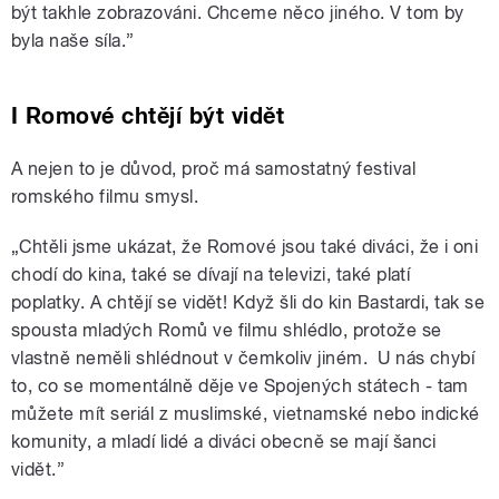
být takhle zobrazováni. Chceme něco jiného. V tom by
byla naše síla.”
I Romové chtějí být vidět
A nejen to je důvod, proč má samostatný festival
romského filmu smysl.
„Chtěli jsme ukázat, že Romové jsou také diváci, že i oni
chodí do kina, také se dívají na televizi, také platí
poplatky. A chtějí se vidět! Když šli do kin Bastardi, tak se
spousta mladých Romů ve filmu shlédlo, protože se
vlastně neměli shlédnout v čemkoliv jiném. U nás chybí
to, co se momentálně děje ve Spojených státech - tam
můžete mít seriál z muslimské, vietnamské nebo indické
komunity, a mladí lidé a diváci obecně se mají šanci
vidět.”