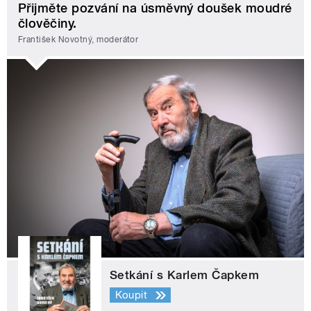
Přijměte pozvání na úsměvný doušek moudré
člověčiny.
František Novotný, moderátor
Setkání s Karlem Čapkem
Koupit