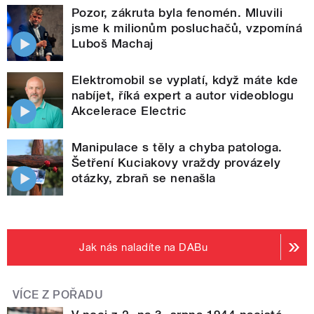
Pozor, zákruta byla fenomén. Mluvili
jsme k milionům posluchačů, vzpomíná
Luboš Machaj
Elektromobil se vyplatí, když máte kde
nabíjet, říká expert a autor videoblogu
Akcelerace Electric
Manipulace s těly a chyba patologa.
Šetření Kuciakovy vraždy provázely
otázky, zbraň se nenašla
Jak nás naladíte na DABu
VÍCE Z POŘADU