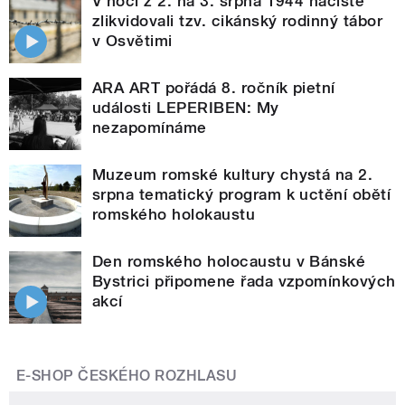
V noci z 2. na 3. srpna 1944 nacisté
zlikvidovali tzv. cikánský rodinný tábor
v Osvětimi
ARA ART pořádá 8. ročník pietní
události LEPERIBEN: My
nezapomínáme
Muzeum romské kultury chystá na 2.
srpna tematický program k uctění obětí
romského holokaustu
Den romského holocaustu v Bánské
Bystrici připomene řada vzpomínkových
akcí
E-SHOP ČESKÉHO ROZHLASU