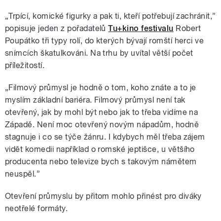
„Trpící, komické figurky a pak ti, kteří potřebují zachránit,”
popisuje jeden z pořadatelů
Tu+kino festivalu
Robert
Poupátko tři typy rolí, do kterých bývají romští herci ve
snímcích škatulkováni. Na trhu by uvítal větší počet
příležitostí.
„Filmový průmysl je hodně o tom, koho znáte a to je
myslím základní bariéra. Filmový průmysl není tak
otevřený, jak by mohl být nebo jak to třeba vidíme na
Západě. Není moc otevřený novým nápadům, hodně
stagnuje i co se týče žánru. I kdybych měl třeba zájem
vidět komedii například o romské jeptišce, u většího
producenta nebo televize bych s takovým námětem
neuspěl.”
Otevření průmyslu by přitom mohlo přinést pro diváky
neotřelé formáty.