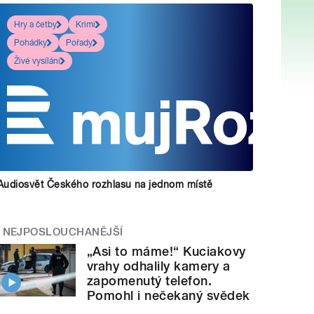
Hry a četby
Krimi
Pohádky
Pořady
Živé vysílání
Audiosvět Českého rozhlasu na jednom místě
NEJPOSLOUCHANĚJŠÍ
„Asi to máme!“ Kuciakovy
vrahy odhalily kamery a
zapomenutý telefon.
Pomohl i nečekaný svědek