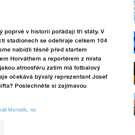
poprvé v historii pořádají tři státy. V
cti stadionech se odehraje celkem 104
jsme nabídli těsně před startem
vlem Horváthem a reportérem z místa
 jakou atmosféru zatím má fotbalový
aje očekává bývalý reprezentant Josef
ifta? Poslechněte si zajímavou
káš Michalík
,
rej