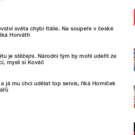
vství světa chybí Itálie. Na soupeře v české
říká Horváth
u je stěžejní. Národní tým by mohl udeřit ze
cí, myslí si Kováč
a já mu chci udělat top servis, říká Horníček
ářů