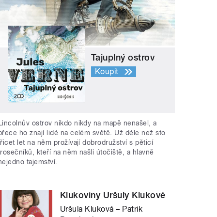
Tajuplný ostrov
Koupit
Lincolnův ostrov nikdo nikdy na mapě nenašel, a
přece ho znají lidé na celém světě. Už déle než sto
třicet let na něm prožívají dobrodružství s pěticí
trosečníků, kteří na něm našli útočiště, a hlavně
nejedno tajemství.
Klukoviny Uršuly Klukové
Uršula Kluková – Patrik