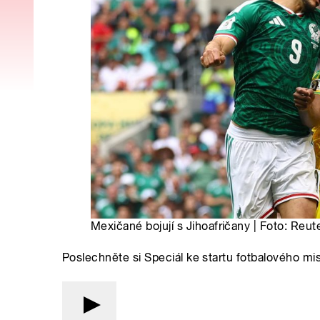
Mexičané bojují s Jihoafričany | Foto: Reut
Poslechněte si Speciál ke startu fotbalového mis