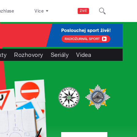
ozhlase
Více
ŽIVĚ
kty
Rozhovory
Seriály
Videa