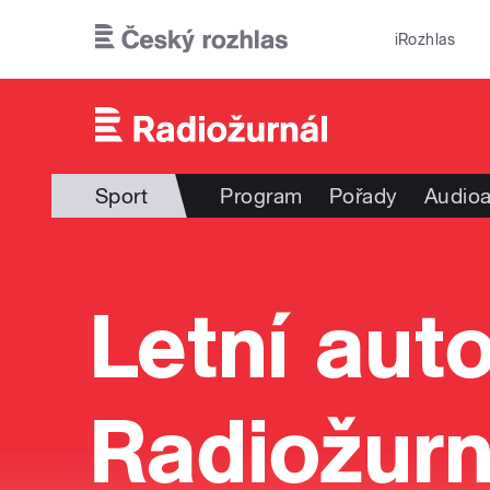
Přejít k hlavnímu obsahu
iRozhlas
Sport
Program
Pořady
Audioa