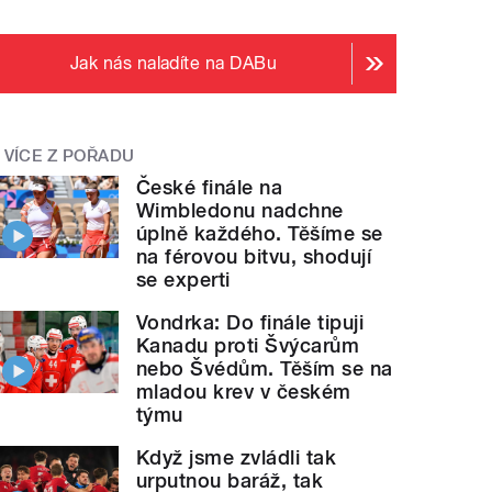
Jak nás naladíte na DABu
VÍCE Z POŘADU
České finále na
Wimbledonu nadchne
úplně každého. Těšíme se
na férovou bitvu, shodují
se experti
Vondrka: Do finále tipuji
Kanadu proti Švýcarům
nebo Švédům. Těším se na
mladou krev v českém
týmu
Když jsme zvládli tak
urputnou baráž, tak