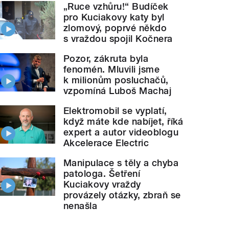
„Ruce vzhůru!“ Budíček
pro Kuciakovy katy byl
zlomový, poprvé někdo
s vraždou spojil Kočnera
Pozor, zákruta byla
fenomén. Mluvili jsme
k milionům posluchačů,
vzpomíná Luboš Machaj
Elektromobil se vyplatí,
když máte kde nabíjet, říká
expert a autor videoblogu
Akcelerace Electric
Manipulace s těly a chyba
patologa. Šetření
Kuciakovy vraždy
provázely otázky, zbraň se
nenašla