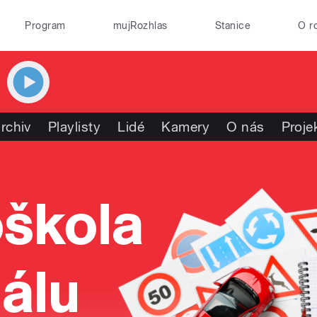
Program
mujRozhlas
Stanice
O r
rchiv
Playlisty
Lidé
Kamery
O nás
Proje