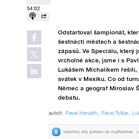
54:02
Odstartoval šampionát, který 
šestnácti městech a šestná
zápasů. Ve Speciálu, který 
vrcholné akce, jsme i s Pa
Lukášem Michalíkem řešili,
svátek v Mexiku. Co od turn
Němec a geograf Miroslav Š
debatu.
autoři:
Pavel Horváth
,
Pavel Tylšar
,
Lu
Všechny díly pořadu na mujRozhlas