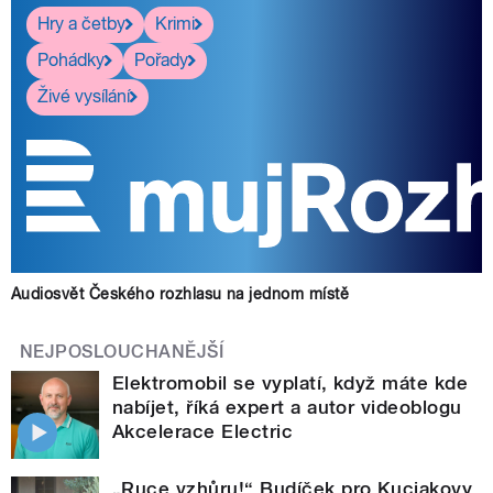
Hry a četby
Krimi
Pohádky
Pořady
Živé vysílání
Audiosvět Českého rozhlasu na jednom místě
NEJPOSLOUCHANĚJŠÍ
Elektromobil se vyplatí, když máte kde
nabíjet, říká expert a autor videoblogu
Akcelerace Electric
„Ruce vzhůru!“ Budíček pro Kuciakovy