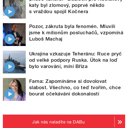
katy byl zlomový, poprvé někdo
s vraždou spojil Kočnera
Pozor, zákruta byla fenomén. Mluvili
jsme k milionům posluchačů, vzpomíná
Luboš Machaj
Ukrajina vzkazuje Teheránu: Ruce pryč
od velké podpory Ruska. Útok na loď
bylo varování, míní Bříza
Farna: Zapomínáme si dovolovat
slabost. Všechno, co teď tvořím, chce
bourat očekávání dokonalosti
Jak nás naladíte na DABu