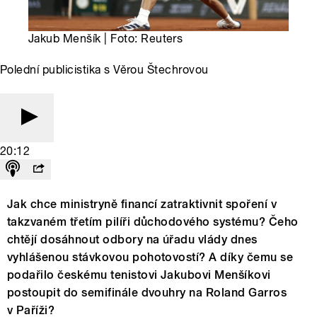
Jakub Menšík | Foto: Reuters
Polední publicistika s Věrou Štechrovou
20:12
Jak chce ministryně financí zatraktivnit spoření v
takzvaném třetím pilíři důchodového systému? Čeho
chtějí dosáhnout odbory na úřadu vlády dnes
vyhlášenou stávkovou pohotovostí? A díky čemu se
podařilo českému tenistovi Jakubovi Menšíkovi
postoupit do semifinále dvouhry na Roland Garros
v Paříži?