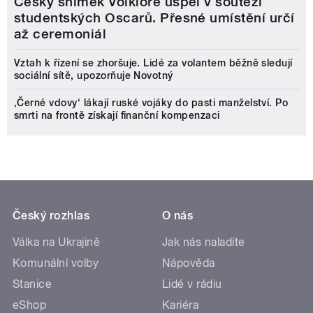
Český snímek Volklore uspěl v soutěži
studentských Oscarů. Přesné umístění určí
až ceremoniál
Vztah k řízení se zhoršuje. Lidé za volantem běžně sledují
sociální sítě, upozorňuje Novotný
‚Černé vdovy‘ lákají ruské vojáky do pasti manželství. Po
smrti na frontě získají finanční kompenzaci
Český rozhlas
O nás
Válka na Ukrajině
Jak nás naladíte
Komunální volby
Nápověda
Stanice
Lidé v rádiu
eShop
Kariéra