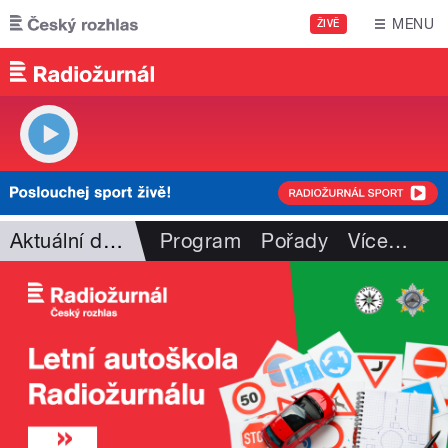
Přejít k hlavnímu obsahu
MENU
ŽIVĚ
Aktuální dění
Program
Pořady
Více
…