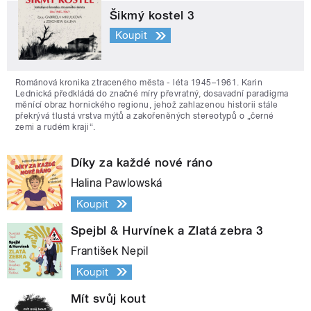
Šikmý kostel 3
Koupit
Románová kronika ztraceného města - léta 1945–1961. Karin
Lednická předkládá do značné míry převratný, dosavadní paradigma
měnící obraz hornického regionu, jehož zahlazenou historii stále
překrývá tlustá vrstva mýtů a zakořeněných stereotypů o „černé
zemi a rudém kraji“.
Díky za každé nové ráno
Halina Pawlowská
Koupit
Spejbl & Hurvínek a Zlatá zebra 3
František Nepil
Koupit
Mít svůj kout