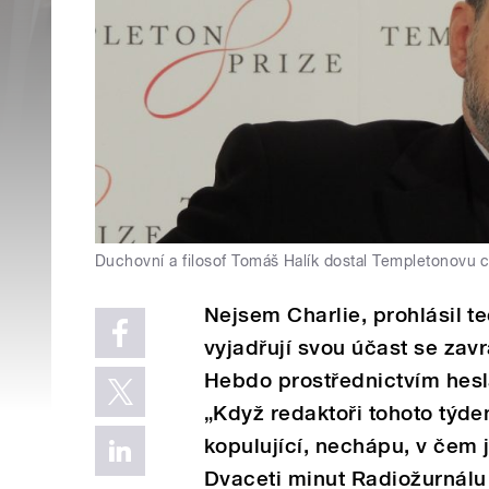
Duchovní a filosof Tomáš Halík dostal Templetonovu 
Nejsem Charlie, prohlásil te
vyjadřují svou účast se zav
Hebdo prostřednictvím hesla
„Když redaktoři tohoto týdení
kopulující, nechápu, v čem j
Dvaceti minut Radiožurnálu