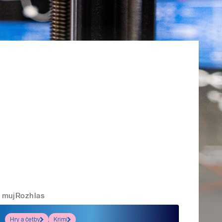
mujRozhlas
Hry a četby
Krimi