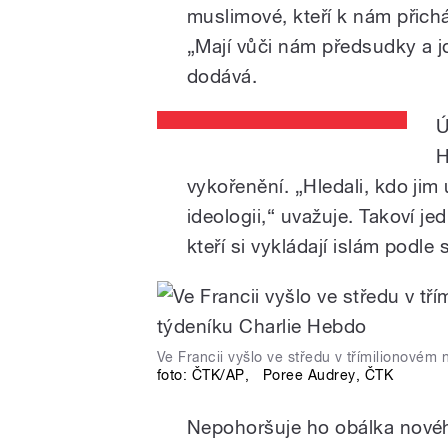
muslimové, kteří k nám přicház
„Mají vůči nám předsudky a 
dodává.
Ú
H
vykořenění. „Hledali, kdo jim
pause
ideologii,“ uvažuje. Takoví jed
kteří si vykládají islám podle
Ve Francii vyšlo ve středu v třímilionovém 
foto:
ČTK/AP
,
Poree Audrey
,
ČTK
Nepohoršuje ho obálka novéh