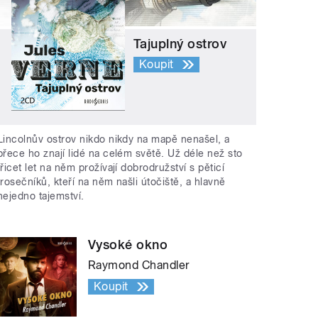
Tajuplný ostrov
Koupit
Lincolnův ostrov nikdo nikdy na mapě nenašel, a
přece ho znají lidé na celém světě. Už déle než sto
třicet let na něm prožívají dobrodružství s pěticí
trosečníků, kteří na něm našli útočiště, a hlavně
nejedno tajemství.
Vysoké okno
Raymond Chandler
Koupit