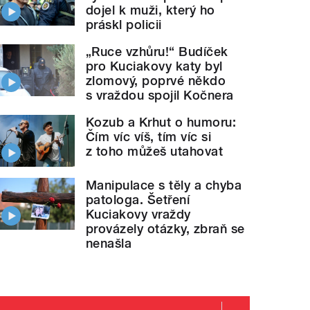
dojel k muži, který ho
práskl policii
„Ruce vzhůru!“ Budíček
pro Kuciakovy katy byl
zlomový, poprvé někdo
s vraždou spojil Kočnera
ždění redaktorů časopisu Charlie Hebdo, o karikatur
Kozub a Krhut o humoru:
Čím víc víš, tím víc si
z toho můžeš utahovat
Manipulace s těly a chyba
patologa. Šetření
Kuciakovy vraždy
provázely otázky, zbraň se
nenašla