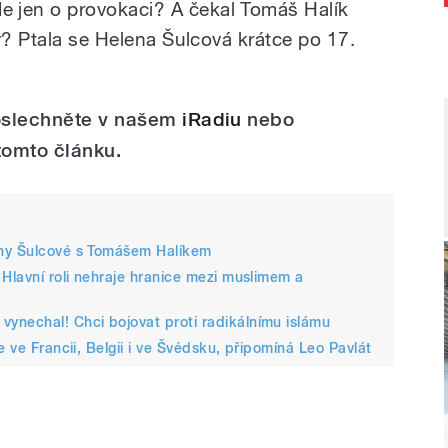
jen o provokaci? A čekal Tomáš Halík
r? Ptala se Helena Šulcová krátce po 17.
poslechněte v našem
iRadiu
nebo
tomto článku.
eny Šulcové s Tomášem Halíkem
 Hlavní roli nehraje hranice mezi muslimem a
ynechal! Chci bojovat proti radikálnímu islámu
e ve Francii, Belgii i ve Švédsku, připomíná Leo Pavlát