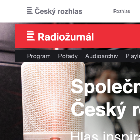
Přejít k hlavnímu obsahu
iRozhlas
Program
Pořady
Audioarchiv
Playl