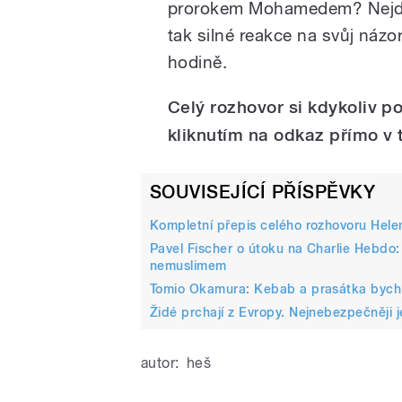
prorokem Mohamedem? Nejde 
tak silné reakce na svůj názo
hodině.
Celý rozhovor si kdykoliv 
kliknutím na odkaz přímo v 
SOUVISEJÍCÍ PŘÍSPĚVKY
Kompletní přepis celého rozhovoru Hel
Pavel Fischer o útoku na Charlie Hebdo:
nemuslimem
Tomio Okamura: Kebab a prasátka bych v
Židé prchají z Evropy. Nejnebezpečněji j
autor:
heš