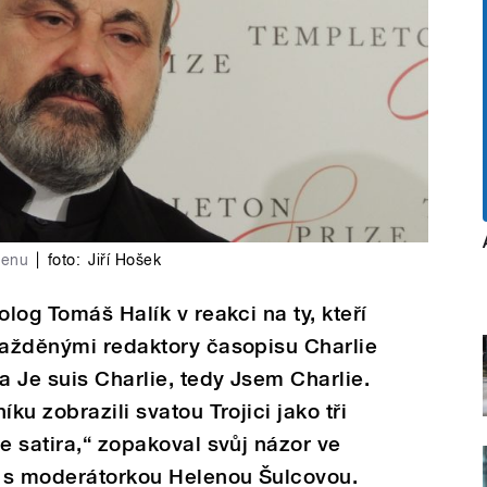
cenu
|
foto:
Jiří Hošek
olog Tomáš Halík v reakci na ty, kteří
ražděnými redaktory časopisu Charlie
 Je suis Charlie, tedy Jsem Charlie.
ku zobrazili svatou Trojici jako tři
e satira,“ zopakoval svůj názor ve
 s moderátorkou Helenou Šulcovou.