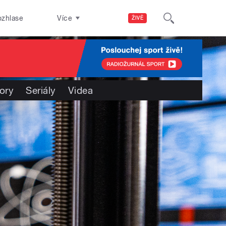
ozhlase
Více
ŽIVĚ
ory
Seriály
Videa