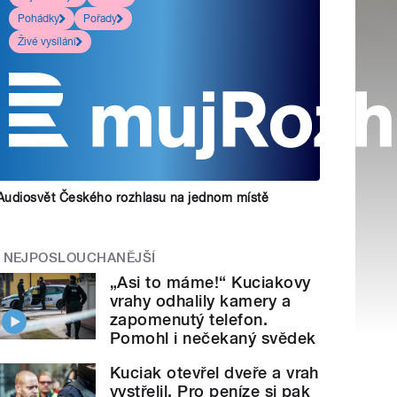
Pohádky
Pořady
Živé vysílání
Audiosvět Českého rozhlasu na jednom místě
NEJPOSLOUCHANĚJŠÍ
„Asi to máme!“ Kuciakovy
vrahy odhalily kamery a
zapomenutý telefon.
Pomohl i nečekaný svědek
Kuciak otevřel dveře a vrah
vystřelil. Pro peníze si pak