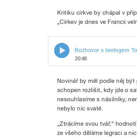
Kritiku církve by chápal v př
„Církev je dnes ve Francii ve
Rozhovor s teologem Tom
20:48
Rozhovor s teologem
Play
reakci lidí po celém 
Novinář by měl podle něj být 
redaktorů časopisu C
karikaturách a satiře 
schopen rozlišit, kdy jde o s
také o problému mlad
nesouhlasíme s násilníky, nem
Evropě. Moderuje He
nebylo nic svaté.
„Ztrácíme svou tvář,“ hodnotí
ze všeho děláme legraci a ni
/