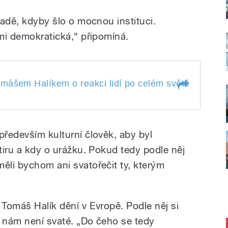
ípadě, kdyby šlo o mocnou instituci.
lmi demokratická,“ připomíná.
ášem Halíkem o reakci lidí po celém světě na zavra
 Tomášem Halíkem o
světě na zavraždění
především kulturní člověk, aby byl
harlie Hebdo, o
Šulcová.
tohoto časopisu a
atiru a kdy o urážku. Pokud tedy podle něj
ých muslimů v
ěli bychom ani svatořečit ty, kterým
lena
 Tomáš Halík dění v Evropě. Podle něj si
c nám není svaté. „Do čeho se tedy