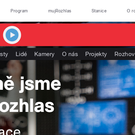
Program
mujRozhlas
Stanice
O r
isty
Lidé
Kamery
O nás
Projekty
Rozhov