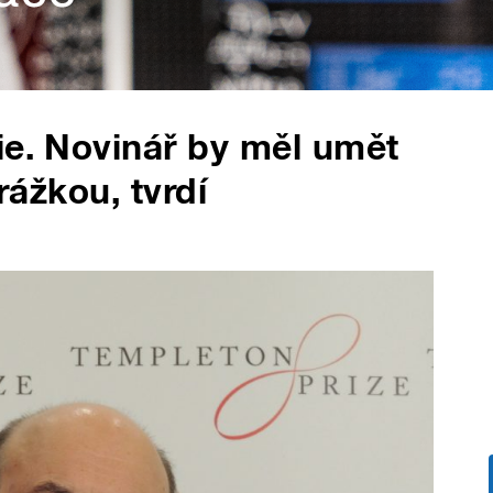
ie. Novinář by měl umět
urážkou, tvrdí