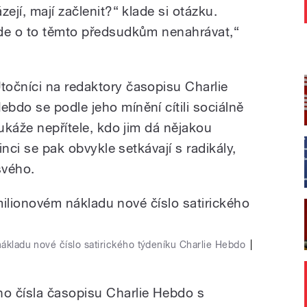
ejí, mají začlenit?“ klade si otázku.
jde o to těmto předsudkům nenahrávat,“
točníci na redaktory časopisu Charlie
ebdo se podle jeho mínění cítili sociálně
 ukáže nepřítele, kdo jim dá nějakou
inci se pak obvykle setkávají s radikály,
 svého.
nákladu nové číslo satirického týdeníku Charlie Hebdo
|
o čísla časopisu Charlie Hebdo s