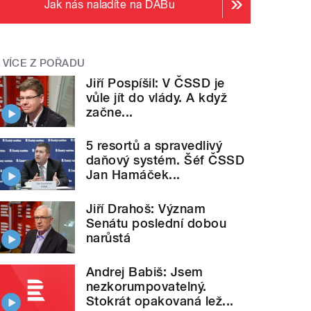
Jak nás naladíte na DABu
VÍCE Z POŘADU
Jiří Pospíšil: V ČSSD je
vůle jít do vlády. A když
začne...
5 resortů a spravedlivý
daňový systém. Šéf ČSSD
Jan Hamáček...
Jiří Drahoš: Význam
Senátu poslední dobou
narůstá
Andrej Babiš: Jsem
nezkorumpovatelný.
Stokrát opakovaná lež...