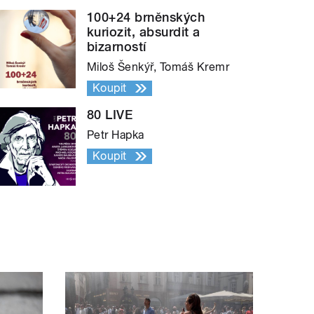
100+24 brněnských
kuriozit, absurdit a
bizarností
Miloš Šenkýř, Tomáš Kremr
Koupit
80 LIVE
Petr Hapka
Koupit