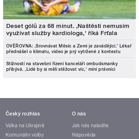
Deset gólů za 68 minut. ,Naštěstí nemusím
využívat služby kardiologa,‘ říká Frťala
OVĚŘOVNA: ‚Srovnávat Měsíc a Zemi je zavádějící.‘ Lékař
přednášel o klimatu, video je prý vytržené z kontextu
Stížností na stavební řízení kanceláři ombudsmanky
přibývá. ‚Lidé by si měli stěžovat víc,‘ míní právníci
Český rozhlas
O nás
Válka na Ukrajině
Jak nás naladíte
Komunální volby
Nápověda