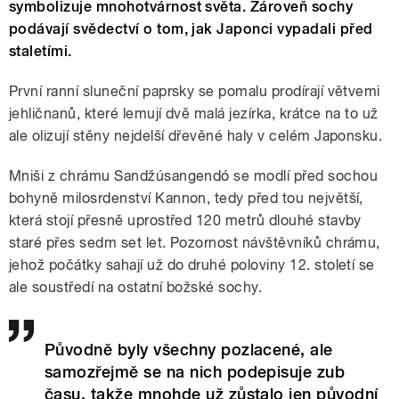
symbolizuje mnohotvárnost světa. Zároveň sochy
podávají svědectví o tom, jak Japonci vypadali před
staletími.
První ranní sluneční paprsky se pomalu prodírají větvemi
jehličnanů, které lemují dvě malá jezírka, krátce na to už
ale olizují stěny nejdelší dřevěné haly v celém Japonsku.
Mniši z chrámu Sandžúsangendó se modlí před sochou
bohyně milosrdenství Kannon, tedy před tou největší,
která stojí přesně uprostřed 120 metrů dlouhé stavby
staré přes sedm set let. Pozornost návštěvníků chrámu,
jehož počátky sahají už do druhé poloviny 12. století se
ale soustředí na ostatní božské sochy.
Původně byly všechny pozlacené, ale
samozřejmě se na nich podepisuje zub
času, takže mnohde už zůstalo jen původní