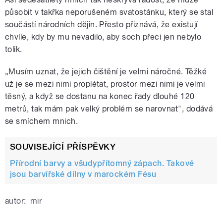
působit v takřka neporušeném svatostánku, který se stal
součástí národních dějin. Přesto přiznává, že existují
chvíle, kdy by mu nevadilo, aby soch přeci jen nebylo
tolik.
„Musím uznat, že jejich čištění je velmi náročné. Těžké
už je se mezi nimi proplétat, prostor mezi nimi je velmi
těsný, a když se dostanu na konec řady dlouhé 120
metrů, tak mám pak velký problém se narovnat", dodává
se smíchem mnich.
SOUVISEJÍCÍ PŘÍSPĚVKY
Přírodní barvy a všudypřítomný zápach. Takové
jsou barvířské dílny v marockém Fésu
autor:
mir