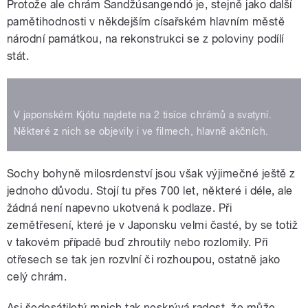
Protože ale chrám Sandžúsangendó je, stejně jako další
pamětihodnosti v někdejším císařském hlavním městě
národní památkou, na rekonstrukci se z poloviny podílí
stát.
V japonském Kjótu najdete na 2 tisíce chrámů a svatyní.
Některé z nich se objevily i ve filmech, hlavně akčních.
Sochy bohyně milosrdenství jsou však výjimečné ještě z
jednoho důvodu. Stojí tu přes 700 let, některé i déle, ale
žádná není napevno ukotvená k podlaze. Při
zemětřesení, které je v Japonsku velmi časté, by se totiž
v takovém případě buď zhroutily nebo rozlomily. Při
otřesech se tak jen rozvlní či rozhoupou, ostatně jako
celý chrám.
Asi šedesátiletý mnich tak neskrývá radost, že může