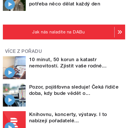
potřeba něco dělat každý den
Jak nás naladíte na DABu
VÍCE Z POŘADU
10 minut, 50 korun a katastr
nemovitostí. Zjistit vaše rodné...
Pozor, pojišťovna sleduje! Čeká řidiče
doba, kdy bude vědět o...
Knihovnu, koncerty, výstavy. I to
nabízejí pořadatelé...