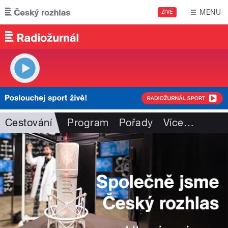
Přejít k hlavnímu obsahu
MENU
ŽIVĚ
Cestování
Program
Pořady
Více
…