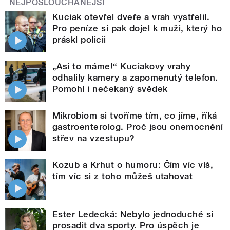
NEJPOSLOUCHANĚJŠÍ
Kuciak otevřel dveře a vrah vystřelil.
Pro peníze si pak dojel k muži, který ho
práskl policii
„Asi to máme!“ Kuciakovy vrahy
odhalily kamery a zapomenutý telefon.
Pomohl i nečekaný svědek
Mikrobiom si tvoříme tím, co jíme, říká
gastroenterolog. Proč jsou onemocnění
střev na vzestupu?
Kozub a Krhut o humoru: Čím víc víš,
tím víc si z toho můžeš utahovat
Ester Ledecká: Nebylo jednoduché si
prosadit dva sporty. Pro úspěch je