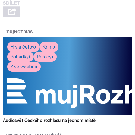
mujRozhlas
Hry a četby
Krimi
Pohádky
Pořady
Živé vysílání
Audiosvět Českého rozhlasu na jednom místě