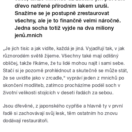
dřevo natřené přírodním lakem uruši.
Snažíme se je postupně zrestaurovat
všechny, ale je to finančně velmi náročné.
Jedna socha totiž vyjde na dva miliony
jenů.mnich
„Je jich tisíc a jak vidíte, každá je jiná. Vyjadřují tak, v jak
různorodém světě žijeme. Všechny také mají odlišný
obličej, takže říkáme, že tu lidé mohou najít i sami sebe.
Stačí si je pozorně prohlédnout a skutečně se může stát,
že se uvidíte jako v zrcadle,“ vypráví jeden z mnichů po
skončení modliteb, zatímco procházíme podél soch v
životní velikosti stojících v deseti řadách za sebou.
Jsou dřevěné, z japonského cypřiše a hlavně ty v první
řadě si zachovávají svůj lesk, těm ostatním ho znovu
dodávají restaurátoři.