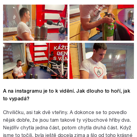
A na instagramu je to k vidění. Jak dlouho to hoří, jak
to vypadá?
Chviličku, asi tak dvě vteřiny. A dokonce se to povedlo
nějak dobře, že jsou tam takové ty výbuchové hřiby dva.
Nejdřív chytla jedna část, potom chytla druhá část. Když
jsme to točili, byla ještě docela zima a šlo od toho krásné