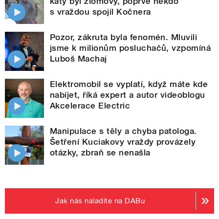
katy byl zlomový, poprvé někdo
s vraždou spojil Kočnera
Pozor, zákruta byla fenomén. Mluvili
jsme k milionům posluchačů, vzpomíná
Luboš Machaj
Elektromobil se vyplatí, když máte kde
nabíjet, říká expert a autor videoblogu
Akcelerace Electric
Manipulace s těly a chyba patologa.
Šetření Kuciakovy vraždy provázely
otázky, zbraň se nenašla
Jak nás naladíte na DABu