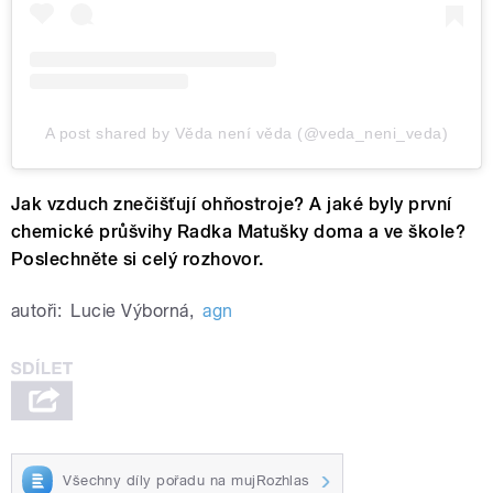
A post shared by Věda není věda (@veda_neni_veda)
Jak vzduch znečišťují ohňostroje? A jaké byly první
chemické průšvihy Radka Matušky doma a ve škole?
Poslechněte si celý rozhovor.
autoři:
Lucie Výborná
,
agn
Všechny díly pořadu na mujRozhlas