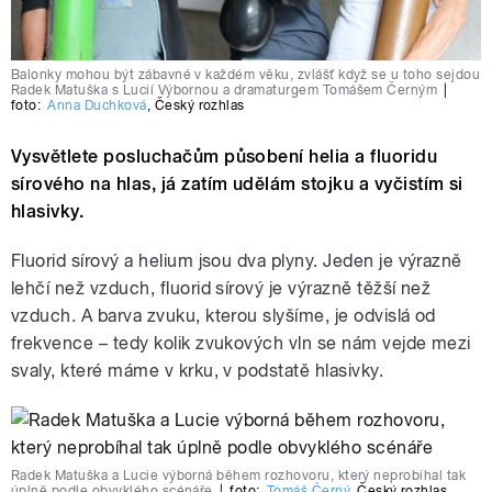
Balonky mohou být zábavné v každém věku, zvlášť když se u toho sejdou
Radek Matuška s Lucií Výbornou a dramaturgem Tomášem Černým
|
foto:
Anna Duchková
,
Český rozhlas
Vysvětlete posluchačům působení helia a fluoridu
sírového na hlas, já zatím udělám stojku a vyčistím si
hlasivky.
Fluorid sírový a helium jsou dva plyny. Jeden je výrazně
lehčí než vzduch, fluorid sírový je výrazně těžší než
vzduch. A barva zvuku, kterou slyšíme, je odvislá od
frekvence – tedy kolik zvukových vln se nám vejde mezi
svaly, které máme v krku, v podstatě hlasivky.
Radek Matuška a Lucie výborná během rozhovoru, který neprobíhal tak
úplně podle obvyklého scénáře
|
foto:
Tomáš Černý
,
Český rozhlas