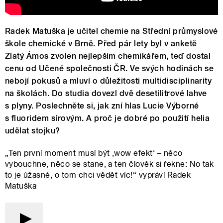
Radek Matuška je učitel chemie na Střední průmyslové
škole chemické v Brně. Před pár lety byl v anketě
Zlatý Ámos zvolen nejlepším chemikářem, teď dostal
cenu od Učené společnosti ČR. Ve svých hodinách se
nebojí pokusů a mluví o důležitosti multidisciplinarity
na školách. Do studia dovezl dvě desetilitrové lahve
s plyny. Poslechněte si, jak zní hlas Lucie Výborné
s fluoridem sírovým. A proč je dobré po použití helia
udělat stojku?
„Ten první moment musí být ,wow efekt‘ – něco
vybouchne, něco se stane, a ten člověk si řekne: No tak
to je úžasné, o tom chci vědět víc!“ vypráví Radek
Matuška