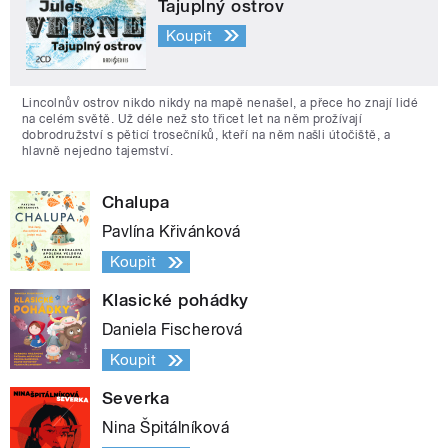
Tajuplný ostrov
Koupit
Lincolnův ostrov nikdo nikdy na mapě nenašel, a přece ho znají lidé
na celém světě. Už déle než sto třicet let na něm prožívají
dobrodružství s pěticí trosečníků, kteří na něm našli útočiště, a
hlavně nejedno tajemství.
Chalupa
Pavlína Křivánková
Koupit
Klasické pohádky
Daniela Fischerová
Koupit
Severka
Nina Špitálníková