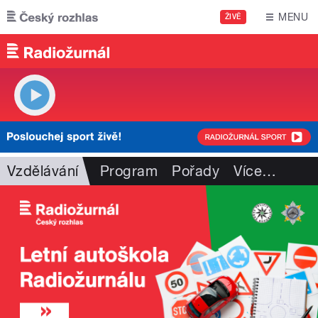
Přejít k hlavnímu obsahu
MENU
ŽIVĚ
Vzdělávání
Program
Pořady
Více
…