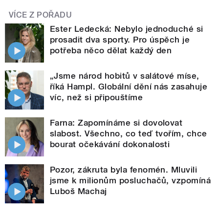
VÍCE Z POŘADU
Ester Ledecká: Nebylo jednoduché si
prosadit dva sporty. Pro úspěch je
potřeba něco dělat každý den
„Jsme národ hobitů v salátové míse,
říká Hampl. Globální dění nás zasahuje
víc, než si připouštíme
Farna: Zapomínáme si dovolovat
slabost. Všechno, co teď tvořím, chce
bourat očekávání dokonalosti
Pozor, zákruta byla fenomén. Mluvili
jsme k milionům posluchačů, vzpomíná
Luboš Machaj