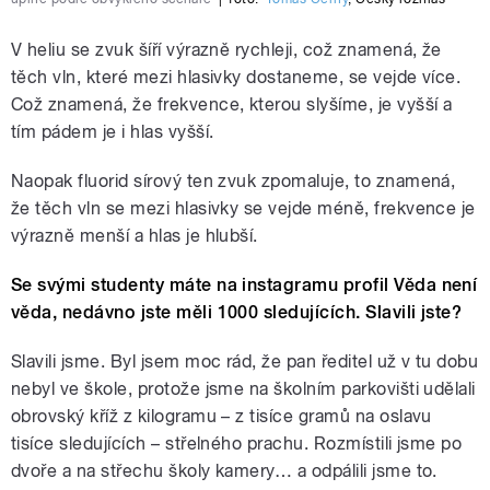
V heliu se zvuk šíří výrazně rychleji, což znamená, že
těch vln, které mezi hlasivky dostaneme, se vejde více.
Což znamená, že frekvence, kterou slyšíme, je vyšší a
tím pádem je i hlas vyšší.
Naopak fluorid sírový ten zvuk zpomaluje, to znamená,
že těch vln se mezi hlasivky se vejde méně, frekvence je
výrazně menší a hlas je hlubší.
Se svými studenty máte na instagramu profil Věda není
věda, nedávno jste měli 1000 sledujících. Slavili jste?
Slavili jsme. Byl jsem moc rád, že pan ředitel už v tu dobu
nebyl ve škole, protože jsme na školním parkovišti udělali
obrovský kříž z kilogramu – z tisíce gramů na oslavu
tisíce sledujících – střelného prachu. Rozmístili jsme po
dvoře a na střechu školy kamery… a odpálili jsme to.