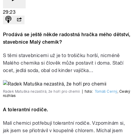
29:23
Prodává se ještě někde radostná hračka mého dětství,
stavebnice Malý chemik?
S těmi stavebnicemi už je to trošičku horší, nicméně
Malého chemika si člověk může postavit i doma. Stačí
ocet, jedlá soda, obal od kinder vajíčka…
Radek Matuška nezastírá, že hoří pro chemii
|
foto:
Tomáš Černý
,
Český
rozhlas
A tolerantní rodiče.
Malí chemici potřebují tolerantní rodiče. Vzpomínám si,
jak jsem se přiotrávil v koupelně chlorem. Míchal jsem