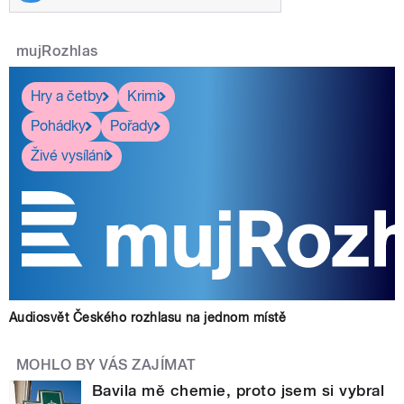
mujRozhlas
Hry a četby
Krimi
Pohádky
Pořady
Živé vysílání
Audiosvět Českého rozhlasu na jednom místě
MOHLO BY VÁS ZAJÍMAT
Bavila mě chemie, proto jsem si vybral