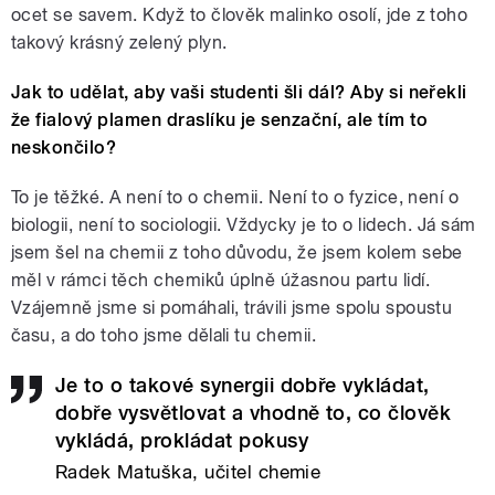
ocet se savem. Když to člověk malinko osolí, jde z toho
takový krásný zelený plyn.
Jak to udělat, aby vaši studenti šli dál? Aby si neřekli
že fialový plamen draslíku je senzační, ale tím to
neskončilo?
To je těžké. A není to o chemii. Není to o fyzice, není o
biologii, není to sociologii. Vždycky je to o lidech. Já sám
jsem šel na chemii z toho důvodu, že jsem kolem sebe
měl v rámci těch chemiků úplně úžasnou partu lidí.
Vzájemně jsme si pomáhali, trávili jsme spolu spoustu
času, a do toho jsme dělali tu chemii.
Je to o takové synergii dobře vykládat,
dobře vysvětlovat a vhodně to, co člověk
vykládá, prokládat pokusy
Radek Matuška, učitel chemie