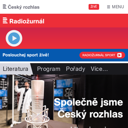
Přejít k hlavnímu obsahu
MENU
ŽIVĚ
Literatura
Program
Pořady
Více
…