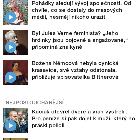
Pohádky sledují vývoj společnosti. Od
chvíle, co se dostaly do masových
médií, nesmějí nikoho urazit
Byl Jules Verne feminista? „Jeho
hrdinky jsou bojovné a angažované,“
připomíná znalkyně
Božena Němcová nebyla cynická
krasavice, své vztahy odstonala,
přibližuje spisovatelka Bittnerová
NEJPOSLOUCHANĚJŠÍ
Kuciak otevřel dveře a vrah vystřelil.
Pro peníze si pak dojel k muži, který ho
práskl policii