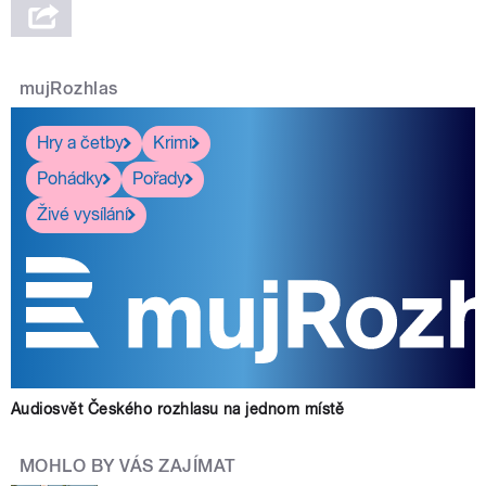
mujRozhlas
Hry a četby
Krimi
Pohádky
Pořady
Živé vysílání
Audiosvět Českého rozhlasu na jednom místě
MOHLO BY VÁS ZAJÍMAT