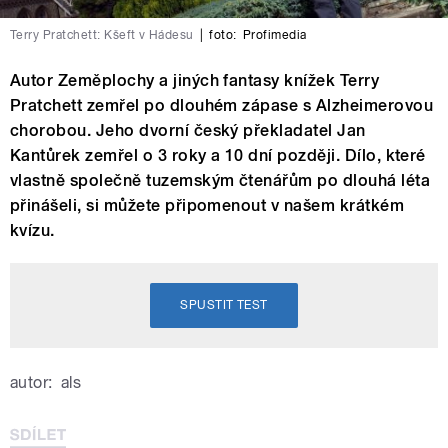
Terry Pratchett: Kšeft v Hádesu
|
foto:
Profimedia
Autor Zeměplochy a jiných fantasy knížek Terry
Pratchett zemřel po dlouhém zápase s Alzheimerovou
chorobou. Jeho dvorní český překladatel Jan
Kantůrek zemřel o 3 roky a 10 dní později. Dílo, které
vlastně společně tuzemským čtenářům po dlouhá léta
přinášeli, si můžete připomenout v našem krátkém
kvízu.
SPUSTIT TEST
autor:
als