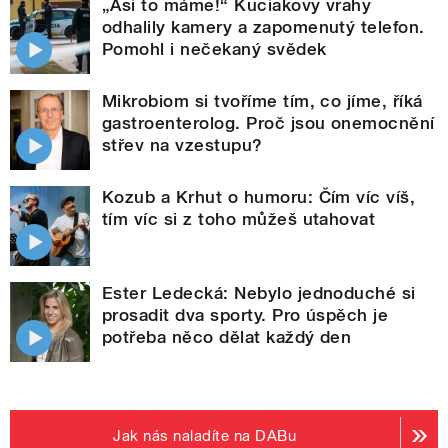
„Asi to máme!“ Kuciakovy vrahy
odhalily kamery a zapomenutý telefon.
Pomohl i nečekaný svědek
Mikrobiom si tvoříme tím, co jíme, říká
gastroenterolog. Proč jsou onemocnění
střev na vzestupu?
Kozub a Krhut o humoru: Čím víc víš,
tím víc si z toho můžeš utahovat
Ester Ledecká: Nebylo jednoduché si
prosadit dva sporty. Pro úspěch je
potřeba něco dělat každý den
Jak nás naladíte na DABu