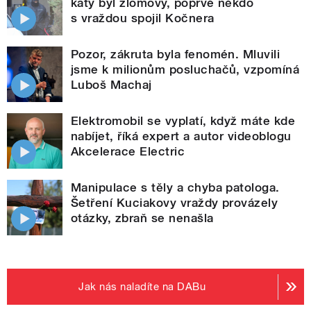
katy byl zlomový, poprvé někdo
s vraždou spojil Kočnera
Pozor, zákruta byla fenomén. Mluvili
jsme k milionům posluchačů, vzpomíná
Luboš Machaj
Elektromobil se vyplatí, když máte kde
nabíjet, říká expert a autor videoblogu
Akcelerace Electric
Manipulace s těly a chyba patologa.
Šetření Kuciakovy vraždy provázely
otázky, zbraň se nenašla
Jak nás naladíte na DABu