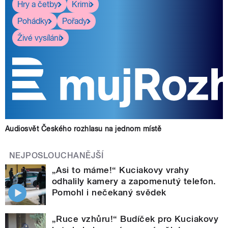
Hry a četby
Krimi
Pohádky
Pořady
Živé vysílání
Audiosvět Českého rozhlasu na jednom místě
NEJPOSLOUCHANĚJŠÍ
„Asi to máme!“ Kuciakovy vrahy
odhalily kamery a zapomenutý telefon.
Pomohl i nečekaný svědek
„Ruce vzhůru!“ Budíček pro Kuciakovy