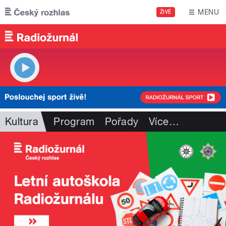
Přejít k hlavnímu obsahu
MENU
ŽIVĚ
Kultura
Program
Pořady
Více
…