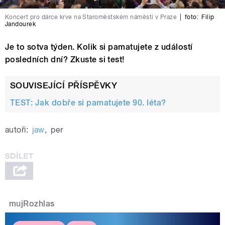
Koncert pro dárce krve na Staroměstském náměstí v Praze
|
foto:
Filip
Jandourek
Je to sotva týden. Kolik si pamatujete z událostí
posledních dní? Zkuste si test!
SOUVISEJÍCÍ PŘÍSPĚVKY
TEST: Jak dobře si pamatujete 90. léta?
autoři:
jaw
,
per
mujRozhlas