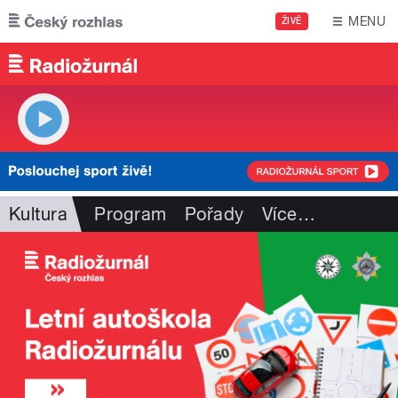
Přejít k hlavnímu obsahu
MENU
ŽIVĚ
Kultura
Program
Pořady
Více
…