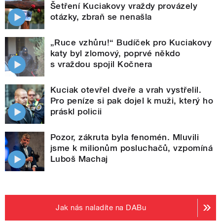
Šetření Kuciakovy vraždy provázely
otázky, zbraň se nenašla
„Ruce vzhůru!“ Budíček pro Kuciakovy
katy byl zlomový, poprvé někdo
s vraždou spojil Kočnera
Kuciak otevřel dveře a vrah vystřelil.
Pro peníze si pak dojel k muži, který ho
práskl policii
Pozor, zákruta byla fenomén. Mluvili
jsme k milionům posluchačů, vzpomíná
Luboš Machaj
Jak nás naladíte na DABu