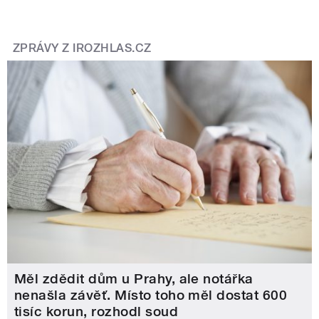
ZPRÁVY Z IROZHLAS.CZ
Měl zdědit dům u Prahy, ale notářka
nenašla závěť. Místo toho měl dostat 600
tisíc korun, rozhodl soud