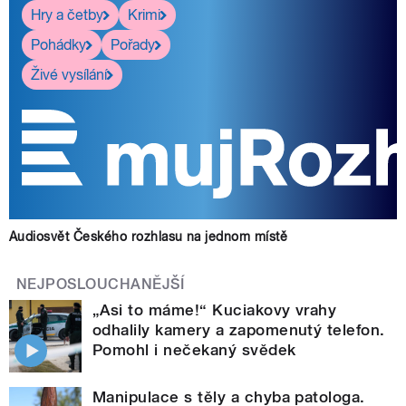
Hry a četby
Krimi
Pohádky
Pořady
Živé vysílání
Audiosvět Českého rozhlasu na jednom místě
NEJPOSLOUCHANĚJŠÍ
„Asi to máme!“ Kuciakovy vrahy
odhalily kamery a zapomenutý telefon.
Pomohl i nečekaný svědek
Manipulace s těly a chyba patologa.