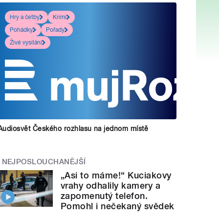
Hry a četby
Krimi
Pohádky
Pořady
Živé vysílání
Audiosvět Českého rozhlasu na jednom místě
NEJPOSLOUCHANĚJŠÍ
„Asi to máme!“ Kuciakovy
vrahy odhalily kamery a
zapomenutý telefon.
Pomohl i nečekaný svědek