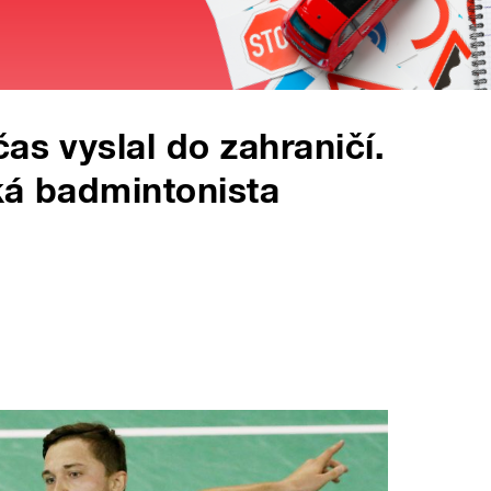
as vyslal do zahraničí.
íká badmintonista