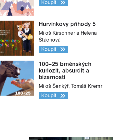
Koupit
Hurvínkovy příhody 5
Miloš Kirschner a Helena
Štáchová
Koupit
100+25 brněnských
kuriozit, absurdit a
bizarností
Miloš Šenkýř, Tomáš Kremr
Koupit