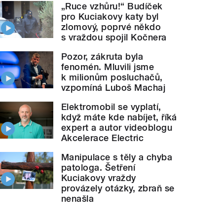
„Ruce vzhůru!“ Budíček
pro Kuciakovy katy byl
zlomový, poprvé někdo
s vraždou spojil Kočnera
Pozor, zákruta byla
fenomén. Mluvili jsme
k milionům posluchačů,
vzpomíná Luboš Machaj
Elektromobil se vyplatí,
když máte kde nabíjet, říká
expert a autor videoblogu
Akcelerace Electric
Manipulace s těly a chyba
patologa. Šetření
Kuciakovy vraždy
provázely otázky, zbraň se
nenašla