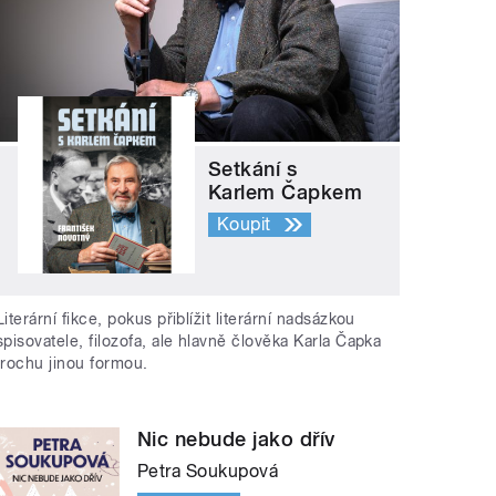
Setkání s
Karlem Čapkem
Koupit
Literární fikce, pokus přiblížit literární nadsázkou
spisovatele, filozofa, ale hlavně člověka Karla Čapka
trochu jinou formou.
Nic nebude jako dřív
Petra Soukupová