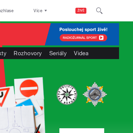
ozhlase
Více
ŽIVĚ
kty
Rozhovory
Seriály
Videa