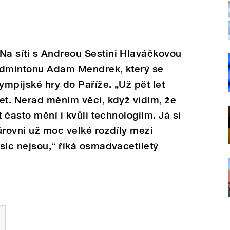
a síti s Andreou Sestini Hlaváčkovou
admintonu Adam Mendrek, který se
mpijské hry do Paříže. „Už pět let
et. Nerad měním věci, když vidím, že
t často mění i kvůli technologiím. Já si
úrovni už moc velké rozdíly mezi
síc nejsou,“ říká osmadvacetiletý