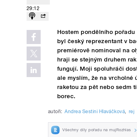
29:12
Hostem pondělního pořadu N
byl český reprezentant v b
premiérově nominoval na oly
hraji se stejným druhem rak
fungují. Moji spoluhráči dos
ale myslím, že na vrcholné 
raketou za pět nebo sedm ti
borec.
autoři:
Andrea Sestini Hlaváčková
,
rej
Všechny díly pořadu na mujRozhlas