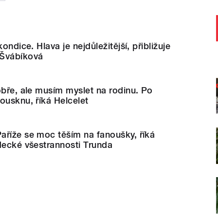
ondice. Hlava je nejdůležitější, přibližuje
 Švábíková
obře, ale musím myslet na rodinu. Po
ousknu, říká Helcelet
aříže se moc těším na fanoušky, říká
decké všestrannosti Trunda