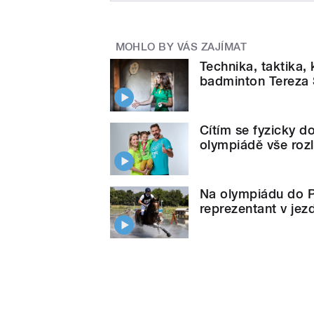
MOHLO BY VÁS ZAJÍMAT
Technika, taktika, k
badminton Tereza
Cítím se fyzicky d
olympiádě vše rozl
Na olympiádu do P
reprezentant v jez