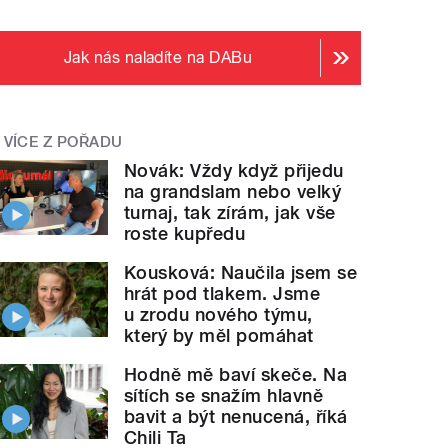
Jak nás naladíte na DABu
VÍCE Z POŘADU
Novák: Vždy když přijedu
na grandslam nebo velký
turnaj, tak zírám, jak vše
roste kupředu
Kousková: Naučila jsem se
hrát pod tlakem. Jsme
u zrodu nového týmu,
který by měl pomáhat
Hodně mě baví skeče. Na
sítích se snažím hlavně
bavit a být nenucená, říká
Chili Ta