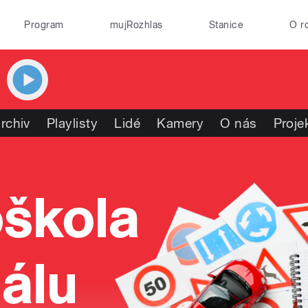
Program
mujRozhlas
Stanice
O r
rchiv
Playlisty
Lidé
Kamery
O nás
Proje