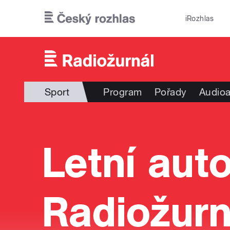
Přejít k hlavnímu obsahu
iRozhlas
Sport
Program
Pořady
Audioa