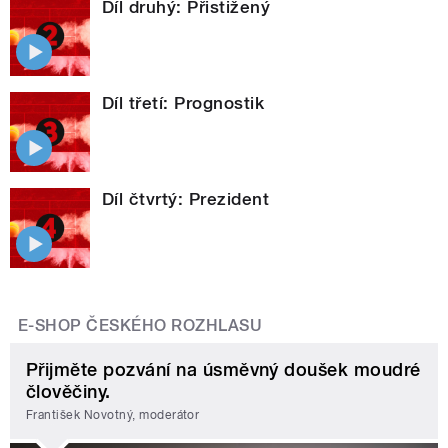
Díl druhý: Přistižený
Díl třetí: Prognostik
Díl čtvrtý: Prezident
E-SHOP ČESKÉHO ROZHLASU
Přijměte pozvání na úsměvný doušek moudré
člověčiny.
František Novotný, moderátor