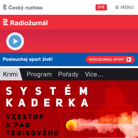
Přejít k hlavnímu obsahu
MENU
ŽIVĚ
Krimi
Program
Pořady
Více
…