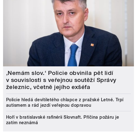
‚Nemám slov.‘ Policie obvinila pět lidí
v souvislosti s veřejnou soutěží Správy
železnic, včetně jejího exšéfa
Policie hledá devítiletého chlapce z pražské Letné. Trpí
autismem a rád jezdí veřejnou dopravou
Hoří v bratislavské rafinérii Slovnaft. Příčina požáru je
zatím neznámá