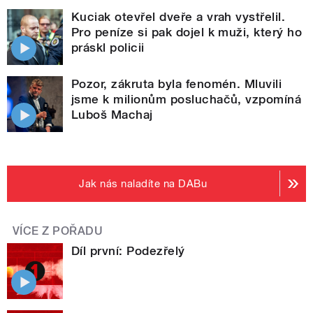
Kuciak otevřel dveře a vrah vystřelil.
Pro peníze si pak dojel k muži, který ho
práskl policii
Pozor, zákruta byla fenomén. Mluvili
jsme k milionům posluchačů, vzpomíná
Luboš Machaj
Jak nás naladíte na DABu
VÍCE Z POŘADU
Díl první: Podezřelý