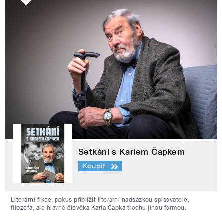
Setkání s Karlem Čapkem
Koupit
Literární fikce, pokus přiblížit literární nadsázkou spisovatele,
filozofa, ale hlavně člověka Karla Čapka trochu jinou formou.