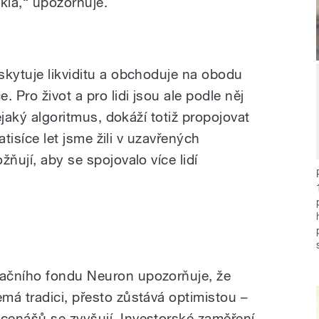
kla,“ upozorňuje.
skytuje likviditu a obchoduje na obodu
 Pro život a pro lidi jsou ale podle něj
nějaký algoritmus, dokáží totiž propojovat
tatisíce let jsme žili v uzavřených
ňují, aby se spojovalo více lidí
ačního fondu Neuron upozorňuje, že
má tradici, přesto zůstává optimistou –
cenášů se zvyšují. Investorské zaměření