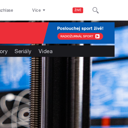
ozhlase
Více
ŽIVĚ
ory
Seriály
Videa