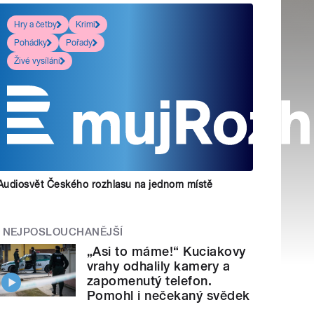
Hry a četby
Krimi
Pohádky
Pořady
Živé vysílání
Audiosvět Českého rozhlasu na jednom místě
NEJPOSLOUCHANĚJŠÍ
„Asi to máme!“ Kuciakovy
vrahy odhalily kamery a
zapomenutý telefon.
Pomohl i nečekaný svědek