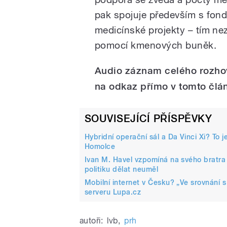
pak spojuje především s fon
medicínské projekty – tím ne
pomocí kmenových buněk.
Audio záznam celého rozhov
na odkaz přímo v tomto člá
SOUVISEJÍCÍ PŘÍSPĚVKY
Hybridní operační sál a Da Vinci Xi? To 
Homolce
Ivan M. Havel vzpomíná na svého bratra V
politiku dělat neuměl
Mobilní internet v Česku? „Ve srovnání s
serveru Lupa.cz
autoři:
lvb
,
prh