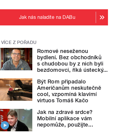
Jak nás naladíte na DABu
VÍCE Z POŘADU
Romové neseženou
bydlení. Bez obchodníků
s chudobou by z nich byli
bezdomovci, říká ústecký...
Být Rom připadalo
Američanům neskutečně
cool, vzpomíná klavírní
virtuos Tomáš Kačo
Jak na zdravé srdce?
Mobilní aplikace vám
nepomůže, použijte...