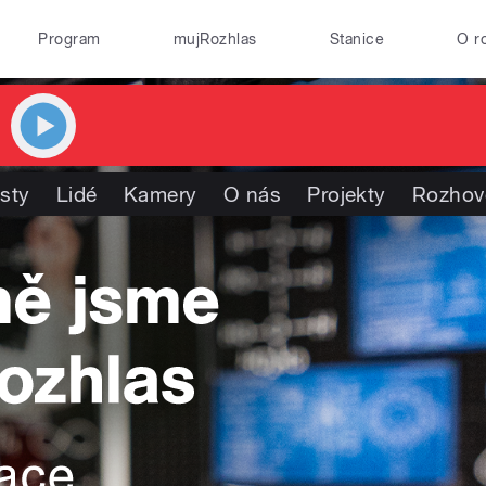
Program
mujRozhlas
Stanice
O r
isty
Lidé
Kamery
O nás
Projekty
Rozhov