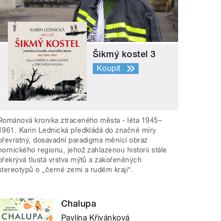
Šikmý kostel 3
Koupit
Románová kronika ztraceného města - léta 1945–
1961. Karin Lednická předkládá do značné míry
převratný, dosavadní paradigma měnící obraz
hornického regionu, jehož zahlazenou historii stále
překrývá tlustá vrstva mýtů a zakořeněných
stereotypů o „černé zemi a rudém kraji“.
Chalupa
Pavlína Křivánková