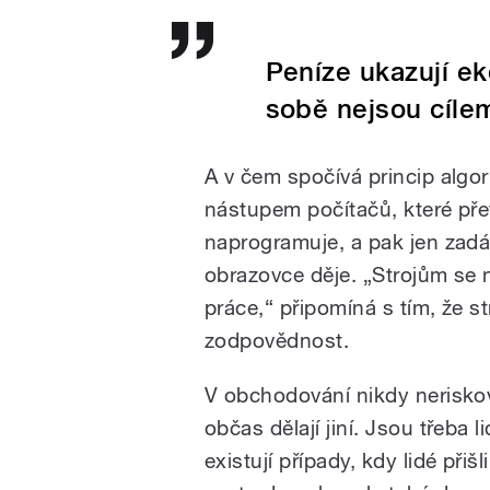
Peníze ukazují e
sobě nejsou cíl
A v čem spočívá princip algo
nástupem počítačů, které přev
naprogramuje, a pak jen zadá
obrazovce děje. „Strojům se 
práce,“ připomíná s tím, že st
zodpovědnost.
V obchodování nikdy neriskova
občas dělají jiní. Jsou třeba lid
existují případy, kdy lidé při