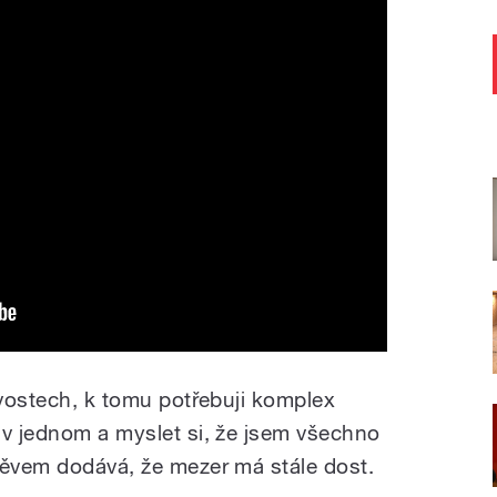
tvostech, k tomu potřebuji komplex
 v jednom a myslet si, že jsem všechno
měvem dodává, že mezer má stále dost.