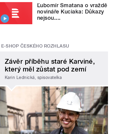
Ľubomír Smatana o vraždě
novináře Kuciaka: Důkazy
nejsou....
E-SHOP ČESKÉHO ROZHLASU
Závěr příběhu staré Karviné,
který měl zůstat pod zemí
Karin Lednická, spisovatelka