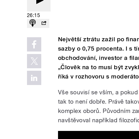
26:15
Největší ztrátu zažil po fina
sazby o 0,75 procenta. I s t
obchodování, investor a fila
„Člověk na to musí být zvykl
říká v rozhovoru s moderáto
Vše souvisí se vším, a pokud
tak to není dobře. Právě tako
komplex oborů. Původním zamě
navštěvoval například filozof