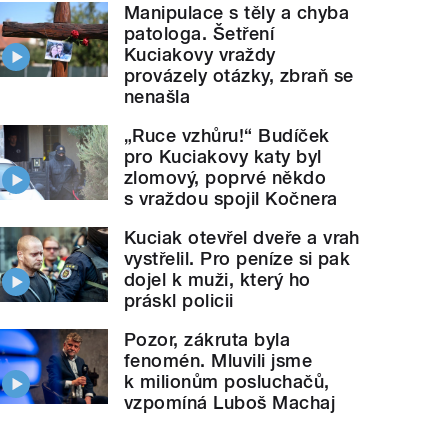
Manipulace s těly a chyba
patologa. Šetření
Kuciakovy vraždy
provázely otázky, zbraň se
nenašla
„Ruce vzhůru!“ Budíček
pro Kuciakovy katy byl
zlomový, poprvé někdo
s vraždou spojil Kočnera
Kuciak otevřel dveře a vrah
vystřelil. Pro peníze si pak
dojel k muži, který ho
práskl policii
Pozor, zákruta byla
fenomén. Mluvili jsme
k milionům posluchačů,
vzpomíná Luboš Machaj