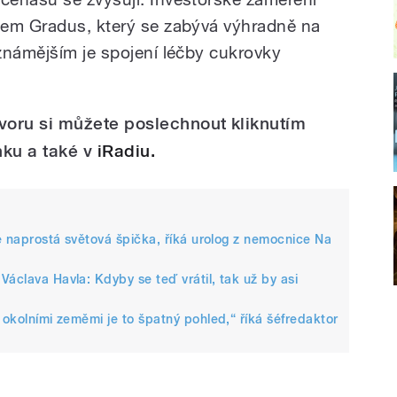
dem Gradus, který se zabývá výhradně na
známějším je spojení léčby cukrovky
oru si můžete poslechnout kliknutím
nku a také v
iRadiu.
je naprostá světová špička, říká urolog z nemocnice Na
áclava Havla: Kdyby se teď vrátil, tak už by asi
 okolními zeměmi je to špatný pohled,“ říká šéfredaktor