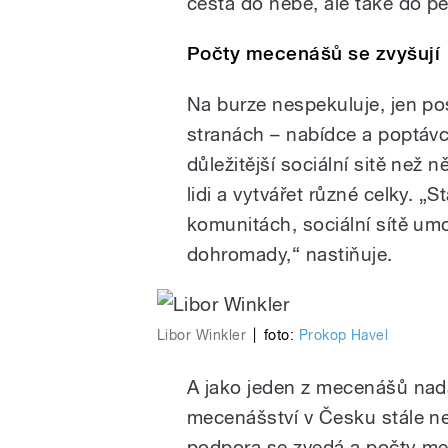
cesta do nebe, ale také do pe
Počty mecenášů se zvyšují
Na burze nespekuluje, jen po
stranách – nabídce a poptávce.
důležitější sociální sitě než 
lidi a vytvářet různé celky. „S
komunitách, sociální sítě umož
dohromady,“ nastiňuje.
Libor Winkler
|
foto:
Prokop Havel
A jako jeden z mecenášů nad
mecenášství v Česku stále ne
podpora se zvedá a počty me