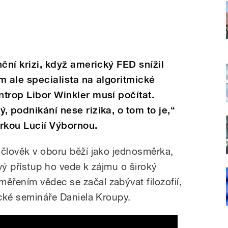
nční krizi, když americký FED snížil
ím ale specialista na algoritmické
ntrop Libor Winkler musí počítat.
ý, podnikání nese rizika, o tom to je,“
rkou Lucií Výbornou.
 člověk v oboru běží jako jednosměrka,
vý přístup ho vede k zájmu o široký
řením vědec se začal zabývat filozofií,
ické semináře Daniela Kroupy.