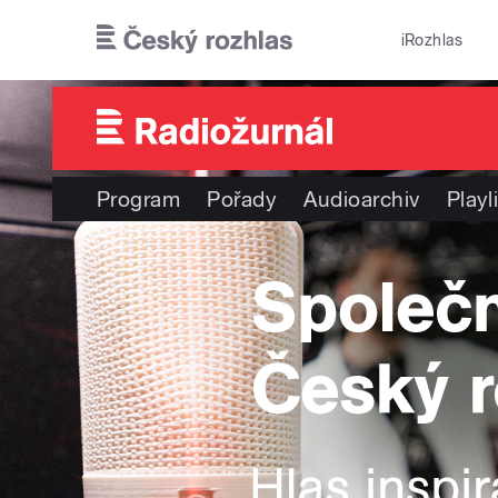
Přejít k hlavnímu obsahu
iRozhlas
Program
Pořady
Audioarchiv
Playl