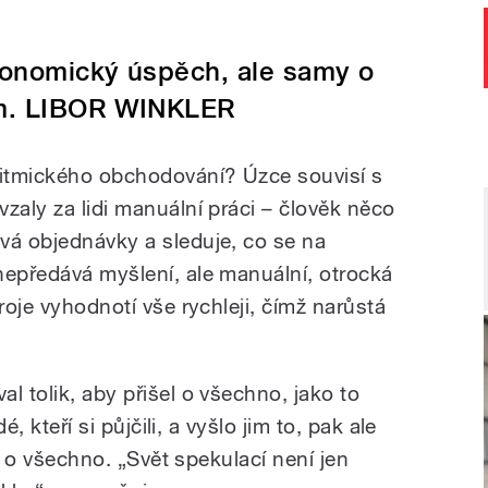
konomický úspěch, ale samy o
em. LIBOR WINKLER
ritmického obchodování? Úzce souvisí s
zaly za lidi manuální práci – člověk něco
vá objednávky a sleduje, co se na
nepředává myšlení, ale manuální, otrocká
roje vyhodnotí vše rychleji, čímž narůstá
l tolik, aby přišel o všechno, jako to
é, kteří si půjčili, a vyšlo jim to, pak ale
šli o všechno. „Svět spekulací není jen