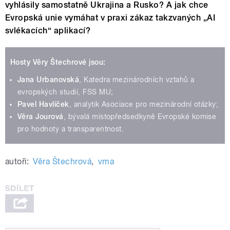
vyhlásily samostatně Ukrajina a Rusko? A jak chce
Evropská unie vymáhat v praxi zákaz takzvaných „AI
svlékacích“ aplikací?
Hosty Věry Štechrové jsou:
Jana Urbanovská
, Katedra mezinárodních vztahů a
evropských studií, FSS MU;
Pavel Havlíček
, analytik Asociace pro mezinárodní otázky;
Věra Jourová
, bývalá místopředsedkyně Evropské komise
pro hodnoty a transparentnost.
autoři:
Věra Štechrová
,
vma