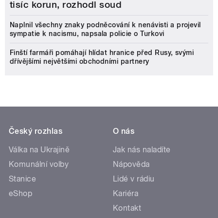
tisíc korun, rozhodl soud
Naplnil všechny znaky podněcování k nenávisti a projevil
sympatie k nacismu, napsala policie o Turkovi
Finští farmáři pomáhají hlídat hranice před Rusy, svými
dřívějšími největšími obchodními partnery
Český rozhlas
O nás
Válka na Ukrajině
Jak nás naladíte
Komunální volby
Nápověda
Stanice
Lidé v rádiu
eShop
Kariéra
Kontakt