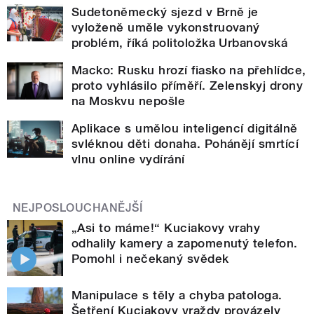
Sudetoněmecký sjezd v Brně je
vyloženě uměle vykonstruovaný
problém, říká politoložka Urbanovská
Macko: Rusku hrozí fiasko na přehlídce,
proto vyhlásilo příměří. Zelenskyj drony
na Moskvu nepošle
Aplikace s umělou inteligencí digitálně
svléknou děti donaha. Pohánějí smrtící
vlnu online vydírání
NEJPOSLOUCHANĚJŠÍ
„Asi to máme!“ Kuciakovy vrahy
odhalily kamery a zapomenutý telefon.
Pomohl i nečekaný svědek
Manipulace s těly a chyba patologa.
Šetření Kuciakovy vraždy provázely