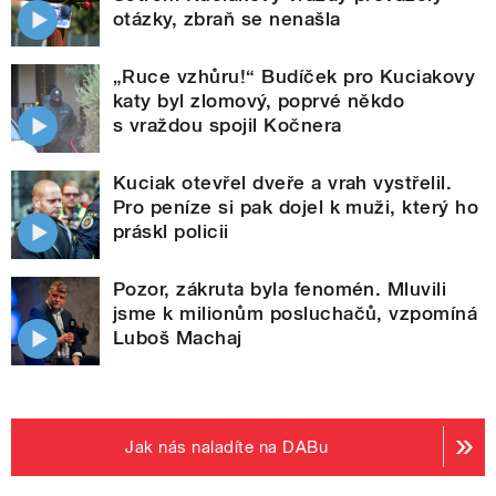
otázky, zbraň se nenašla
„Ruce vzhůru!“ Budíček pro Kuciakovy
katy byl zlomový, poprvé někdo
s vraždou spojil Kočnera
Kuciak otevřel dveře a vrah vystřelil.
Pro peníze si pak dojel k muži, který ho
práskl policii
Pozor, zákruta byla fenomén. Mluvili
jsme k milionům posluchačů, vzpomíná
Luboš Machaj
Jak nás naladíte na DABu