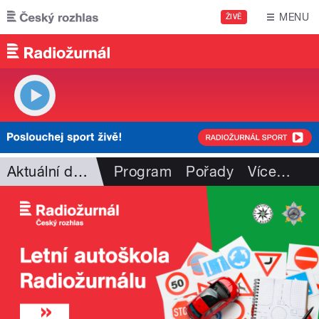
Přejít k hlavnímu obsahu
MENU
ŽIVĚ
Aktuální dění
Program
Pořady
Více
…