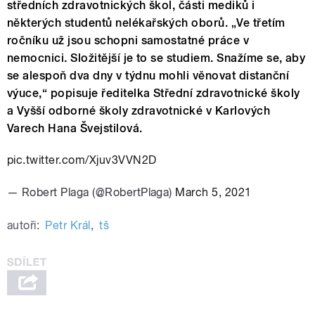
středn
ích zdravotnických
škol, č
ásti medik
ů i
někter
ých student
ů nel
éka
řsk
ých obor
ů.
„Ve třetím
ročníku už jsou schopni samostatné práce v
nemocnici. Složitější je to se studiem. Snažíme se, aby
se alespoň dva dny v týdnu mohli věnovat distanční
výuce,“ popisuje
ředitelka Středn
í
zdravotnick
é
školy
a Vyšš
í
odborn
é
školy zdravotnick
é
v Karlov
ý
ch
Varech Hana Švejstilov
á
.
pic.twitter.com/Xjuv3VVN2D
— Robert Plaga (@RobertPlaga)
March 5, 2021
autoři:
Petr Král
,
tš