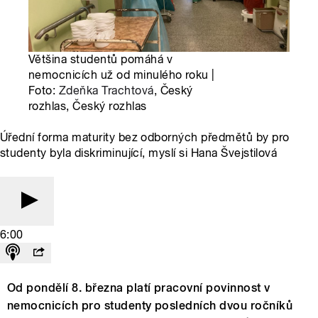
Většina studentů pomáhá v
nemocnicích už od minulého roku |
Foto:
Zdeňka Trachtová
, Český
rozhlas, Český rozhlas
Úřední forma maturity bez odborných předmětů by pro
studenty byla diskriminující, myslí si Hana Švejstilová
6:00
Od pondělí 8. března plat
í
pracovn
í
povinnost v
nemocnicích pro studenty
posledních dvou ro
čn
ík
ů