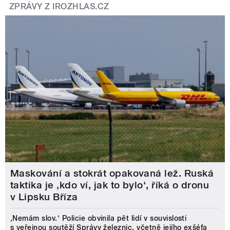
ZPRÁVY Z IROZHLAS.CZ
Maskování a stokrát opakovaná lež. Ruská
taktika je ‚kdo ví, jak to bylo‘, říká o dronu
v Lipsku Bříza
‚Nemám slov.‘ Policie obvinila pět lidí v souvislosti
s veřejnou soutěží Správy železnic, včetně jejího exšéfa