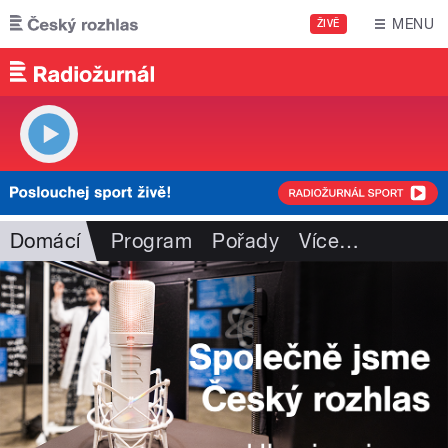
Přejít k hlavnímu obsahu
MENU
ŽIVĚ
Domácí
Program
Pořady
Více
…