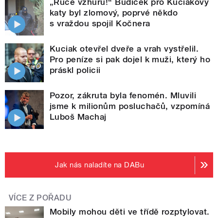
„Ruce vzhůru!“ Budíček pro Kuciakovy
katy byl zlomový, poprvé někdo
s vraždou spojil Kočnera
Kuciak otevřel dveře a vrah vystřelil.
Pro peníze si pak dojel k muži, který ho
práskl policii
Pozor, zákruta byla fenomén. Mluvili
jsme k milionům posluchačů, vzpomíná
Luboš Machaj
Jak nás naladíte na DABu
VÍCE Z POŘADU
Mobily mohou děti ve třídě rozptylovat.