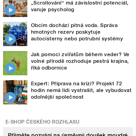
„Scrollování“ má závislostní potenciál,
varuje psycholog
Obcím dochází pitná voda. Správa
hmotných rezerv poskytuje
autocisterny nebo potrubní systémy
Jak pomoci zvířatům během veder? Ve
volné přírodě rozhoduje pestrá krajina,
říká odbornice
Expert: Příprava na krizi? Projekt 72
hodin nemá lidi vystrašit, ale vybudovat
odolnější společnost
E-SHOP ČESKÉHO ROZHLASU
Přijměte pozvání na úsměvný doušek moudré