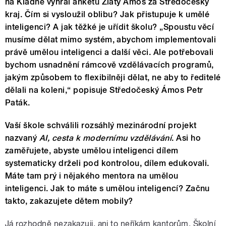
na Kladně vyhrál anketu Zlatý Ámos za Středočeský
kraj. Čím si vysloužil oblibu? Jak přistupuje k umělé
inteligenci? A jak těžké je uřídit školu? „Spoustu věcí
musíme dělat mimo systém, abychom implementovali
právě umělou inteligenci a další věci. Ale potřebovali
bychom usnadnění rámcově vzdělávacích programů,
jakým způsobem to flexibilněji dělat, ne aby to ředitelé
dělali na koleni,“ popisuje Středočeský Ámos Petr
Paták.
Vaší škole schválili rozsáhlý mezinárodní projekt
nazvaný
AI, cesta k modernímu vzdělávání
. Asi ho
zaměřujete, abyste umělou inteligenci dílem
systematicky drželi pod kontrolou, dílem edukovali.
Máte tam prý i nějakého mentora na umělou
inteligenci. Jak to máte s umělou inteligencí? Začnu
takto, zakazujete dětem mobily?
Já rozhodně nezakazuji, ani to neříkám kantorům. Školní