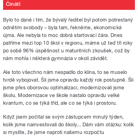
Činátl
Bylo to dané i tím, že bývalý ředitel byl potom potrestaný
odnětím svobody – byla tam, řekněme, ekonomická
újma. Ale nebyla to moc dobrá startovací čára. Dnes
patříme mezi top 10 škol v regionu, máme už teď tři roky
po sobě 96% úspěšnost u maturitních zkoušek, což by
nám mohla i některá gymnázia v okolí závidět.
Ale toto všechno nám nespadlo do klína, to se muselo
tvrdě vybojovat. Šli jsme opravdu každý rok postupně. Šli
jsme přes oborovou optimalizaci, modernizovali jsme
školu. Modernizace ve škole nastalo opravdu velké
kvantum, co se týká tříd, ale co se týká i prostoru.
Když jsem počítal se svým zástupcem minulý týden,
kolik jsme nainvestovali do školy... Dám vám otázku: kolik
si myslíte, že jsme naproti našemu rozpočtu