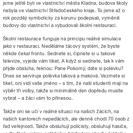
jsme ještě byli ve vlastnictví města Kladna, budova školy
nebyla ve vlastnictví Středočeského kraje. To jsme až o
rok později symbolicky za korunu podepsali, vyměnili
budovy do vlastnictví a vybudovali školní restauraci.
Školní restaurace funguje na principu reálné simulace
jako v restauraci. Neděláme tácový systém, že byste
někde čekal frontu. Sednete si, čipnete si u takové
televize, vyjede vám tiket. A když si sednete, tak k vám
přijde obsluha, řeknou: Pane Pokorný, dáte si polévku?
Dnes se servíruje polévka taková a maková. Vezmete si
tiket, oni vidí vaše jméno – s tím, že naši studenti mají na
výběr tři volby, takže si minimálně den dopředu musíte
vybrat – a žáci vám to přinesou.
Takže oni se učí v reálné situaci na našich žácích, na
našich kantorech nepeďácích, ale denně chodí 70 osob z
řad veřejnosti. Takže obsluhují policisty, obsluhují hasiče,