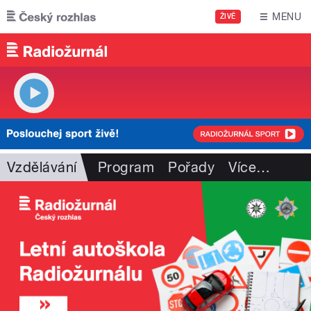
Přejít k hlavnímu obsahu
MENU
ŽIVĚ
Vzdělávání
Program
Pořady
Více
…