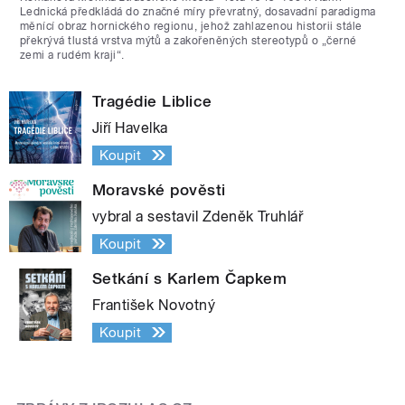
Lednická předkládá do značné míry převratný, dosavadní paradigma
měnící obraz hornického regionu, jehož zahlazenou historii stále
překrývá tlustá vrstva mýtů a zakořeněných stereotypů o „černé
zemi a rudém kraji“.
Tragédie Liblice
Jiří Havelka
Koupit
Moravské pověsti
vybral a sestavil Zdeněk Truhlář
Koupit
Setkání s Karlem Čapkem
František Novotný
Koupit