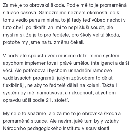
Za mě je to obrovská škoda. Podle mě to je promarněná
situace časová. Samozřejmě neznám okolnosti, co k
tomu vedlo pana ministra, to já tady teď vůbec nechci v
tuto chvíli politikařit, ani mi to nepřísluší soudit, ale
myslím si, že je to pro ředitele, pro školy velká škoda,
protože my jsme na tu změnu čekali.
V podstatě spoustu věcí musíme dělat mimo systém,
abychom implementovali právě umělou inteligenci a další
věci. Ale potřebovali bychom usnadnění rámcově
vzdělávacích programů, jakým způsobem to dělat
flexibilněji, ne aby to ředitelé dělali na koleni. Takže i
systém by měl namotivovat a nakopnout, abychom
opravdu učili podle 21. století.
My se o to snažíme, ale za mě to je obrovská škoda a
promarněná situace. Ale nevím, jaké tam byly vztahy
Národního pedagogického institutu v souvislosti