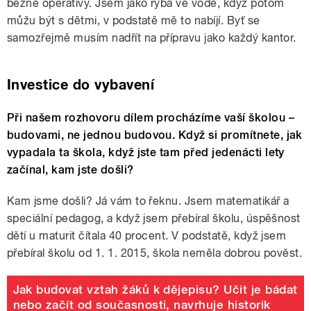
běžné operativy. Jsem jako ryba ve vodě, když potom
můžu být s dětmi, v podstatě mě to nabíjí. Byť se
samozřejmě musím nadřít na přípravu jako každý kantor.
Investice do vybavení
Při našem rozhovoru dílem procházíme vaší školou –
budovami, ne jednou budovou. Když si promítnete, jak
vypadala ta škola, když jste tam před jedenácti lety
začínal, kam jste došli?
Kam jsme došli? Já vám to řeknu. Jsem matematikář a
speciální pedagog, a když jsem přebíral školu, úspěšnost
dětí u maturit čítala 40 procent. V podstatě, když jsem
přebíral školu od 1. 1. 2015, škola neměla dobrou pověst.
Jak budovat vztah žáků k dějepisu? Učit je bádat
nebo začít od současnosti, navrhuje historik