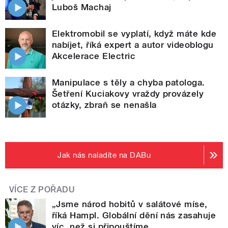
Luboš Machaj
Elektromobil se vyplatí, když máte kde
nabíjet, říká expert a autor videoblogu
Akcelerace Electric
Manipulace s těly a chyba patologa.
Šetření Kuciakovy vraždy provázely
otázky, zbraň se nenašla
Jak nás naladíte na DABu
VÍCE Z POŘADU
„Jsme národ hobitů v salátové míse,
říká Hampl. Globální dění nás zasahuje
víc, než si připouštíme