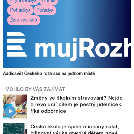
Hry a četby
Krimi
Pohádky
Pořady
Živé vysílání
Audiosvět Českého rozhlasu na jednom místě
MOHLO BY VÁS ZAJÍMAT
Změny ve školním stravování? Nejde
o revoluci, cílem je pestrý jídelníček,
říká odbornice
Česká škola je spíše míchaný salát,
bilingvní výuka otevírá dětem nový