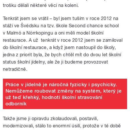
trošku dělali některé věci na koleni.
Tenkrát jsem se vrátil – byl jsem tuším v roce 2012 na
stáži ve Švédsku na tzv. škole Second chance school
v Malmö a Nörrkopingu a oni měli model školní
restaurace. A už tenkrát v roce 2012 jsem se zamiloval
do školní restaurace, a když jsem nastoupil do školy,
jedna z priorit byla, že bych chtěl mít do dvou let školní
status školní jídelny, ale že ji budeme provozovat
netradičně.
Práce v jídelně je náročná fyzicky i psychicky.
Nemůžeme roubovat změny na systém, který je
už teď křehký, hodnotí školní stravování
odborník
Takže jsme ji opravdu zkolaudovali, postavili,
modernizovali, stálo to enormní úsilí, protože v té době