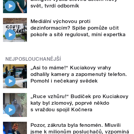
svět, tvrdí odborník
Mediální výchovou proti
dezinformacím? Spíše pomůže učit
pokoře a sítě regulovat, míní expertka
NEJPOSLOUCHANĚJŠÍ
„Asi to máme!“ Kuciakovy vrahy
odhalily kamery a zapomenutý telefon.
Pomohl i nečekaný svědek
„Ruce vzhůru!“ Budíček pro Kuciakovy
katy byl zlomový, poprvé někdo
s vraždou spojil Kočnera
Pozor, zákruta byla fenomén. Mluvili
jsme k milionům posluchačů, vzpomíná