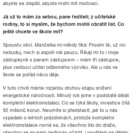
abyste se zlepšil, abyste mohl mít motivaci.
Já už to mám za sebou, pane řediteli; z učitelské
rodiny, to si myslím, že bychom mohli obrátit list. Co
ještě chcete ve škole mít?
Spoustu věcí. Manželka mi někdy říká: Prosím tě, už nic
nebuduj, nech si aspoň rok pauzu. Říkají mi to i moje
zástupkyně s panem zástupcem – mám tři zástupce,
plus vedoucí učitel odborného výcviku. Ale u nás ve
škole se pořád něco děje.
V tuto chvíli máme rozjetou druhou etapu snížení
energetické náročnosti. Minulý rok jsme v podstatě dělali
kompletní elektroinstalaci. Co se týká školy, investice čítá
92 milionů korun. Neumíte si představit, jak to u nás
vypadalo o letních prázdninách, protože kompletní
elektroinstalace rovná se, že všechno šlo do dráže,
všechno se muselo zednicky očistit, i osvětlení se dělalo.