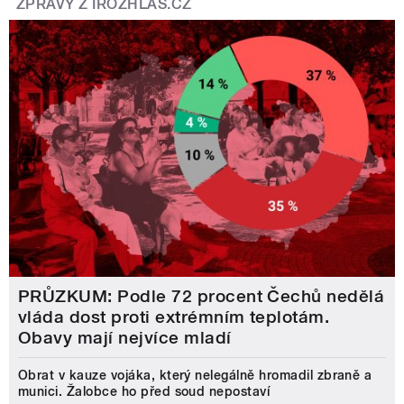
ZPRÁVY Z IROZHLAS.CZ
PRŮZKUM: Podle 72 procent Čechů nedělá
vláda dost proti extrémním teplotám.
Obavy mají nejvíce mladí
Obrat v kauze vojáka, který nelegálně hromadil zbraně a
munici. Žalobce ho před soud nepostaví