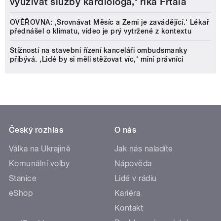
využívat služby kardiologa,‘ říká Frťala
OVĚŘOVNA: ‚Srovnávat Měsíc a Zemi je zavádějící.‘ Lékař
přednášel o klimatu, video je prý vytržené z kontextu
Stížností na stavební řízení kanceláři ombudsmanky
přibývá. ‚Lidé by si měli stěžovat víc,‘ míní právníci
Český rozhlas
O nás
Válka na Ukrajině
Jak nás naladíte
Komunální volby
Nápověda
Stanice
Lidé v rádiu
eShop
Kariéra
Kontakt