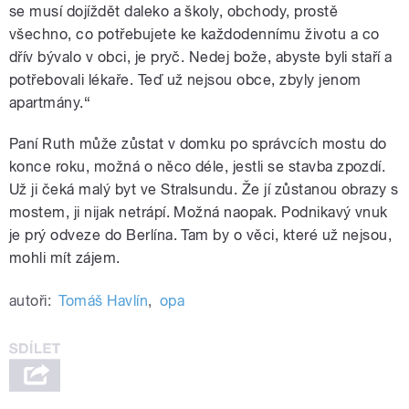
se musí dojíždět daleko a školy, obchody, prostě
všechno, co potřebujete ke každodennímu životu a co
dřív bývalo v obci, je pryč. Nedej bože, abyste byli staří a
potřebovali lékaře. Teď už nejsou obce, zbyly jenom
apartmány.“
Paní Ruth může zůstat v domku po správcích mostu do
konce roku, možná o něco déle, jestli se stavba zpozdí.
Už ji čeká malý byt ve Stralsundu. Že jí zůstanou obrazy s
mostem, ji nijak netrápí. Možná naopak. Podnikavý vnuk
je prý odveze do Berlína. Tam by o věci, které už nejsou,
mohli mít zájem.
autoři:
Tomáš Havlín
,
opa