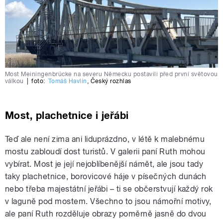
Most Meiningenbrücke na severu Německu postavili před první světovou
válkou
|
foto:
Tomáš Havlín
,
Český rozhlas
Most, plachetnice i jeřábi
Teď ale není zima ani liduprázdno, v létě k malebnému
mostu zabloudí dost turistů. V galerii paní Ruth mohou
vybírat. Most je její nejoblíbenější námět, ale jsou tady
taky plachetnice, borovicové háje v písečných dunách
nebo třeba majestátní jeřábi – ti se občerstvují každý rok
v laguně pod mostem. Všechno to jsou námořní motivy,
ale paní Ruth rozděluje obrazy poměrně jasně do dvou