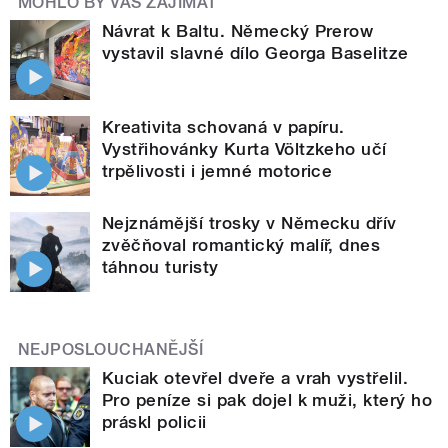
MOHLO BY VÁS ZAJÍMAT
Návrat k Baltu. Německý Prerow
vystavil slavné dílo Georga Baselitze
Kreativita schovaná v papíru.
Vystřihovánky Kurta Völtzkeho učí
trpělivosti i jemné motorice
Nejznámější trosky v Německu dřív
zvěčňoval romantický malíř, dnes
táhnou turisty
NEJPOSLOUCHANĚJŠÍ
Kuciak otevřel dveře a vrah vystřelil.
Pro peníze si pak dojel k muži, který ho
práskl policii