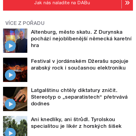
Jak nás naladíte na DABu
VÍCE Z POŘADU
Altenburg, město skatu. Z Durynska
pochází nejoblíbenější německá karetní
hra
Festival v jordánském Džerašu spojuje
arabský rock i současnou elektroniku
Latgalštinu chtěly diktatury zničit.
Stereotyp o „separatistech“ přetrvává
dodnes
Ani knedlíky, ani štrůdl. Tyrolskou
specialitou je likér z horských šišek