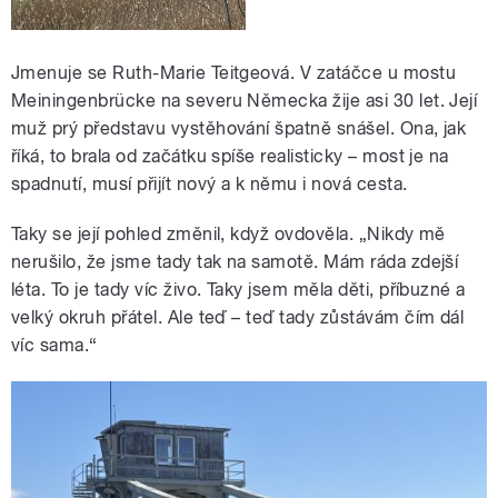
Jmenuje se Ruth-Marie Teitgeová. V zatáčce u mostu
Meiningenbrücke na severu Německa žije asi 30 let. Její
muž prý představu vystěhování špatně snášel. Ona, jak
říká, to brala od začátku spíše realisticky – most je na
spadnutí, musí přijít nový a k němu i nová cesta.
Taky se její pohled změnil, když ovdověla. „Nikdy mě
nerušilo, že jsme tady tak na samotě. Mám ráda zdejší
léta. To je tady víc živo. Taky jsem měla děti, příbuzné a
velký okruh přátel. Ale teď – teď tady zůstávám čím dál
víc sama.“