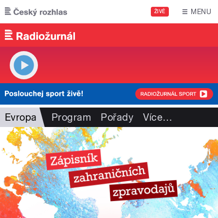
Přejít k hlavnímu obsahu
MENU
ŽIVĚ
Evropa
Program
Pořady
Více
…