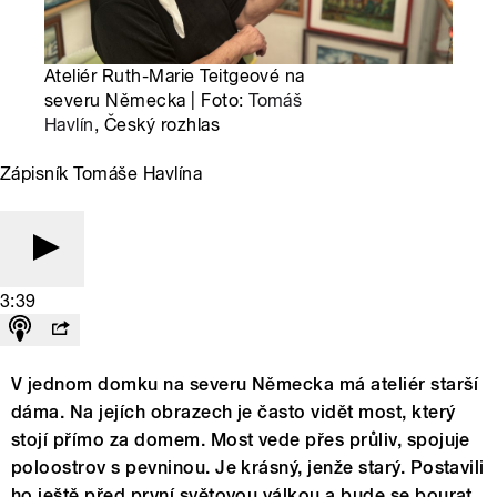
Ateliér Ruth-Marie Teitgeové na
severu Německa | Foto:
Tomáš
Havlín
, Český rozhlas
Zápisník Tomáše Havlína
3:39
V jednom domku na severu Německa má ateliér starší
dáma. Na jejích obrazech je často vidět most, který
stojí přímo za domem. Most vede přes průliv, spojuje
poloostrov s pevninou. Je krásný, jenže starý. Postavili
ho ještě před první světovou válkou a bude se bourat.