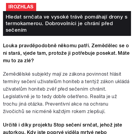
IROZHLAS
Hledat srnčata ve vysoké trávě pomáhají drony s
termokamerou. Dobrovolníci je chrání před
sečením
Louka pravděpodobně někomu patří. Zemědělec se o
ni stará, vjede tam, protože ji potřebuje posekat. Máte
mu to za zlé?
Zemědělské subjekty mají ze zákona povinnost hlásit
termíny sečení uživatelům honiteb a tentýž zákon ukládá
uživatelům honiteb zvěř před sečením chránit.
Legislativně je to tedy dobře ošetřeno. Realita je už
trochu jiná otázka. Preventivní akce na ochranu
živočichů se nicméně každým rokem zlepšují.
Určitě i díky projektu Stop sečení srnčat, jehož jste
autorkou. Kdy jste poprvé viděla mrtvé nebo