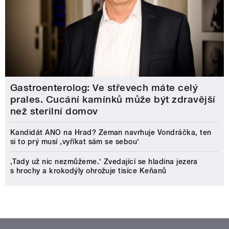
Gastroenterolog: Ve střevech máte celý
prales. Cucání kamínků může být zdravější
než sterilní domov
Kandidát ANO na Hrad? Zeman navrhuje Vondráčka, ten
si to prý musí ‚vyříkat sám se sebou‘
‚Tady už nic nezmůžeme.‘ Zvedající se hladina jezera
s hrochy a krokodýly ohrožuje tisíce Keňanů