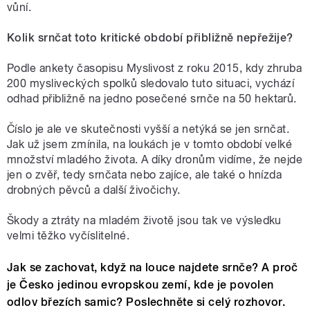
vůní.
Kolik srnčat toto kritické období přibližně nepřežije?
Podle ankety časopisu Myslivost z roku 2015, kdy zhruba
200 mysliveckých spolků sledovalo tuto situaci, vychází
odhad přibližně na jedno posečené srnče na 50 hektarů.
Číslo je ale ve skutečnosti vyšší a netýká se jen srnčat.
Jak už jsem zmínila, na loukách je v tomto období velké
množství mladého života. A díky dronům vidíme, že nejde
jen o zvěř, tedy srnčata nebo zajíce, ale také o hnízda
drobných pěvců a další živočichy.
Škody a ztráty na mladém životě jsou tak ve výsledku
velmi těžko vyčíslitelné.
Jak se zachovat, když na louce najdete srnče? A proč
je Česko jedinou evropskou zemí, kde je povolen
odlov březích samic? Poslechněte si celý rozhovor.