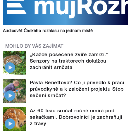
Audiosvět Českého rozhlasu na jednom místě
MOHLO BY VÁS ZAJÍMAT
„Každé posečené zvíře zamrzí.“
Senzory na traktorech dokážou
zachránit srnčata
Pavla Benettová? Co ji přivedlo k práci
průvodkyně a k založení projektu Stop
sečení srnčat?
Až 60 tisíc srnčat ročně umírá pod
sekačkami. Dobrovolníci je zachraňují
z trávy