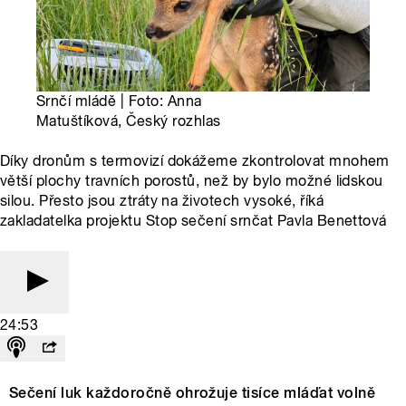
Srnčí mládě | Foto: Anna
Matuštíková, Český rozhlas
Díky dronům s termovizí dokážeme zkontrolovat mnohem
větší plochy travních porostů, než by bylo možné lidskou
silou. Přesto jsou ztráty na životech vysoké, říká
zakladatelka projektu Stop sečení srnčat Pavla Benettová
24:53
Sečení luk každoročně ohrožuje tisíce mláďat volně