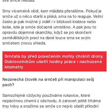
své srnče hledala.
Srny víceméně vědí, kam mláďata přenášíme. Pokud je
srnče už o něco starší a píská, srna na to reaguje. Velmi
často je pak možné ji vidět i v blízkosti krabice nebo
koše, kde je srnče dočasně umístěno. A pak jsou to
opravdu dojemné okamžiky, když se po skončení
zemědělských prací na dané louce srna se svým
srnčetem znovu shledá.
Srnčata by před posečením mohly chránit drony.
Dobrovolníkům ušetří hodiny práce i nachozené
kilometry
Nezanechá člověk na srnčeti při manipulaci svůj
pach?
Samozřejmě vždycky používáme rukavice, které
nepáchnou chemií z obchodu. A zároveň ještě trháme
trsy trávy a snažíme se srnče co nejvíc obalit přírodní