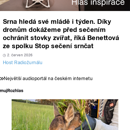
Srna hledá své mládě i týden. Díky
dronům dokážeme před sečením
ochránit stovky zvířat, říká Benettová
ze spolku Stop sečení srnčat
2. červen 2026
Host Radiožurnálu
Největší audioportál na českém internetu