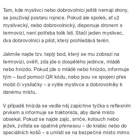
Tam, kde myslivci nebo dobrovolníci ještě nemají drony,
se používají postaru rojnice. Pokud ale spolek, ať už
myslivecký, nebo dobrovolnický, disponuje dronem s
termovizí, není potřeba tolik lidí. Stačí jeden myslivec,
dva dobrovolníci a pilot, který prohledává terén.
Jakmile najde tzv. teplý bod, který se mu zobrazí na
termovizi, ověří, zda jde o dospělého jedince, mládě
nebo hnízdo. Pokud jde o mládě nebo hnízdo, informuje
tým – buď pomocí QR kódu, nebo jsou ve spojení přes
mobil či vysílačky – a vyšle myslivce a dobrovolníky k
danému místu.
V případě hnízda se vedle něj zapíchne tyčka s reflexním
prvkem a informuje se traktorista, aby dané místo
obsekal. Pokud se najde zajíc, srnče, kolouch nebo
ježek, zvířata se opatrně přenesou – do krabic nebo do
speciálních košů – a umístí se na bezpečné místo mimo