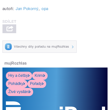
autoři:
Jan Pokorný
,
opa
Všechny díly pořadu na mujRozhlas
mujRozhlas
Hry a četby
Krimi
Pohádky
Pořady
Živé vysílání