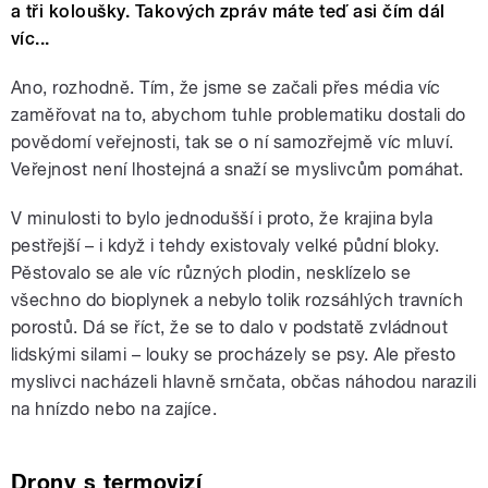
a tři koloušky. Takových zpráv máte teď asi čím dál
víc...
Ano, rozhodně. Tím, že jsme se začali přes média víc
zaměřovat na to, abychom tuhle problematiku dostali do
povědomí veřejnosti, tak se o ní samozřejmě víc mluví.
Veřejnost není lhostejná a snaží se myslivcům pomáhat.
V minulosti to bylo jednodušší i proto, že krajina byla
pestřejší – i když i tehdy existovaly velké půdní bloky.
Pěstovalo se ale víc různých plodin, nesklízelo se
všechno do bioplynek a nebylo tolik rozsáhlých travních
porostů. Dá se říct, že se to dalo v podstatě zvládnout
lidskými silami – louky se procházely se psy. Ale přesto
myslivci nacházeli hlavně srnčata, občas náhodou narazili
na hnízdo nebo na zajíce.
Drony s termovizí