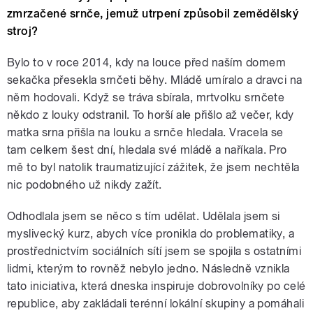
zmrzačené srnče, jemuž utrpení způsobil zemědělský
stroj?
Bylo to v roce 2014, kdy na louce před naším domem
sekačka přesekla srnčeti běhy. Mládě umíralo a dravci na
něm hodovali. Když se tráva sbírala, mrtvolku srnčete
někdo z louky odstranil. To horší ale přišlo až večer, kdy
matka srna přišla na louku a srnče hledala. Vracela se
tam celkem šest dní, hledala své mládě a naříkala. Pro
mě to byl natolik traumatizující zážitek, že jsem nechtěla
nic podobného už nikdy zažít.
Odhodlala jsem se něco s tím udělat. Udělala jsem si
myslivecký kurz, abych více pronikla do problematiky, a
prostřednictvím sociálních sítí jsem se spojila s ostatními
lidmi, kterým to rovněž nebylo jedno. Následně vznikla
tato iniciativa, která dneska inspiruje dobrovolníky po celé
republice, aby zakládali terénní lokální skupiny a pomáhali