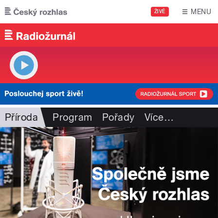
Přejít k hlavnímu obsahu
MENU
ŽIVĚ
Příroda
Program
Pořady
Více
…