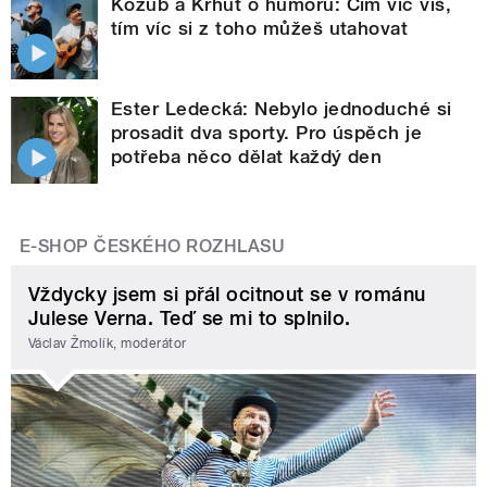
Kozub a Krhut o humoru: Čím víc víš,
tím víc si z toho můžeš utahovat
Ester Ledecká: Nebylo jednoduché si
prosadit dva sporty. Pro úspěch je
potřeba něco dělat každý den
E-SHOP ČESKÉHO ROZHLASU
Vždycky jsem si přál ocitnout se v románu
Julese Verna. Teď se mi to splnilo.
Václav Žmolík, moderátor