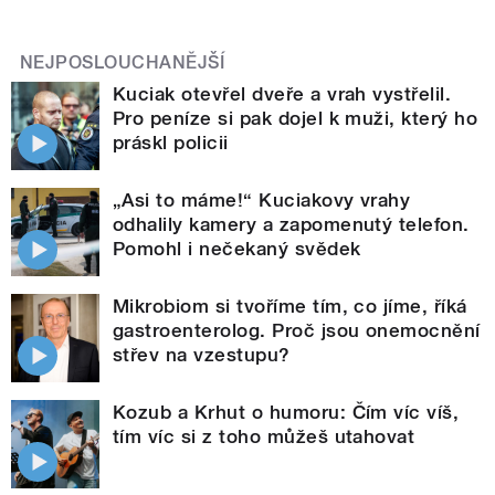
NEJPOSLOUCHANĚJŠÍ
Kuciak otevřel dveře a vrah vystřelil.
Pro peníze si pak dojel k muži, který ho
práskl policii
„Asi to máme!“ Kuciakovy vrahy
odhalily kamery a zapomenutý telefon.
Pomohl i nečekaný svědek
Mikrobiom si tvoříme tím, co jíme, říká
gastroenterolog. Proč jsou onemocnění
střev na vzestupu?
Kozub a Krhut o humoru: Čím víc víš,
tím víc si z toho můžeš utahovat