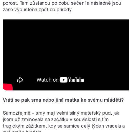
porost. Tam zůstanou po dobu sečení a následně jsou
zase vypuštěna zpět do přírody.
STOP sečení srnčat - komentář čte
Viktor Preiss
Vrátí se pak srna nebo jiná matka ke svému mláděti?
Samozřejmě – srny mají velmi silný mateřský pud, jak
jsem už zmiňovala na začátku v souvislosti s tím
tragickým zážitkem, kdy se samice celý týden vracela a