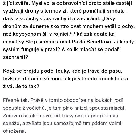
žijící zvěře. Myslivci a dobrovolníci proto stále častěji
využívají drony s termovizí, které pomáhají srnčata i
další živočichy včas zachytit a zachránit. „Díky
dronům zvládneme zkontrolovat mnohem větší plochy,
než kdybychom šli v rojnici,“ říká zakladatelka
iniciativy Stop sečení srnčat Pavla Benettová. Jak celý
systém funguje v praxi? A kolik mláďat se podaří
zachránit?
Když se projdu podél louky, kde je tráva do pasu,
těžko si detailně všimnu, jak je v těchto dnech louka
živá. Je to tak?
Přesně tak. Právě v tomto období se na loukách rodí
spousta živočichů, je tam plno hnízd, spousta mláďat.
Zároveň se ale právě teď louky sečou pro přípravu
senáže, a zvířata jsou samozřejmě tím pádem velmi
ohrožena.