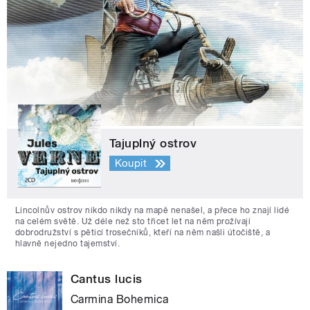
Tajuplný ostrov
Koupit
Lincolnův ostrov nikdo nikdy na mapě nenašel, a přece ho znají lidé
na celém světě. Už déle než sto třicet let na něm prožívají
dobrodružství s pěticí trosečníků, kteří na něm našli útočiště, a
hlavně nejedno tajemství.
Cantus lucis
Carmina Bohemica