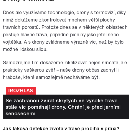
Dnes ale využíváme technologie, drony s termovizí, díky
nimž dokážeme zkontrolovat mnohem větší plochy
travních porostů. Protože dnes se v některých oblastech
pěstuje hlavně tráva, případně pícniny jako jetel nebo
vojtěška. A s drony zvládneme výrazně víc, než by bylo
možné lidskou silou.
Samozřejmě tím dokážeme lokalizovat nejen srnčata, ale
prakticky veškerou zvěř – naše drony občas zachytí i
hraboše, které samozřejmě necháváme být.
IROZHLAS
Se záchranou zvířat skrytých ve vysoké trávě
stále víc pomáhají drony. Chrání je před jarními
senosečemi
Jak taková detekce života v trávě probíhá v praxi?