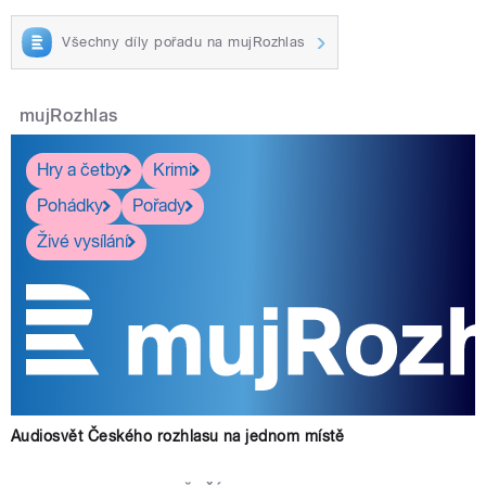
Všechny díly pořadu na mujRozhlas
mujRozhlas
Hry a četby
Krimi
Pohádky
Pořady
Živé vysílání
Audiosvět Českého rozhlasu na jednom místě