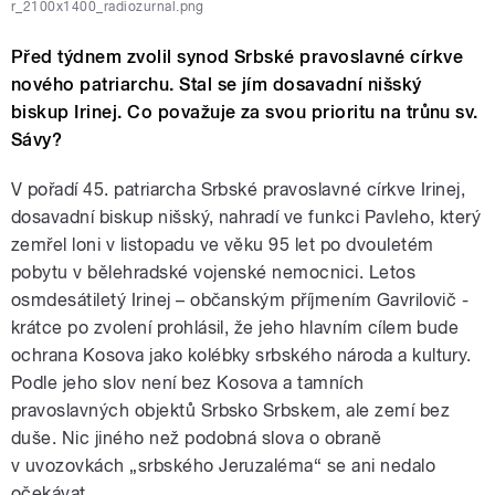
r_2100x1400_radiozurnal.png
Před týdnem zvolil synod Srbské pravoslavné církve
nového patriarchu. Stal se jím dosavadní nišský
biskup Irinej. Co považuje za svou prioritu na trůnu sv.
Sávy?
V pořadí 45. patriarcha Srbské pravoslavné církve Irinej,
dosavadní biskup nišský, nahradí ve funkci Pavleho, který
zemřel loni v listopadu ve věku 95 let po dvouletém
pobytu v bělehradské vojenské nemocnici. Letos
osmdesátiletý Irinej – občanským příjmením Gavrilovič -
krátce po zvolení prohlásil, že jeho hlavním cílem bude
ochrana Kosova jako kolébky srbského národa a kultury.
Podle jeho slov není bez Kosova a tamních
pravoslavných objektů Srbsko Srbskem, ale zemí bez
duše. Nic jiného než podobná slova o obraně
v uvozovkách „srbského Jeruzaléma“ se ani nedalo
očekávat.