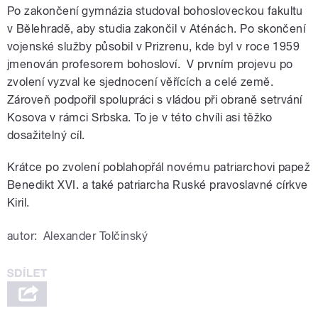
Po zakončení gymnázia studoval bohosloveckou fakultu
v Bělehradě, aby studia zakončil v Aténách. Po skončení
vojenské služby působil v Prizrenu, kde byl v roce 1959
jmenován profesorem bohosloví. V prvním projevu po
zvolení vyzval ke sjednocení věřících a celé země.
Zároveň podpořil spolupráci s vládou při obraně setrvání
Kosova v rámci Srbska. To je v této chvíli asi těžko
dosažitelný cíl.
Krátce po zvolení poblahopřál novému patriarchovi papež
Benedikt XVI. a také patriarcha Ruské pravoslavné církve
Kiril.
autor:
Alexander Tolčinský