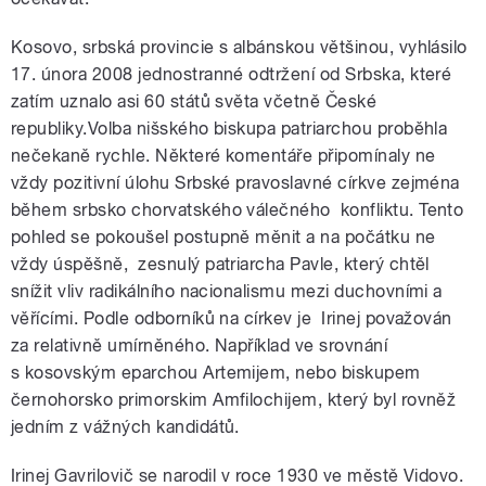
Kosovo, srbská provincie s albánskou většinou, vyhlásilo
17. února 2008 jednostranné odtržení od Srbska, které
zatím uznalo asi 60 států světa včetně České
republiky.Volba nišského biskupa patriarchou proběhla
nečekaně rychle. Některé komentáře připomínaly ne
vždy pozitivní úlohu Srbské pravoslavné církve zejména
během srbsko chorvatského válečného konfliktu. Tento
pohled se pokoušel postupně měnit a na počátku ne
vždy úspěšně, zesnulý patriarcha Pavle, který chtěl
snížit vliv radikálního nacionalismu mezi duchovními a
věřícími. Podle odborníků na církev je Irinej považován
za relativně umírněného. Například ve srovnání
s kosovským eparchou Artemijem, nebo biskupem
černohorsko primorskim Amfilochijem, který byl rovněž
jedním z vážných kandidátů.
Irinej Gavrilovič se narodil v roce 1930 ve městě Vidovo.