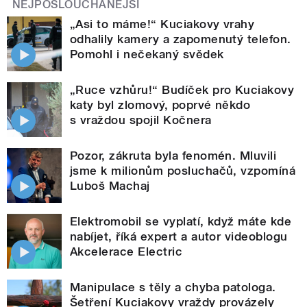
NEJPOSLOUCHANĚJŠÍ
„Asi to máme!“ Kuciakovy vrahy
odhalily kamery a zapomenutý telefon.
Pomohl i nečekaný svědek
„Ruce vzhůru!“ Budíček pro Kuciakovy
katy byl zlomový, poprvé někdo
s vraždou spojil Kočnera
Pozor, zákruta byla fenomén. Mluvili
jsme k milionům posluchačů, vzpomíná
Luboš Machaj
Elektromobil se vyplatí, když máte kde
nabíjet, říká expert a autor videoblogu
Akcelerace Electric
Manipulace s těly a chyba patologa.
Šetření Kuciakovy vraždy provázely