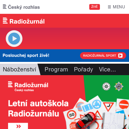
Přejít k hlavnímu obsahu
MENU
ŽIVĚ
Náboženství
Program
Pořady
Více
…