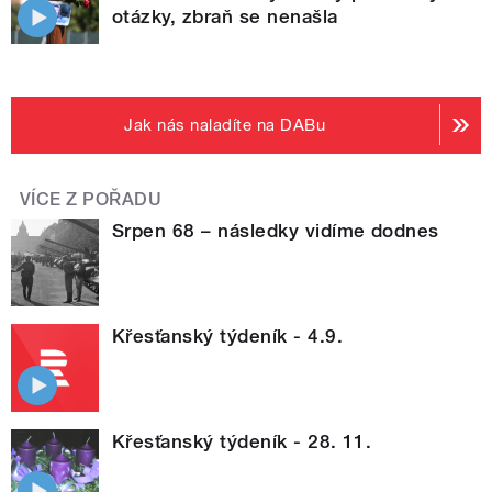
otázky, zbraň se nenašla
Jak nás naladíte na DABu
VÍCE Z POŘADU
Srpen 68 – následky vidíme dodnes
Křesťanský týdeník - 4.9.
Křesťanský týdeník - 28. 11.